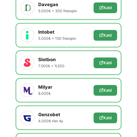
Davegas
Katıl
5.000₺ + 300 freespin
Intobet
Katıl
5.000₺ + 150 freespin
Slotbon
Katıl
7.500₺ + %200
Milyar
Katıl
8.000₺
Genzobet
Katıl
4.000₺ Her Ay