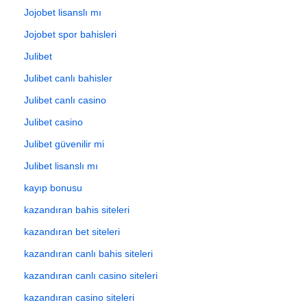
Jojobet lisanslı mı
Jojobet spor bahisleri
Julibet
Julibet canlı bahisler
Julibet canlı casino
Julibet casino
Julibet güvenilir mi
Julibet lisanslı mı
kayıp bonusu
kazandıran bahis siteleri
kazandıran bet siteleri
kazandıran canlı bahis siteleri
kazandıran canlı casino siteleri
kazandıran casino siteleri