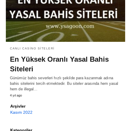
CANLI CASINO SITELERI
En Yüksek Oranlı Yasal Bahis
Siteleri
Günümüz bahis severleri hızlı şekilde para kazanmak adına
bahis sitelerini tercih etmektedir. Bu siteler arasında hem yasal
hem de illegal…
4 yıl ago
Arşivler
Kasım 2022
Kategoriler