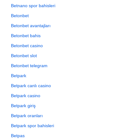
Betnano spor bahisleri
Betonbet
Betonbet avantajları
Betonbet bahis
Betonbet casino
Betonbet slot
Betonbet telegram
Betpark
Betpark canlı casino
Betpark casino
Betpark giriş
Betpark oranları
Betpark spor bahisleri
Betpas