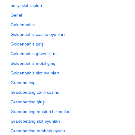
en iyi slot siteleri
Genel
Goldenbahis
Goldenbahis casino oyunları
Goldenbahis giriş
Goldenbahis güvenilir mi
Goldenbahis mobil giriş
Goldenbahis slot oyunları
Grandbetting
Grandbetting canlı casino
Grandbetting girişi
Grandbetting müşteri hizmetleri
Grandbetting slot oyunları
Grandbetting tombala oyunu