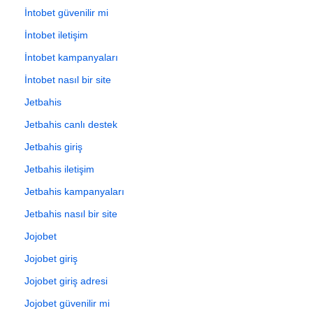
İntobet güvenilir mi
İntobet iletişim
İntobet kampanyaları
İntobet nasıl bir site
Jetbahis
Jetbahis canlı destek
Jetbahis giriş
Jetbahis iletişim
Jetbahis kampanyaları
Jetbahis nasıl bir site
Jojobet
Jojobet giriş
Jojobet giriş adresi
Jojobet güvenilir mi