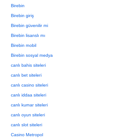
Birebin
Birebin giriş
Birebin güvenilir mi
Birebin lisanslı mı
Birebin mobil
Birebin sosyal medya
canlı bahis siteleri
canlı bet siteleri
canlı casino siteleri
canlı iddaa siteleri
canlı kumar siteleri
canlı oyun siteleri
canlı slot siteleri
Casino Metropol