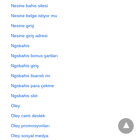
Nesine bahis sitesi
Nesine belge istiyor mu
Nesine giriş
Nesine giriş adresi
Ngsbahis
Ngsbahis bonus şartları
Ngsbahis giriş
Ngsbahis lisanslı mı
Ngsbahis para çekme
Ngsbahis slot
Oley
Oley canlı destek
Oley promosyonları
Oley sosyal medya