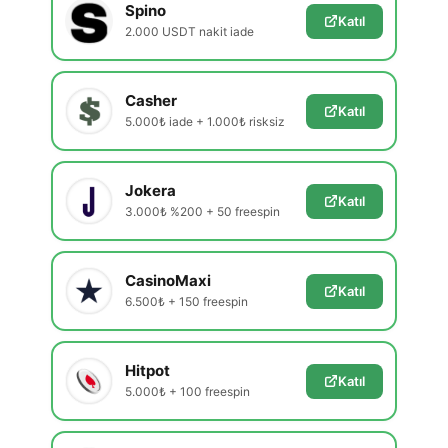
Spino
Katıl
2.000 USDT nakit iade
Casher
Katıl
5.000₺ iade + 1.000₺ risksiz
Jokera
Katıl
3.000₺ %200 + 50 freespin
CasinoMaxi
Katıl
6.500₺ + 150 freespin
Hitpot
Katıl
5.000₺ + 100 freespin