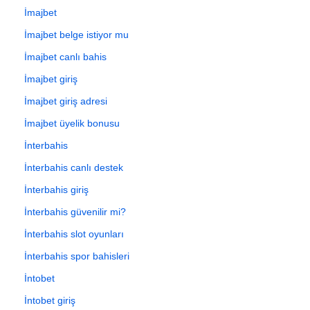
İmajbet
İmajbet belge istiyor mu
İmajbet canlı bahis
İmajbet giriş
İmajbet giriş adresi
İmajbet üyelik bonusu
İnterbahis
İnterbahis canlı destek
İnterbahis giriş
İnterbahis güvenilir mi?
İnterbahis slot oyunları
İnterbahis spor bahisleri
İntobet
İntobet giriş