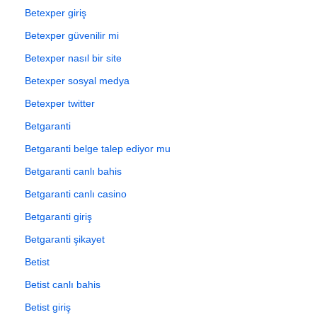
Betexper giriş
Betexper güvenilir mi
Betexper nasıl bir site
Betexper sosyal medya
Betexper twitter
Betgaranti
Betgaranti belge talep ediyor mu
Betgaranti canlı bahis
Betgaranti canlı casino
Betgaranti giriş
Betgaranti şikayet
Betist
Betist canlı bahis
Betist giriş