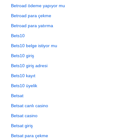
Betroad ödeme yapıyor mu
Betroad para çekme
Betroad para yatırma
Bets10
Bets10 belge istiyor mu
Bets10 giriş
Bets10 giriş adresi
Bets10 kayıt
Bets10 üyelik
Betsat
Betsat canlı casino
Betsat casino
Betsat giriş
Betsat para çekme