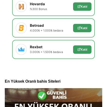
Hovarda
Katıl
%300 Bonus
Betroad
Katıl
4.000₺ + 1.000₺ bedava
Rexbet
Katıl
3.000₺ + 1.500₺ bedava
En Yüksek Oranlı bahis Siteleri