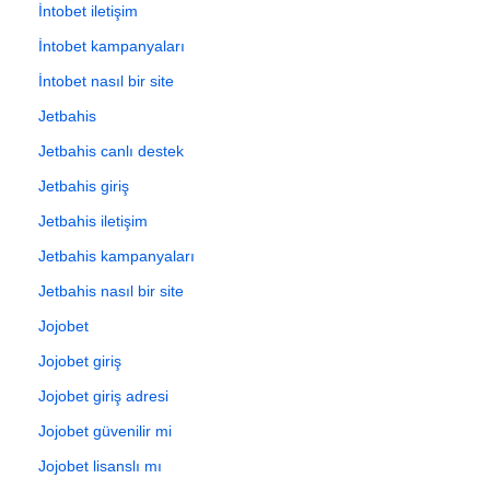
İntobet iletişim
İntobet kampanyaları
İntobet nasıl bir site
Jetbahis
Jetbahis canlı destek
Jetbahis giriş
Jetbahis iletişim
Jetbahis kampanyaları
Jetbahis nasıl bir site
Jojobet
Jojobet giriş
Jojobet giriş adresi
Jojobet güvenilir mi
Jojobet lisanslı mı