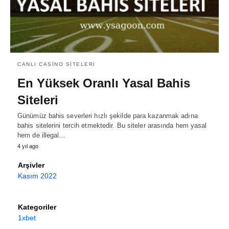
CANLI CASINO SITELERI
En Yüksek Oranlı Yasal Bahis
Siteleri
Günümüz bahis severleri hızlı şekilde para kazanmak adına
bahis sitelerini tercih etmektedir. Bu siteler arasında hem yasal
hem de illegal…
4 yıl ago
Arşivler
Kasım 2022
Kategoriler
1xbet