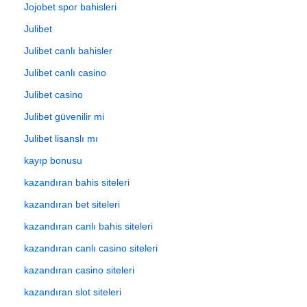
Jojobet spor bahisleri
Julibet
Julibet canlı bahisler
Julibet canlı casino
Julibet casino
Julibet güvenilir mi
Julibet lisanslı mı
kayıp bonusu
kazandıran bahis siteleri
kazandıran bet siteleri
kazandıran canlı bahis siteleri
kazandıran canlı casino siteleri
kazandıran casino siteleri
kazandıran slot siteleri