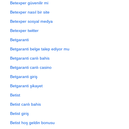
Betexper güvenilir mi
Betexper nasıl bir site
Betexper sosyal medya
Betexper twitter
Betgaranti
Betgaranti belge talep ediyor mu
Betgaranti canlı bahis
Betgaranti canlı casino
Betgaranti giriş
Betgaranti şikayet
Betist
Betist canlı bahis
Betist giriş
Betist hoş geldin bonusu