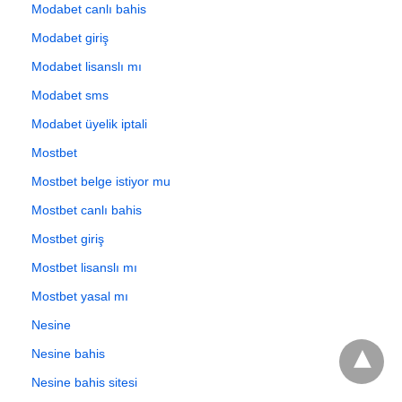
Modabet canlı bahis
Modabet giriş
Modabet lisanslı mı
Modabet sms
Modabet üyelik iptali
Mostbet
Mostbet belge istiyor mu
Mostbet canlı bahis
Mostbet giriş
Mostbet lisanslı mı
Mostbet yasal mı
Nesine
Nesine bahis
Nesine bahis sitesi