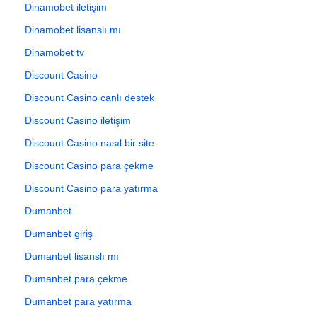
Dinamobet iletişim
Dinamobet lisanslı mı
Dinamobet tv
Discount Casino
Discount Casino canlı destek
Discount Casino iletişim
Discount Casino nasıl bir site
Discount Casino para çekme
Discount Casino para yatırma
Dumanbet
Dumanbet giriş
Dumanbet lisanslı mı
Dumanbet para çekme
Dumanbet para yatırma