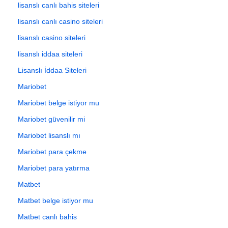
lisanslı canlı bahis siteleri
lisanslı canlı casino siteleri
lisanslı casino siteleri
lisanslı iddaa siteleri
Lisanslı İddaa Siteleri
Mariobet
Mariobet belge istiyor mu
Mariobet güvenilir mi
Mariobet lisanslı mı
Mariobet para çekme
Mariobet para yatırma
Matbet
Matbet belge istiyor mu
Matbet canlı bahis