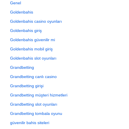
Genel
Goldenbahis
Goldenbahis casino oyunları
Goldenbahis giriş
Goldenbahis güvenilir mi
Goldenbahis mobil giriş
Goldenbahis slot oyunları
Grandbetting
Grandbetting canlı casino
Grandbetting girişi
Grandbetting müşteri hizmetleri
Grandbetting slot oyunları
Grandbetting tombala oyunu
güvenilir bahis siteleri