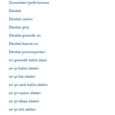
Dumanbet üyelik bonusu
Elexbet
Elexbet casino
Elexbet giriş
Elexbet güvenilir mi
Elexbet lisanslı mı
Elexbet promosyonları
en güvenilir bahis sitesi
en iyi bahis siteleri
en iyi bet siteleri
en iyi canlı bahis siteleri
en iyi casino siteleri
en iyi iddaa siteleri
en iyi slot siteleri