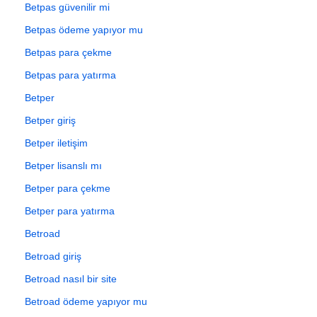
Betpas güvenilir mi
Betpas ödeme yapıyor mu
Betpas para çekme
Betpas para yatırma
Betper
Betper giriş
Betper iletişim
Betper lisanslı mı
Betper para çekme
Betper para yatırma
Betroad
Betroad giriş
Betroad nasıl bir site
Betroad ödeme yapıyor mu