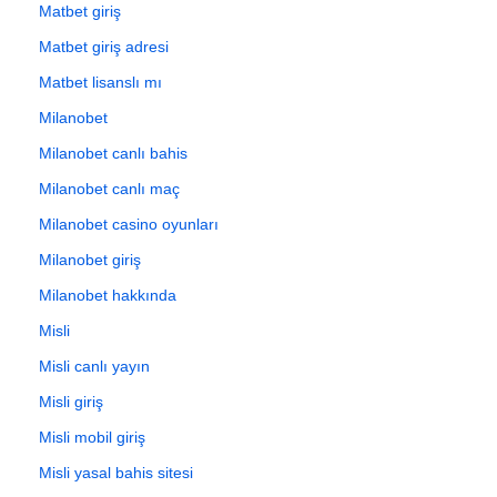
Matbet giriş
Matbet giriş adresi
Matbet lisanslı mı
Milanobet
Milanobet canlı bahis
Milanobet canlı maç
Milanobet casino oyunları
Milanobet giriş
Milanobet hakkında
Misli
Misli canlı yayın
Misli giriş
Misli mobil giriş
Misli yasal bahis sitesi