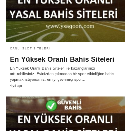
CANLI SLOT SITELERI
En Yüksek Oranlı Bahis Siteleri
En Yüksek Oranlı Bahis Siteleri ile kazançlarınızı
arttırabilirsiniz. Evinizden çıkmadan bir spor etkinliğine bahis
yapmak istiyorsanız, en iyi çevrimiçi spor…
4 yıl ago