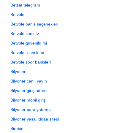
Betsat telegram
Betvole
Betvole bahis seçenekleri
Betvole canlı tv
Betvole güvenilir mi
Betvole lisanslı mı
Betvole spor bahisleri
Bilyoner
Bilyoner canlı yayın
Bilyoner giriş adresi
Bilyoner mobil giriş
Bilyoner para yatırma
Bilyoner yasal iddaa sitesi
Birebin