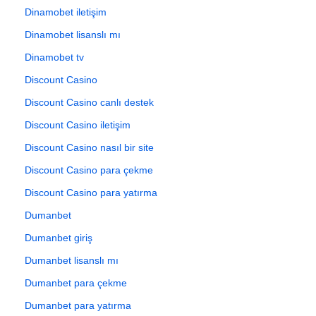
Dinamobet iletişim
Dinamobet lisanslı mı
Dinamobet tv
Discount Casino
Discount Casino canlı destek
Discount Casino iletişim
Discount Casino nasıl bir site
Discount Casino para çekme
Discount Casino para yatırma
Dumanbet
Dumanbet giriş
Dumanbet lisanslı mı
Dumanbet para çekme
Dumanbet para yatırma