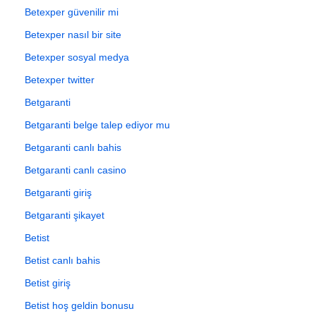
Betexper güvenilir mi
Betexper nasıl bir site
Betexper sosyal medya
Betexper twitter
Betgaranti
Betgaranti belge talep ediyor mu
Betgaranti canlı bahis
Betgaranti canlı casino
Betgaranti giriş
Betgaranti şikayet
Betist
Betist canlı bahis
Betist giriş
Betist hoş geldin bonusu