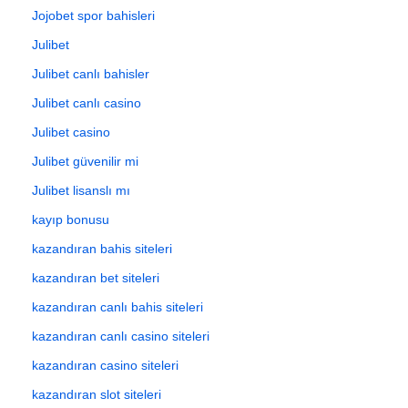
Jojobet spor bahisleri
Julibet
Julibet canlı bahisler
Julibet canlı casino
Julibet casino
Julibet güvenilir mi
Julibet lisanslı mı
kayıp bonusu
kazandıran bahis siteleri
kazandıran bet siteleri
kazandıran canlı bahis siteleri
kazandıran canlı casino siteleri
kazandıran casino siteleri
kazandıran slot siteleri