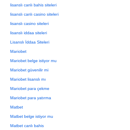
lisanslı canlı bahis siteleri
lisanslı canlı casino siteleri
lisanslı casino siteleri
lisanslı iddaa siteleri
Lisanslı İddaa Siteleri
Mariobet
Mariobet belge istiyor mu
Mariobet güvenilir mi
Mariobet lisanslı mı
Mariobet para çekme
Mariobet para yatırma
Matbet
Matbet belge istiyor mu
Matbet canlı bahis