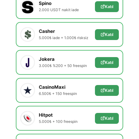
Spino
Katıl
2.000 USDT nakit iade
Casher
Katıl
5.000₺ iade + 1.000₺ risksiz
Jokera
Katıl
3.000₺ %200 + 50 freespin
CasinoMaxi
Katıl
6.500₺ + 150 freespin
Hitpot
Katıl
5.000₺ + 100 freespin