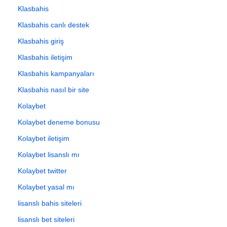
Klasbahis
Klasbahis canlı destek
Klasbahis giriş
Klasbahis iletişim
Klasbahis kampanyaları
Klasbahis nasıl bir site
Kolaybet
Kolaybet deneme bonusu
Kolaybet iletişim
Kolaybet lisanslı mı
Kolaybet twitter
Kolaybet yasal mı
lisanslı bahis siteleri
lisanslı bet siteleri