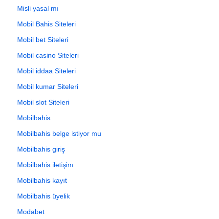
Misli yasal mı
Mobil Bahis Siteleri
Mobil bet Siteleri
Mobil casino Siteleri
Mobil iddaa Siteleri
Mobil kumar Siteleri
Mobil slot Siteleri
Mobilbahis
Mobilbahis belge istiyor mu
Mobilbahis giriş
Mobilbahis iletişim
Mobilbahis kayıt
Mobilbahis üyelik
Modabet