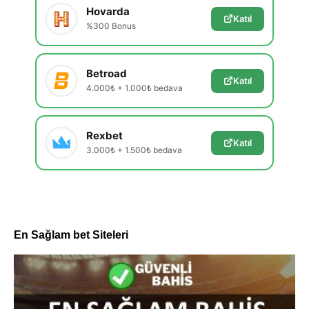
Hovarda
Katıl
%300 Bonus
Betroad
Katıl
4.000₺ + 1.000₺ bedava
Rexbet
Katıl
3.000₺ + 1.500₺ bedava
En Sağlam bet Siteleri