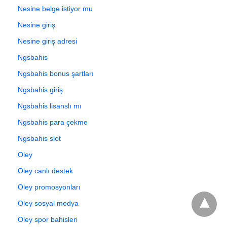
Nesine belge istiyor mu
Nesine giriş
Nesine giriş adresi
Ngsbahis
Ngsbahis bonus şartları
Ngsbahis giriş
Ngsbahis lisanslı mı
Ngsbahis para çekme
Ngsbahis slot
Oley
Oley canlı destek
Oley promosyonları
Oley sosyal medya
Oley spor bahisleri