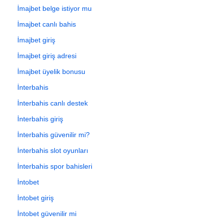
İmajbet belge istiyor mu
İmajbet canlı bahis
İmajbet giriş
İmajbet giriş adresi
İmajbet üyelik bonusu
İnterbahis
İnterbahis canlı destek
İnterbahis giriş
İnterbahis güvenilir mi?
İnterbahis slot oyunları
İnterbahis spor bahisleri
İntobet
İntobet giriş
İntobet güvenilir mi