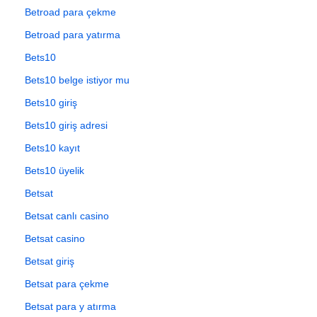
Betroad para çekme
Betroad para yatırma
Bets10
Bets10 belge istiyor mu
Bets10 giriş
Bets10 giriş adresi
Bets10 kayıt
Bets10 üyelik
Betsat
Betsat canlı casino
Betsat casino
Betsat giriş
Betsat para çekme
Betsat para y atırma