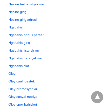
Nesine belge istiyor mu
Nesine giriş
Nesine giriş adresi
Ngsbahis
Ngsbahis bonus şartları
Ngsbahis giriş
Ngsbahis lisanslı mı
Ngsbahis para çekme
Ngsbahis slot
Oley
Oley canlı destek
Oley promosyonları
Oley sosyal medya
Oley spor bahisleri