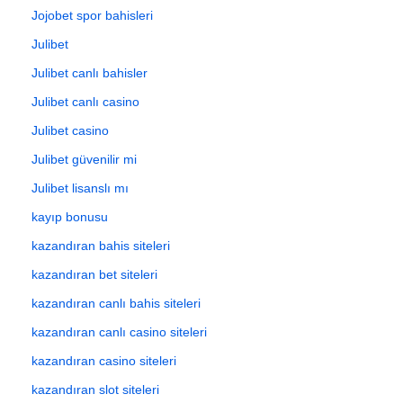
Jojobet spor bahisleri
Julibet
Julibet canlı bahisler
Julibet canlı casino
Julibet casino
Julibet güvenilir mi
Julibet lisanslı mı
kayıp bonusu
kazandıran bahis siteleri
kazandıran bet siteleri
kazandıran canlı bahis siteleri
kazandıran canlı casino siteleri
kazandıran casino siteleri
kazandıran slot siteleri