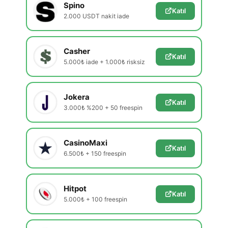
Spino
Katıl
2.000 USDT nakit iade
Casher
Katıl
5.000₺ iade + 1.000₺ risksiz
Jokera
Katıl
3.000₺ %200 + 50 freespin
CasinoMaxi
Katıl
6.500₺ + 150 freespin
Hitpot
Katıl
5.000₺ + 100 freespin