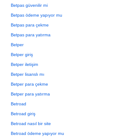
Betpas güvenilir mi
Betpas ödeme yapıyor mu
Betpas para çekme
Betpas para yatırma
Betper
Betper giriş
Betper iletişim
Betper lisanslı mı
Betper para çekme
Betper para yatırma
Betroad
Betroad giriş
Betroad nasıl bir site
Betroad ödeme yapıyor mu