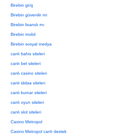
Birebin giriş
Birebin güvenilir mi
Birebin lisanslı mı
Birebin mobil
Birebin sosyal medya
canlı bahis siteleri
canlı bet siteleri
canlı casino siteleri
canlı iddaa siteleri
canlı kumar siteleri
canlı oyun siteleri
canlı slot siteleri
Casino Metropol
Casino Metropol canlı destek