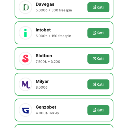
Davegas
Katıl
5.000₺ + 300 freespin
Intobet
Katıl
5.000₺ + 150 freespin
Slotbon
Katıl
7.500₺ + %200
Milyar
Katıl
8.000₺
Genzobet
Katıl
4.000₺ Her Ay