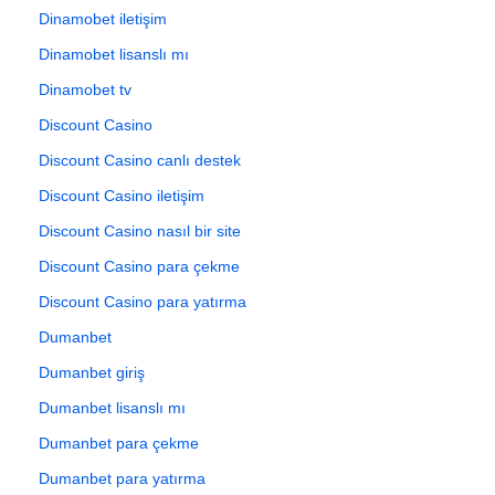
Dinamobet iletişim
Dinamobet lisanslı mı
Dinamobet tv
Discount Casino
Discount Casino canlı destek
Discount Casino iletişim
Discount Casino nasıl bir site
Discount Casino para çekme
Discount Casino para yatırma
Dumanbet
Dumanbet giriş
Dumanbet lisanslı mı
Dumanbet para çekme
Dumanbet para yatırma