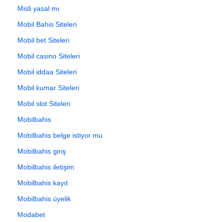
Misli yasal mı
Mobil Bahis Siteleri
Mobil bet Siteleri
Mobil casino Siteleri
Mobil iddaa Siteleri
Mobil kumar Siteleri
Mobil slot Siteleri
Mobilbahis
Mobilbahis belge istiyor mu
Mobilbahis giriş
Mobilbahis iletişim
Mobilbahis kayıt
Mobilbahis üyelik
Modabet