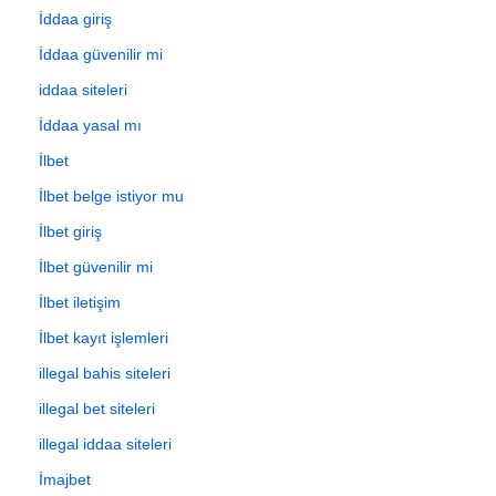
İddaa giriş
İddaa güvenilir mi
iddaa siteleri
İddaa yasal mı
İlbet
İlbet belge istiyor mu
İlbet giriş
İlbet güvenilir mi
İlbet iletişim
İlbet kayıt işlemleri
illegal bahis siteleri
illegal bet siteleri
illegal iddaa siteleri
İmajbet