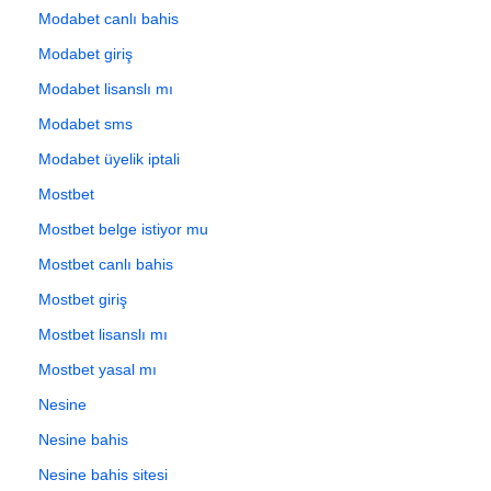
Modabet canlı bahis
Modabet giriş
Modabet lisanslı mı
Modabet sms
Modabet üyelik iptali
Mostbet
Mostbet belge istiyor mu
Mostbet canlı bahis
Mostbet giriş
Mostbet lisanslı mı
Mostbet yasal mı
Nesine
Nesine bahis
Nesine bahis sitesi