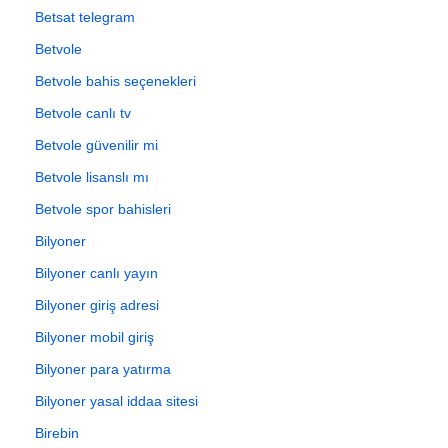
Betsat telegram
Betvole
Betvole bahis seçenekleri
Betvole canlı tv
Betvole güvenilir mi
Betvole lisanslı mı
Betvole spor bahisleri
Bilyoner
Bilyoner canlı yayın
Bilyoner giriş adresi
Bilyoner mobil giriş
Bilyoner para yatırma
Bilyoner yasal iddaa sitesi
Birebin