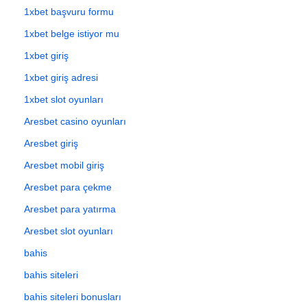
1xbet başvuru formu
1xbet belge istiyor mu
1xbet giriş
1xbet giriş adresi
1xbet slot oyunları
Aresbet casino oyunları
Aresbet giriş
Aresbet mobil giriş
Aresbet para çekme
Aresbet para yatırma
Aresbet slot oyunları
bahis
bahis siteleri
bahis siteleri bonusları