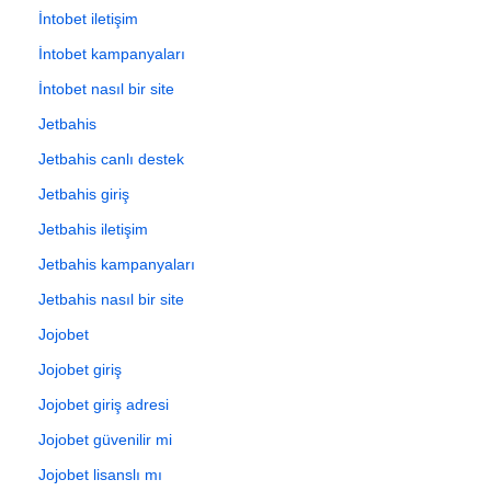
İntobet iletişim
İntobet kampanyaları
İntobet nasıl bir site
Jetbahis
Jetbahis canlı destek
Jetbahis giriş
Jetbahis iletişim
Jetbahis kampanyaları
Jetbahis nasıl bir site
Jojobet
Jojobet giriş
Jojobet giriş adresi
Jojobet güvenilir mi
Jojobet lisanslı mı