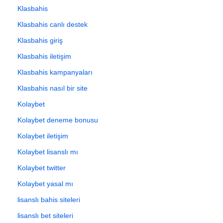
Klasbahis
Klasbahis canlı destek
Klasbahis giriş
Klasbahis iletişim
Klasbahis kampanyaları
Klasbahis nasıl bir site
Kolaybet
Kolaybet deneme bonusu
Kolaybet iletişim
Kolaybet lisanslı mı
Kolaybet twitter
Kolaybet yasal mı
lisanslı bahis siteleri
lisanslı bet siteleri