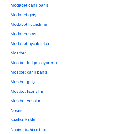
Modabet canlı bahis
Modabet giriş
Modabet lisanslı mı
Modabet sms
Modabet üyelik iptali
Mostbet
Mostbet belge istiyor mu
Mostbet canlı bahis
Mostbet giriş
Mostbet lisanslı mı
Mostbet yasal mı
Nesine
Nesine bahis
Nesine bahis sitesi