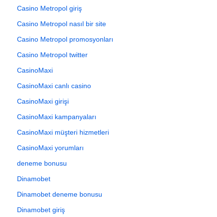
Casino Metropol giriş
Casino Metropol nasıl bir site
Casino Metropol promosyonları
Casino Metropol twitter
CasinoMaxi
CasinoMaxi canlı casino
CasinoMaxi girişi
CasinoMaxi kampanyaları
CasinoMaxi müşteri hizmetleri
CasinoMaxi yorumları
deneme bonusu
Dinamobet
Dinamobet deneme bonusu
Dinamobet giriş