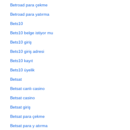
Betroad para çekme
Betroad para yatırma
Bets10
Bets10 belge istiyor mu
Bets10 giriş
Bets10 giriş adresi
Bets10 kayıt
Bets10 üyelik
Betsat
Betsat canlı casino
Betsat casino
Betsat giriş
Betsat para çekme
Betsat para y atırma