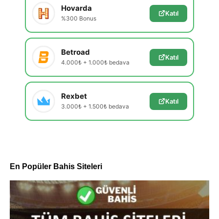
Hovarda
Katıl
%300 Bonus
Betroad
Katıl
4.000₺ + 1.000₺ bedava
Rexbet
Katıl
3.000₺ + 1.500₺ bedava
En Popüler Bahis Siteleri