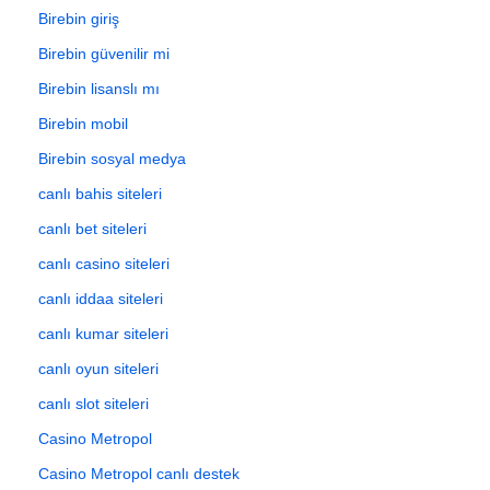
Birebin giriş
Birebin güvenilir mi
Birebin lisanslı mı
Birebin mobil
Birebin sosyal medya
canlı bahis siteleri
canlı bet siteleri
canlı casino siteleri
canlı iddaa siteleri
canlı kumar siteleri
canlı oyun siteleri
canlı slot siteleri
Casino Metropol
Casino Metropol canlı destek