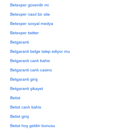
Betexper güvenilir mi
Betexper nasıl bir site
Betexper sosyal medya
Betexper twitter
Betgaranti
Betgaranti belge talep ediyor mu
Betgaranti canlı bahis
Betgaranti canlı casino
Betgaranti giriş
Betgaranti şikayet
Betist
Betist canlı bahis
Betist giriş
Betist hoş geldin bonusu