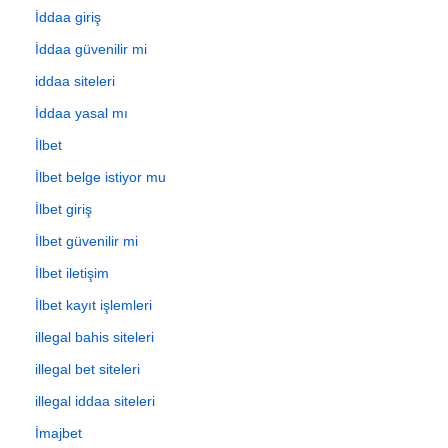
İddaa giriş
İddaa güvenilir mi
iddaa siteleri
İddaa yasal mı
İlbet
İlbet belge istiyor mu
İlbet giriş
İlbet güvenilir mi
İlbet iletişim
İlbet kayıt işlemleri
illegal bahis siteleri
illegal bet siteleri
illegal iddaa siteleri
İmajbet