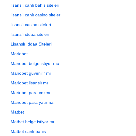
lisanslı canlı bahis siteleri
lisanslı canlı casino siteleri
lisanslı casino siteleri
lisanslı iddaa siteleri
Lisanslı İddaa Siteleri
Mariobet
Mariobet belge istiyor mu
Mariobet güvenilir mi
Mariobet lisanslı mı
Mariobet para çekme
Mariobet para yatırma
Matbet
Matbet belge istiyor mu
Matbet canlı bahis