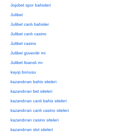
Jojobet spor bahisleri
Julibet
Julibet canlı bahisler
Julibet canlı casino
Julibet casino
Julibet güvenilir mi
Julibet lisanslı mı
kayıp bonusu
kazandıran bahis siteleri
kazandıran bet siteleri
kazandıran canlı bahis siteleri
kazandıran canlı casino siteleri
kazandıran casino siteleri
kazandıran slot siteleri