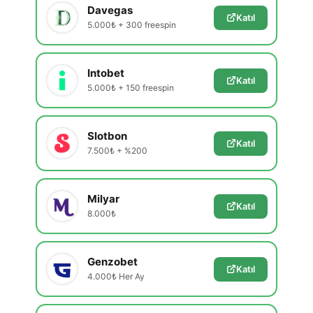
Davegas
Katıl
5.000₺ + 300 freespin
Intobet
Katıl
5.000₺ + 150 freespin
Slotbon
Katıl
7.500₺ + %200
Milyar
Katıl
8.000₺
Genzobet
Katıl
4.000₺ Her Ay