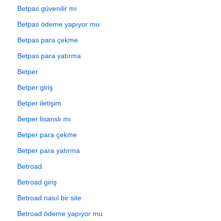
Betpas güvenilir mi
Betpas ödeme yapıyor mu
Betpas para çekme
Betpas para yatırma
Betper
Betper giriş
Betper iletişim
Betper lisanslı mı
Betper para çekme
Betper para yatırma
Betroad
Betroad giriş
Betroad nasıl bir site
Betroad ödeme yapıyor mu