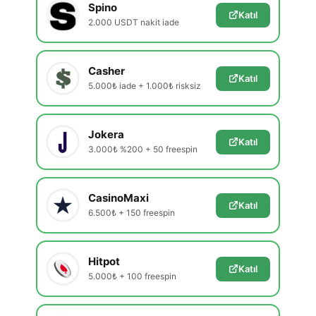
Spino
Katıl
2.000 USDT nakit iade
Casher
Katıl
5.000₺ iade + 1.000₺ risksiz
Jokera
Katıl
3.000₺ %200 + 50 freespin
CasinoMaxi
Katıl
6.500₺ + 150 freespin
Hitpot
Katıl
5.000₺ + 100 freespin