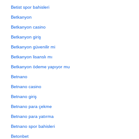
Betist spor bahisleri
Betkanyon
Betkanyon casino
Betkanyon giriş
Betkanyon güvenilir mi
Betkanyon lisanslı mı
Betkanyon ödeme yapıyor mu
Betnano
Betnano casino
Betnano giriş
Betnano para çekme
Betnano para yatırma
Betnano spor bahisleri
Betonbet