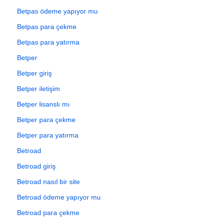
Betpas ödeme yapıyor mu
Betpas para çekme
Betpas para yatırma
Betper
Betper giriş
Betper iletişim
Betper lisanslı mı
Betper para çekme
Betper para yatırma
Betroad
Betroad giriş
Betroad nasıl bir site
Betroad ödeme yapıyor mu
Betroad para çekme