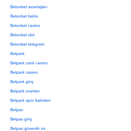
Betonbet avantajları
Betonbet bahis
Betonbet casino
Betonbet slot
Betonbet telegram
Betpark
Betpark canlı casino
Betpark casino
Betpark giriş
Betpark oranları
Betpark spor bahisleri
Betpas
Betpas giriş
Betpas güvenilir mi