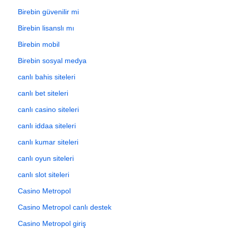
Birebin güvenilir mi
Birebin lisanslı mı
Birebin mobil
Birebin sosyal medya
canlı bahis siteleri
canlı bet siteleri
canlı casino siteleri
canlı iddaa siteleri
canlı kumar siteleri
canlı oyun siteleri
canlı slot siteleri
Casino Metropol
Casino Metropol canlı destek
Casino Metropol giriş