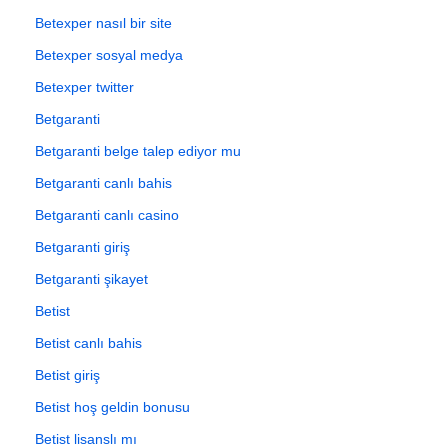
Betexper nasıl bir site
Betexper sosyal medya
Betexper twitter
Betgaranti
Betgaranti belge talep ediyor mu
Betgaranti canlı bahis
Betgaranti canlı casino
Betgaranti giriş
Betgaranti şikayet
Betist
Betist canlı bahis
Betist giriş
Betist hoş geldin bonusu
Betist lisanslı mı