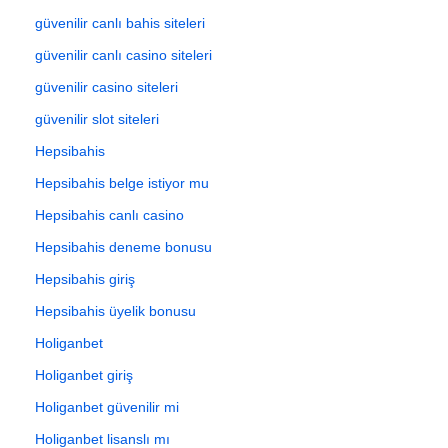
güvenilir canlı bahis siteleri
güvenilir canlı casino siteleri
güvenilir casino siteleri
güvenilir slot siteleri
Hepsibahis
Hepsibahis belge istiyor mu
Hepsibahis canlı casino
Hepsibahis deneme bonusu
Hepsibahis giriş
Hepsibahis üyelik bonusu
Holiganbet
Holiganbet giriş
Holiganbet güvenilir mi
Holiganbet lisanslı mı