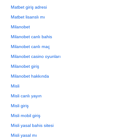
Matbet giriş adresi
Matbet lisanslı mı
Milanobet
Milanobet canlı bahis
Milanobet canlı maç
Milanobet casino oyunları
Milanobet giriş
Milanobet hakkında
Misli
Misli canlı yayın
Misli giriş
Misli mobil giriş
Misli yasal bahis sitesi
Misli yasal mı