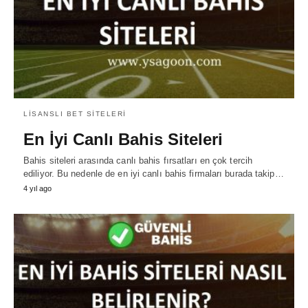
LISANSLI BET SITELERI
En İyi Canlı Bahis Siteleri
Bahis siteleri arasında canlı bahis fırsatları en çok tercih
ediliyor. Bu nedenle de en iyi canlı bahis firmaları burada takip…
4 yıl ago