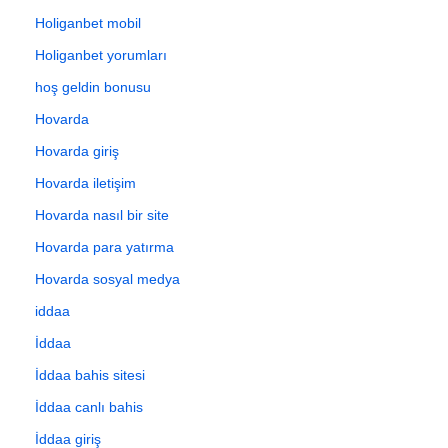
Holiganbet mobil
Holiganbet yorumları
hoş geldin bonusu
Hovarda
Hovarda giriş
Hovarda iletişim
Hovarda nasıl bir site
Hovarda para yatırma
Hovarda sosyal medya
iddaa
İddaa
İddaa bahis sitesi
İddaa canlı bahis
İddaa giriş