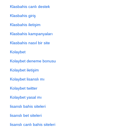
Klasbahis canlı destek
Klasbahis giriş
Klasbahis iletişim
Klasbahis kampanyaları
Klasbahis nasıl bir site
Kolaybet
Kolaybet deneme bonusu
Kolaybet iletişim
Kolaybet lisanslı mı
Kolaybet twitter
Kolaybet yasal mı
lisanslı bahis siteleri
lisanslı bet siteleri
lisanslı canlı bahis siteleri