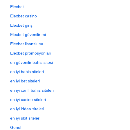
Elexbet
Elexbet casino
Elexbet giriş
Elexbet güvenilir mi
Elexbet lisanslı mı
Elexbet promosyonları
en güvenilir bahis sitesi
en iyi bahis siteleri
en iyi bet siteleri
en iyi canlı bahis siteleri
en iyi casino siteleri
en iyi iddaa siteleri
en iyi slot siteleri
Genel