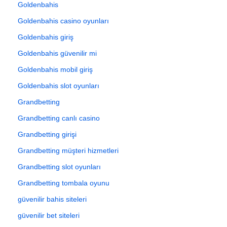
Goldenbahis
Goldenbahis casino oyunları
Goldenbahis giriş
Goldenbahis güvenilir mi
Goldenbahis mobil giriş
Goldenbahis slot oyunları
Grandbetting
Grandbetting canlı casino
Grandbetting girişi
Grandbetting müşteri hizmetleri
Grandbetting slot oyunları
Grandbetting tombala oyunu
güvenilir bahis siteleri
güvenilir bet siteleri