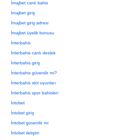
İmajbet canlı bahis
İmajbet giriş
İmajbet giriş adresi
İmajbet üyelik bonusu
İnterbahis
İnterbahis canlı destek
İnterbahis giriş
İnterbahis güvenilir mi?
İnterbahis slot oyunları
İnterbahis spor bahisleri
İntobet
İntobet giriş
İntobet güvenilir mi
İntobet iletişim