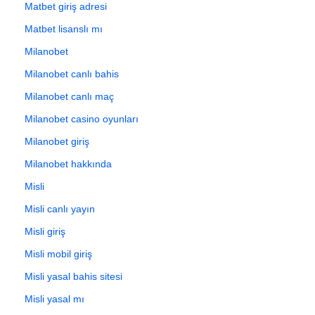
Matbet giriş adresi
Matbet lisanslı mı
Milanobet
Milanobet canlı bahis
Milanobet canlı maç
Milanobet casino oyunları
Milanobet giriş
Milanobet hakkında
Misli
Misli canlı yayın
Misli giriş
Misli mobil giriş
Misli yasal bahis sitesi
Misli yasal mı