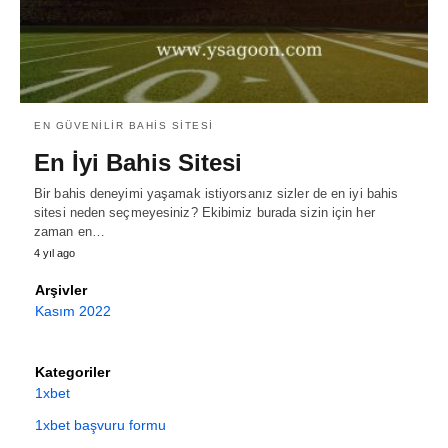
EN GÜVENILIR BAHIS SITESI
En İyi Bahis Sitesi
Bir bahis deneyimi yaşamak istiyorsanız sizler de en iyi bahis
sitesi neden seçmeyesiniz? Ekibimiz burada sizin için her
zaman en…
4 yıl ago
Arşivler
Kasım 2022
Kategoriler
1xbet
1xbet başvuru formu