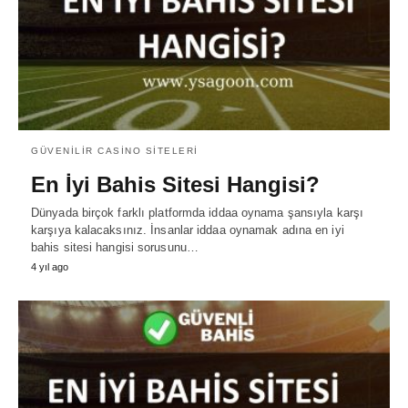
GÜVENILIR CASINO SITELERI
En İyi Bahis Sitesi Hangisi?
Dünyada birçok farklı platformda iddaa oynama şansıyla karşı
karşıya kalacaksınız. İnsanlar iddaa oynamak adına en iyi
bahis sitesi hangisi sorusunu…
4 yıl ago