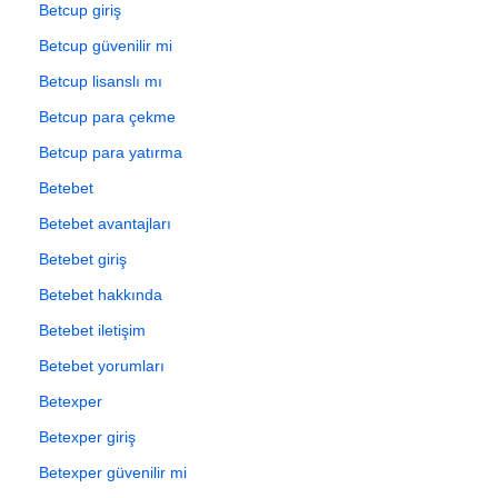
Betcup giriş
Betcup güvenilir mi
Betcup lisanslı mı
Betcup para çekme
Betcup para yatırma
Betebet
Betebet avantajları
Betebet giriş
Betebet hakkında
Betebet iletişim
Betebet yorumları
Betexper
Betexper giriş
Betexper güvenilir mi