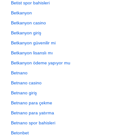
Betist spor bahisleri
Betkanyon
Betkanyon casino
Betkanyon giriş
Betkanyon güvenilir mi
Betkanyon lisanslı mı
Betkanyon ödeme yapıyor mu
Betnano
Betnano casino
Betnano giriş
Betnano para çekme
Betnano para yatırma
Betnano spor bahisleri
Betonbet