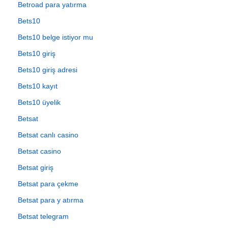
Betroad para yatırma
Bets10
Bets10 belge istiyor mu
Bets10 giriş
Bets10 giriş adresi
Bets10 kayıt
Bets10 üyelik
Betsat
Betsat canlı casino
Betsat casino
Betsat giriş
Betsat para çekme
Betsat para y atırma
Betsat telegram