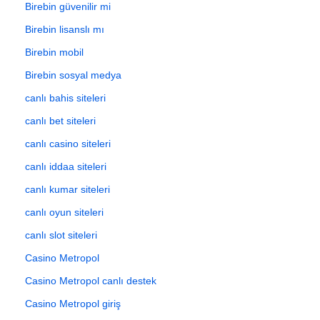
Birebin güvenilir mi
Birebin lisanslı mı
Birebin mobil
Birebin sosyal medya
canlı bahis siteleri
canlı bet siteleri
canlı casino siteleri
canlı iddaa siteleri
canlı kumar siteleri
canlı oyun siteleri
canlı slot siteleri
Casino Metropol
Casino Metropol canlı destek
Casino Metropol giriş