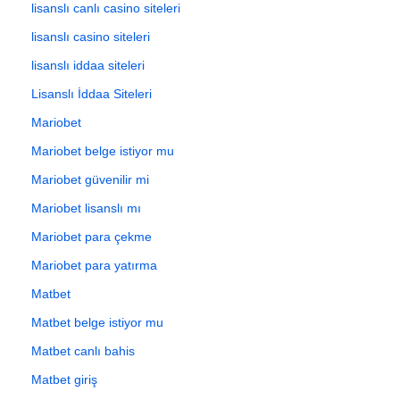
lisanslı canlı casino siteleri
lisanslı casino siteleri
lisanslı iddaa siteleri
Lisanslı İddaa Siteleri
Mariobet
Mariobet belge istiyor mu
Mariobet güvenilir mi
Mariobet lisanslı mı
Mariobet para çekme
Mariobet para yatırma
Matbet
Matbet belge istiyor mu
Matbet canlı bahis
Matbet giriş