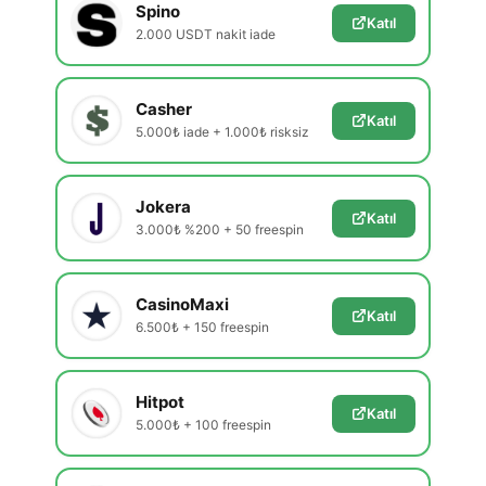
Spino
Katıl
2.000 USDT nakit iade
Casher
Katıl
5.000₺ iade + 1.000₺ risksiz
Jokera
Katıl
3.000₺ %200 + 50 freespin
CasinoMaxi
Katıl
6.500₺ + 150 freespin
Hitpot
Katıl
5.000₺ + 100 freespin