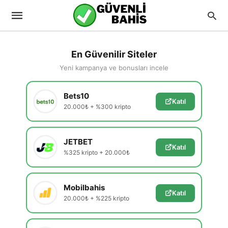
En Güvenilir Siteler
Yeni kampanya ve bonusları incele
Bets10
Katıl
20.000₺ + %300 kripto
JETBET
Katıl
%325 kripto + 20.000₺
Mobilbahis
Katıl
20.000₺ + %225 kripto