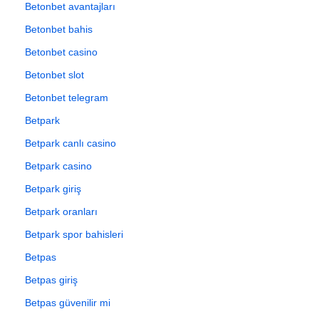
Betonbet avantajları
Betonbet bahis
Betonbet casino
Betonbet slot
Betonbet telegram
Betpark
Betpark canlı casino
Betpark casino
Betpark giriş
Betpark oranları
Betpark spor bahisleri
Betpas
Betpas giriş
Betpas güvenilir mi