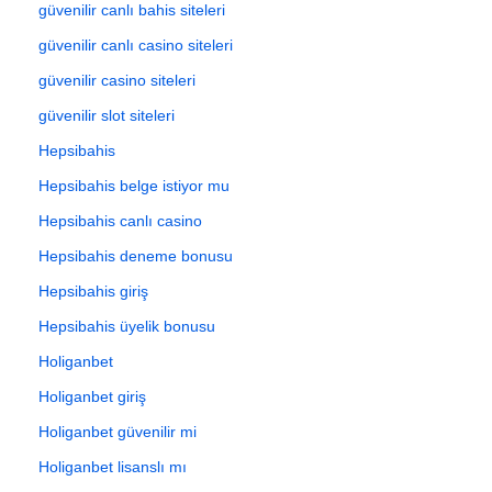
güvenilir canlı bahis siteleri
güvenilir canlı casino siteleri
güvenilir casino siteleri
güvenilir slot siteleri
Hepsibahis
Hepsibahis belge istiyor mu
Hepsibahis canlı casino
Hepsibahis deneme bonusu
Hepsibahis giriş
Hepsibahis üyelik bonusu
Holiganbet
Holiganbet giriş
Holiganbet güvenilir mi
Holiganbet lisanslı mı