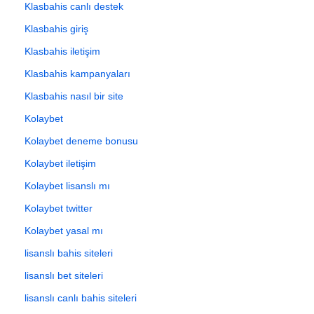
Klasbahis canlı destek
Klasbahis giriş
Klasbahis iletişim
Klasbahis kampanyaları
Klasbahis nasıl bir site
Kolaybet
Kolaybet deneme bonusu
Kolaybet iletişim
Kolaybet lisanslı mı
Kolaybet twitter
Kolaybet yasal mı
lisanslı bahis siteleri
lisanslı bet siteleri
lisanslı canlı bahis siteleri