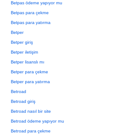
Betpas ödeme yapıyor mu
Betpas para çekme
Betpas para yatırma
Betper
Betper giriş
Betper iletişim
Betper lisanslı mı
Betper para çekme
Betper para yatırma
Betroad
Betroad giriş
Betroad nasıl bir site
Betroad ödeme yapıyor mu
Betroad para çekme