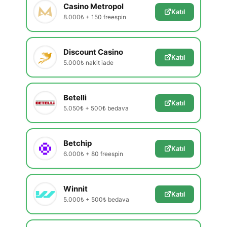
Casino Metropol
Katıl
8.000₺ + 150 freespin
Discount Casino
Katıl
5.000₺ nakit iade
Betelli
Katıl
5.050₺ + 500₺ bedava
Betchip
Katıl
6.000₺ + 80 freespin
Winnit
Katıl
5.000₺ + 500₺ bedava