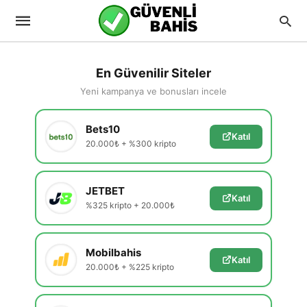
En Güvenilir Siteler
Yeni kampanya ve bonusları incele
Bets10
Katıl
20.000₺ + %300 kripto
JETBET
Katıl
%325 kripto + 20.000₺
Mobilbahis
Katıl
20.000₺ + %225 kripto