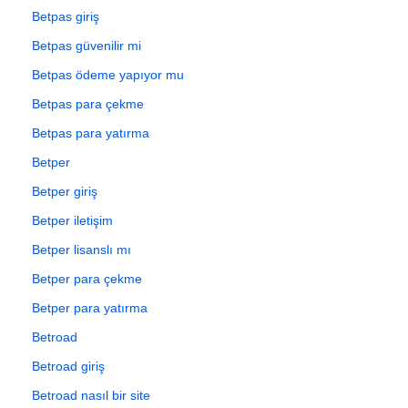
Betpas giriş
Betpas güvenilir mi
Betpas ödeme yapıyor mu
Betpas para çekme
Betpas para yatırma
Betper
Betper giriş
Betper iletişim
Betper lisanslı mı
Betper para çekme
Betper para yatırma
Betroad
Betroad giriş
Betroad nasıl bir site