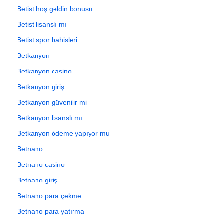
Betist hoş geldin bonusu
Betist lisanslı mı
Betist spor bahisleri
Betkanyon
Betkanyon casino
Betkanyon giriş
Betkanyon güvenilir mi
Betkanyon lisanslı mı
Betkanyon ödeme yapıyor mu
Betnano
Betnano casino
Betnano giriş
Betnano para çekme
Betnano para yatırma