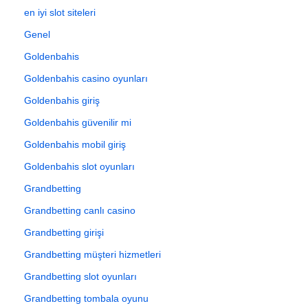
en iyi slot siteleri
Genel
Goldenbahis
Goldenbahis casino oyunları
Goldenbahis giriş
Goldenbahis güvenilir mi
Goldenbahis mobil giriş
Goldenbahis slot oyunları
Grandbetting
Grandbetting canlı casino
Grandbetting girişi
Grandbetting müşteri hizmetleri
Grandbetting slot oyunları
Grandbetting tombala oyunu