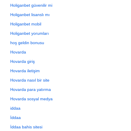
Holiganbet güvenilir mi
Holiganbet lisanslı mı
Holiganbet mobil
Holiganbet yorumları
hoş geldin bonusu
Hovarda
Hovarda giriş
Hovarda iletişim
Hovarda nasıl bir site
Hovarda para yatırma
Hovarda sosyal medya
iddaa
İddaa
İddaa bahis sitesi