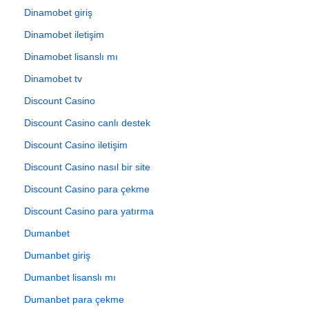
Dinamobet giriş
Dinamobet iletişim
Dinamobet lisanslı mı
Dinamobet tv
Discount Casino
Discount Casino canlı destek
Discount Casino iletişim
Discount Casino nasıl bir site
Discount Casino para çekme
Discount Casino para yatırma
Dumanbet
Dumanbet giriş
Dumanbet lisanslı mı
Dumanbet para çekme