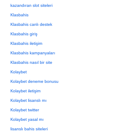
kazandıran slot siteleri
Klasbahis
Klasbahis canlı destek
Klasbahis giriş
Klasbahis iletişim
Klasbahis kampanyaları
Klasbahis nasıl bir site
Kolaybet
Kolaybet deneme bonusu
Kolaybet iletişim
Kolaybet lisanslı mı
Kolaybet twitter
Kolaybet yasal mı
lisanslı bahis siteleri