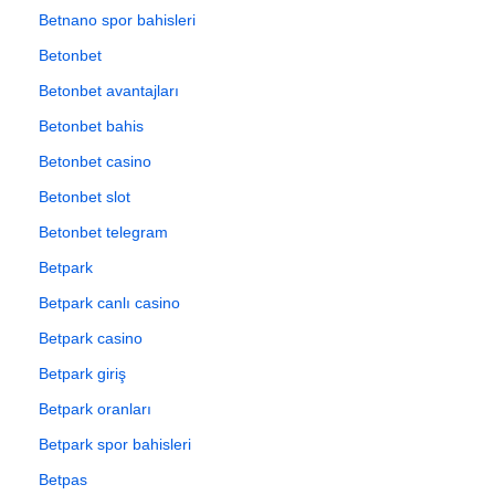
Betnano spor bahisleri
Betonbet
Betonbet avantajları
Betonbet bahis
Betonbet casino
Betonbet slot
Betonbet telegram
Betpark
Betpark canlı casino
Betpark casino
Betpark giriş
Betpark oranları
Betpark spor bahisleri
Betpas