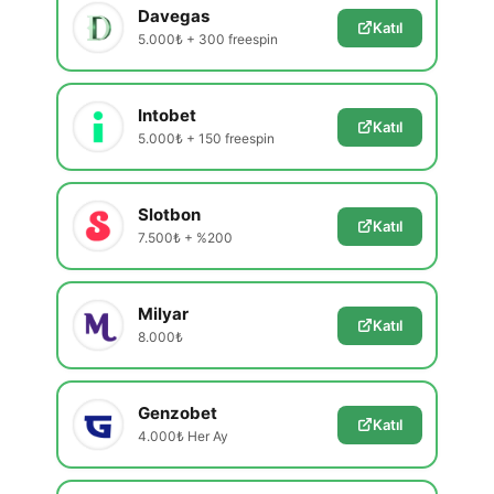
Davegas
Katıl
5.000₺ + 300 freespin
Intobet
Katıl
5.000₺ + 150 freespin
Slotbon
Katıl
7.500₺ + %200
Milyar
Katıl
8.000₺
Genzobet
Katıl
4.000₺ Her Ay