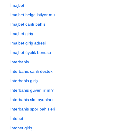
İmajbet
İmajbet belge istiyor mu
İmajbet canlı bahis
İmajbet giriş
İmajbet giriş adresi
İmajbet üyelik bonusu
İnterbahis
İnterbahis canlı destek
İnterbahis giriş
İnterbahis güvenilir mi?
İnterbahis slot oyunları
İnterbahis spor bahisleri
İntobet
İntobet giriş