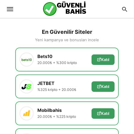
En Güvenilir Siteler
Yeni kampanya ve bonusları incele
Bets10
Katıl
20.000₺ + %300 kripto
JETBET
Katıl
%325 kripto + 20.000₺
Mobilbahis
Katıl
20.000₺ + %225 kripto