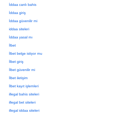
İddaa canlı bahis
İddaa giriş
İddaa güvenilir mi
iddaa siteleri
İddaa yasal mı
İlbet
İlbet belge istiyor mu
İlbet giriş
İlbet güvenilir mi
İlbet iletişim
İlbet kayıt işlemleri
illegal bahis siteleri
illegal bet siteleri
illegal iddaa siteleri