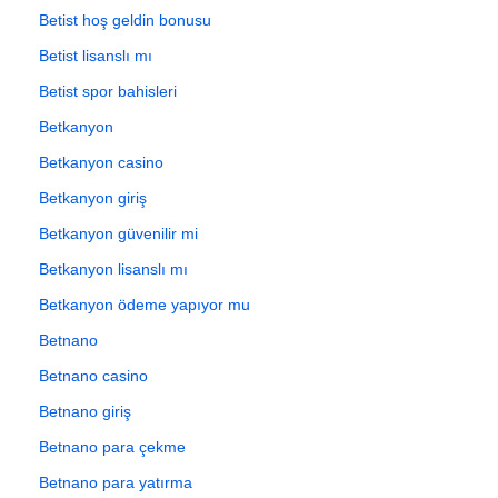
Betist hoş geldin bonusu
Betist lisanslı mı
Betist spor bahisleri
Betkanyon
Betkanyon casino
Betkanyon giriş
Betkanyon güvenilir mi
Betkanyon lisanslı mı
Betkanyon ödeme yapıyor mu
Betnano
Betnano casino
Betnano giriş
Betnano para çekme
Betnano para yatırma