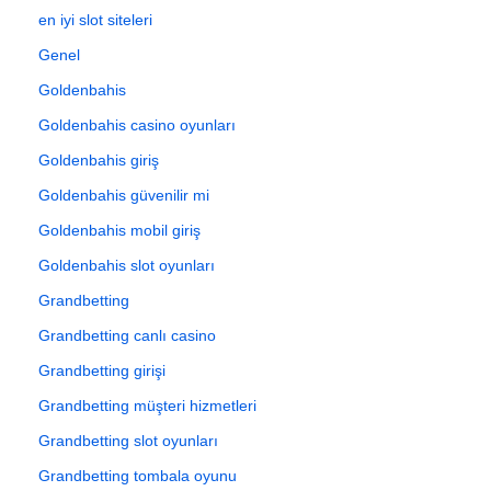
en iyi slot siteleri
Genel
Goldenbahis
Goldenbahis casino oyunları
Goldenbahis giriş
Goldenbahis güvenilir mi
Goldenbahis mobil giriş
Goldenbahis slot oyunları
Grandbetting
Grandbetting canlı casino
Grandbetting girişi
Grandbetting müşteri hizmetleri
Grandbetting slot oyunları
Grandbetting tombala oyunu