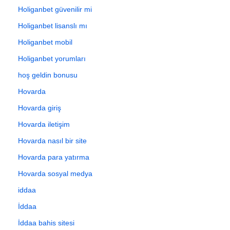
Holiganbet güvenilir mi
Holiganbet lisanslı mı
Holiganbet mobil
Holiganbet yorumları
hoş geldin bonusu
Hovarda
Hovarda giriş
Hovarda iletişim
Hovarda nasıl bir site
Hovarda para yatırma
Hovarda sosyal medya
iddaa
İddaa
İddaa bahis sitesi