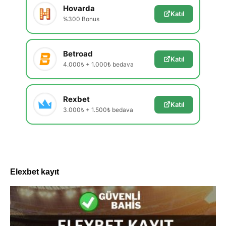
Hovarda
Katıl
%300 Bonus
Betroad
Katıl
4.000₺ + 1.000₺ bedava
Rexbet
Katıl
3.000₺ + 1.500₺ bedava
Elexbet kayıt