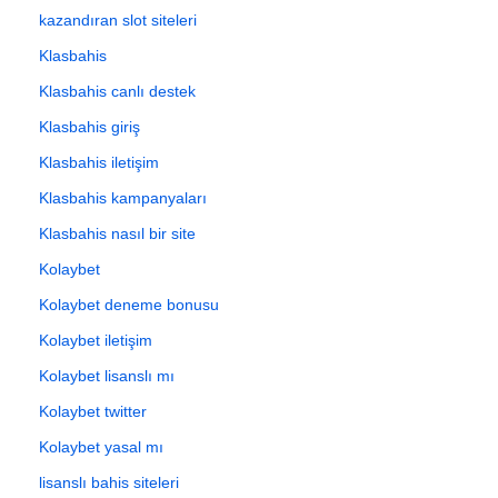
kazandıran slot siteleri
Klasbahis
Klasbahis canlı destek
Klasbahis giriş
Klasbahis iletişim
Klasbahis kampanyaları
Klasbahis nasıl bir site
Kolaybet
Kolaybet deneme bonusu
Kolaybet iletişim
Kolaybet lisanslı mı
Kolaybet twitter
Kolaybet yasal mı
lisanslı bahis siteleri