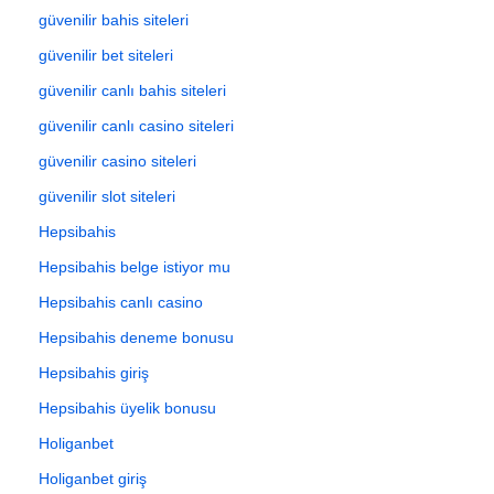
güvenilir bahis siteleri
güvenilir bet siteleri
güvenilir canlı bahis siteleri
güvenilir canlı casino siteleri
güvenilir casino siteleri
güvenilir slot siteleri
Hepsibahis
Hepsibahis belge istiyor mu
Hepsibahis canlı casino
Hepsibahis deneme bonusu
Hepsibahis giriş
Hepsibahis üyelik bonusu
Holiganbet
Holiganbet giriş