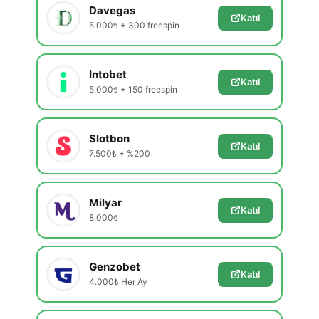
Davegas
Katıl
5.000₺ + 300 freespin
Intobet
Katıl
5.000₺ + 150 freespin
Slotbon
Katıl
7.500₺ + %200
Milyar
Katıl
8.000₺
Genzobet
Katıl
4.000₺ Her Ay