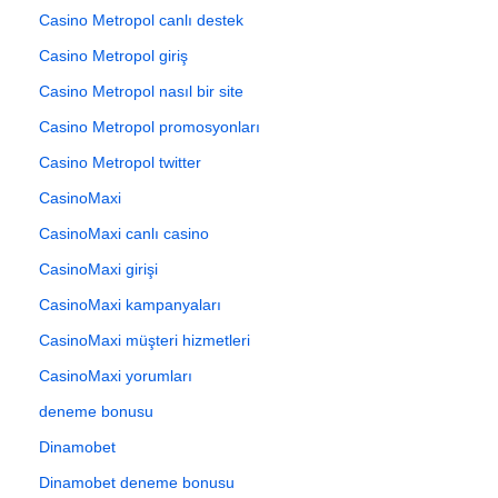
Casino Metropol canlı destek
Casino Metropol giriş
Casino Metropol nasıl bir site
Casino Metropol promosyonları
Casino Metropol twitter
CasinoMaxi
CasinoMaxi canlı casino
CasinoMaxi girişi
CasinoMaxi kampanyaları
CasinoMaxi müşteri hizmetleri
CasinoMaxi yorumları
deneme bonusu
Dinamobet
Dinamobet deneme bonusu