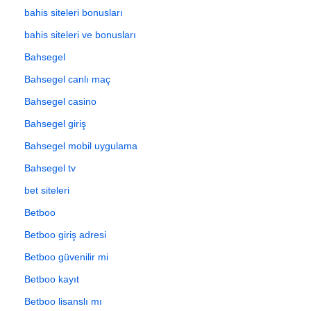
bahis siteleri bonusları
bahis siteleri ve bonusları
Bahsegel
Bahsegel canlı maç
Bahsegel casino
Bahsegel giriş
Bahsegel mobil uygulama
Bahsegel tv
bet siteleri
Betboo
Betboo giriş adresi
Betboo güvenilir mi
Betboo kayıt
Betboo lisanslı mı