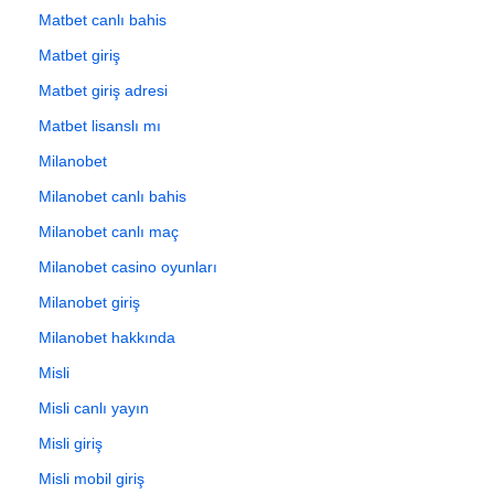
Matbet canlı bahis
Matbet giriş
Matbet giriş adresi
Matbet lisanslı mı
Milanobet
Milanobet canlı bahis
Milanobet canlı maç
Milanobet casino oyunları
Milanobet giriş
Milanobet hakkında
Misli
Misli canlı yayın
Misli giriş
Misli mobil giriş