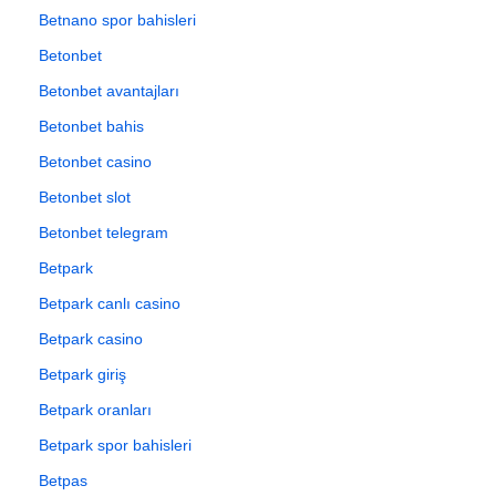
Betnano spor bahisleri
Betonbet
Betonbet avantajları
Betonbet bahis
Betonbet casino
Betonbet slot
Betonbet telegram
Betpark
Betpark canlı casino
Betpark casino
Betpark giriş
Betpark oranları
Betpark spor bahisleri
Betpas