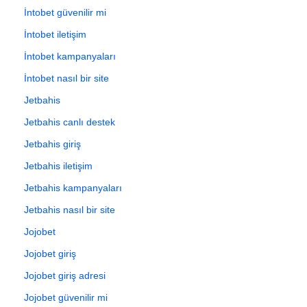
İntobet güvenilir mi
İntobet iletişim
İntobet kampanyaları
İntobet nasıl bir site
Jetbahis
Jetbahis canlı destek
Jetbahis giriş
Jetbahis iletişim
Jetbahis kampanyaları
Jetbahis nasıl bir site
Jojobet
Jojobet giriş
Jojobet giriş adresi
Jojobet güvenilir mi