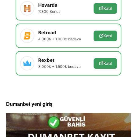
Hovarda
Katıl
%300 Bonus
Betroad
Katıl
4.000₺ + 1.000₺ bedava
Rexbet
Katıl
3.000₺ + 1.500₺ bedava
Dumanbet yeni giriş