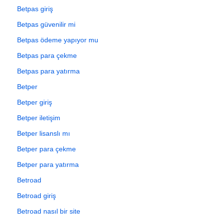
Betpas giriş
Betpas güvenilir mi
Betpas ödeme yapıyor mu
Betpas para çekme
Betpas para yatırma
Betper
Betper giriş
Betper iletişim
Betper lisanslı mı
Betper para çekme
Betper para yatırma
Betroad
Betroad giriş
Betroad nasıl bir site