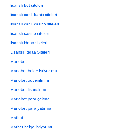
lisanslı bet siteleri
lisanslı canlı bahis siteleri
lisanslı canlı casino siteleri
lisanslı casino siteleri
lisanslı iddaa siteleri
Lisanslı İddaa Siteleri
Mariobet
Mariobet belge istiyor mu
Mariobet güvenilir mi
Mariobet lisanslı mı
Mariobet para çekme
Mariobet para yatırma
Matbet
Matbet belge istiyor mu