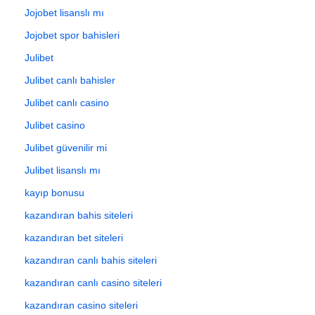
Jojobet lisanslı mı
Jojobet spor bahisleri
Julibet
Julibet canlı bahisler
Julibet canlı casino
Julibet casino
Julibet güvenilir mi
Julibet lisanslı mı
kayıp bonusu
kazandıran bahis siteleri
kazandıran bet siteleri
kazandıran canlı bahis siteleri
kazandıran canlı casino siteleri
kazandıran casino siteleri