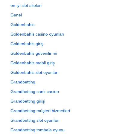
en iyi slot siteleri
Genel
Goldenbahis
Goldenbahis casino oyunları
Goldenbahis giriş
Goldenbahis güvenilir mi
Goldenbahis mobil giriş
Goldenbahis slot oyunları
Grandbetting
Grandbetting canlı casino
Grandbetting girişi
Grandbetting müşteri hizmetleri
Grandbetting slot oyunları
Grandbetting tombala oyunu