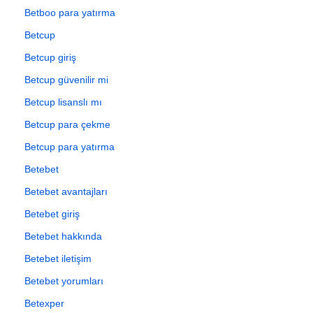
Betboo para yatırma
Betcup
Betcup giriş
Betcup güvenilir mi
Betcup lisanslı mı
Betcup para çekme
Betcup para yatırma
Betebet
Betebet avantajları
Betebet giriş
Betebet hakkında
Betebet iletişim
Betebet yorumları
Betexper