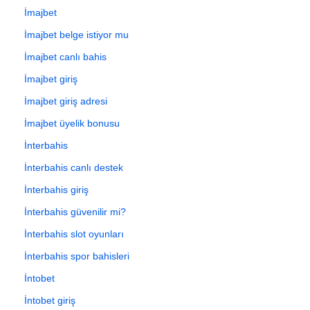
İmajbet
İmajbet belge istiyor mu
İmajbet canlı bahis
İmajbet giriş
İmajbet giriş adresi
İmajbet üyelik bonusu
İnterbahis
İnterbahis canlı destek
İnterbahis giriş
İnterbahis güvenilir mi?
İnterbahis slot oyunları
İnterbahis spor bahisleri
İntobet
İntobet giriş