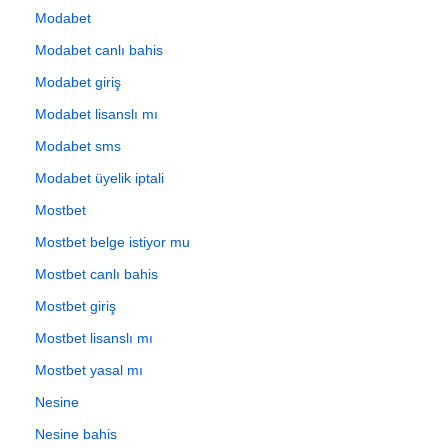
Modabet
Modabet canlı bahis
Modabet giriş
Modabet lisanslı mı
Modabet sms
Modabet üyelik iptali
Mostbet
Mostbet belge istiyor mu
Mostbet canlı bahis
Mostbet giriş
Mostbet lisanslı mı
Mostbet yasal mı
Nesine
Nesine bahis