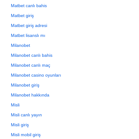
Matbet canlı bahis
Matbet giriş
Matbet giriş adresi
Matbet lisanslı mı
Milanobet
Milanobet canlı bahis
Milanobet canlı maç
Milanobet casino oyunları
Milanobet giriş
Milanobet hakkında
Misli
Misli canlı yayın
Misli giriş
Misli mobil giriş