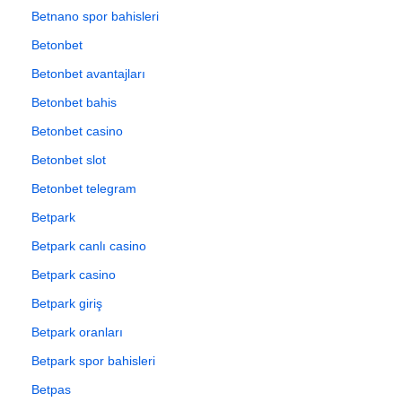
Betnano spor bahisleri
Betonbet
Betonbet avantajları
Betonbet bahis
Betonbet casino
Betonbet slot
Betonbet telegram
Betpark
Betpark canlı casino
Betpark casino
Betpark giriş
Betpark oranları
Betpark spor bahisleri
Betpas