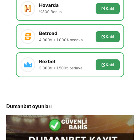
Hovarda
Katıl
%300 Bonus
Betroad
Katıl
4.000₺ + 1.000₺ bedava
Rexbet
Katıl
3.000₺ + 1.500₺ bedava
Dumanbet oyunları