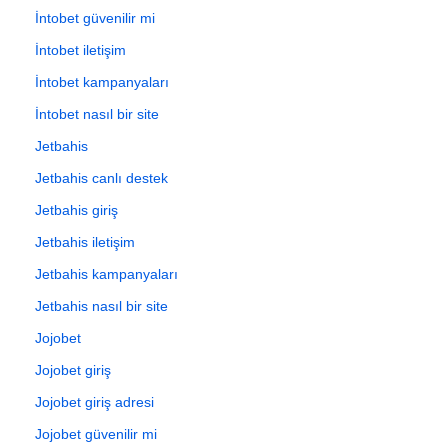
İntobet güvenilir mi
İntobet iletişim
İntobet kampanyaları
İntobet nasıl bir site
Jetbahis
Jetbahis canlı destek
Jetbahis giriş
Jetbahis iletişim
Jetbahis kampanyaları
Jetbahis nasıl bir site
Jojobet
Jojobet giriş
Jojobet giriş adresi
Jojobet güvenilir mi