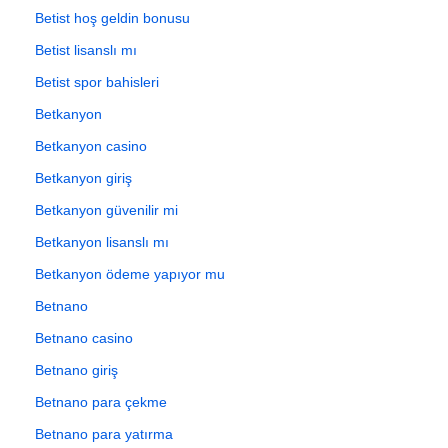
Betist hoş geldin bonusu
Betist lisanslı mı
Betist spor bahisleri
Betkanyon
Betkanyon casino
Betkanyon giriş
Betkanyon güvenilir mi
Betkanyon lisanslı mı
Betkanyon ödeme yapıyor mu
Betnano
Betnano casino
Betnano giriş
Betnano para çekme
Betnano para yatırma