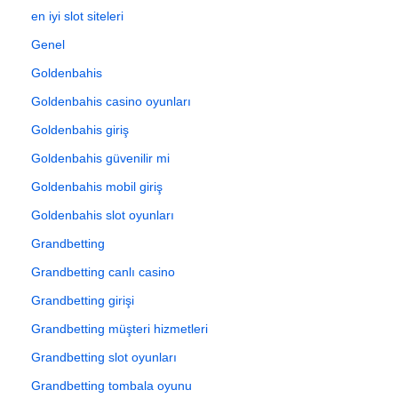
en iyi slot siteleri
Genel
Goldenbahis
Goldenbahis casino oyunları
Goldenbahis giriş
Goldenbahis güvenilir mi
Goldenbahis mobil giriş
Goldenbahis slot oyunları
Grandbetting
Grandbetting canlı casino
Grandbetting girişi
Grandbetting müşteri hizmetleri
Grandbetting slot oyunları
Grandbetting tombala oyunu