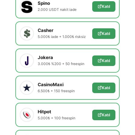
Spino
Katıl
2.000 USDT nakit iade
Casher
Katıl
5.000₺ iade + 1.000₺ risksiz
Jokera
Katıl
3.000₺ %200 + 50 freespin
CasinoMaxi
Katıl
6.500₺ + 150 freespin
Hitpot
Katıl
5.000₺ + 100 freespin