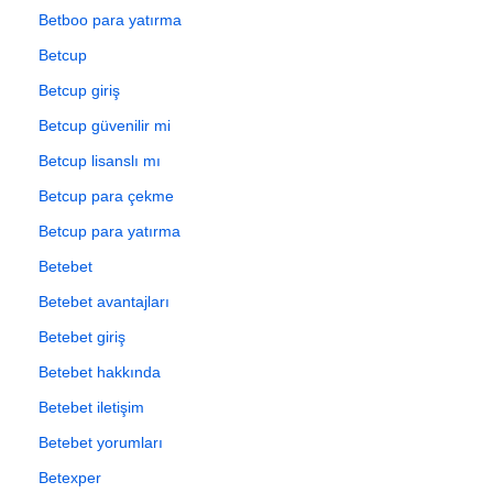
Betboo para yatırma
Betcup
Betcup giriş
Betcup güvenilir mi
Betcup lisanslı mı
Betcup para çekme
Betcup para yatırma
Betebet
Betebet avantajları
Betebet giriş
Betebet hakkında
Betebet iletişim
Betebet yorumları
Betexper