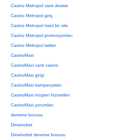
Casino Metropol canlı destek
Casino Metropol giriş
Casino Metropol nasıl bir site
Casino Metropol promosyonları
Casino Metropol twitter
CasinoMaxi
CasinoMaxi canlı casino
CasinoMaxi girişi
CasinoMaxi kampanyaları
CasinoMaxi müşteri hizmetleri
CasinoMaxi yorumları
deneme bonusu
Dinamobet
Dinamobet deneme bonusu