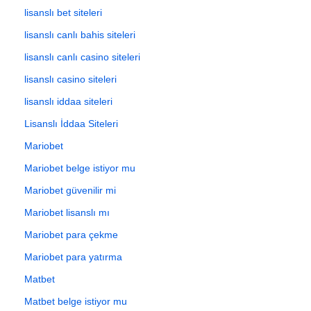
lisanslı bet siteleri
lisanslı canlı bahis siteleri
lisanslı canlı casino siteleri
lisanslı casino siteleri
lisanslı iddaa siteleri
Lisanslı İddaa Siteleri
Mariobet
Mariobet belge istiyor mu
Mariobet güvenilir mi
Mariobet lisanslı mı
Mariobet para çekme
Mariobet para yatırma
Matbet
Matbet belge istiyor mu