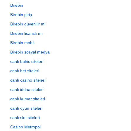
Birebin
Birebin giriş
Birebin güvenilir mi
Birebin lisanslı mı
Birebin mobil
Birebin sosyal medya
canlı bahis siteleri
canlı bet siteleri
canlı casino siteleri
canlı iddaa siteleri
canlı kumar siteleri
canlı oyun siteleri
canlı slot siteleri
Casino Metropol