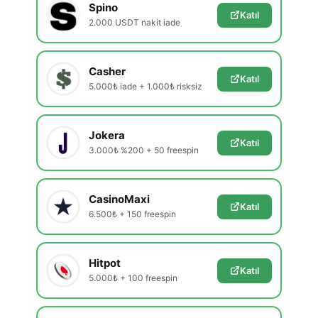
Spino
Katıl
2.000 USDT nakit iade
Casher
Katıl
5.000₺ iade + 1.000₺ risksiz
Jokera
Katıl
3.000₺ %200 + 50 freespin
CasinoMaxi
Katıl
6.500₺ + 150 freespin
Hitpot
Katıl
5.000₺ + 100 freespin