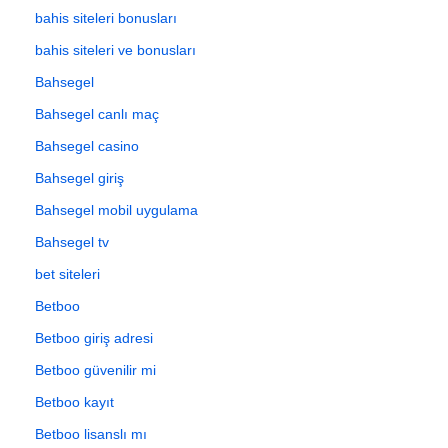
bahis siteleri bonusları
bahis siteleri ve bonusları
Bahsegel
Bahsegel canlı maç
Bahsegel casino
Bahsegel giriş
Bahsegel mobil uygulama
Bahsegel tv
bet siteleri
Betboo
Betboo giriş adresi
Betboo güvenilir mi
Betboo kayıt
Betboo lisanslı mı