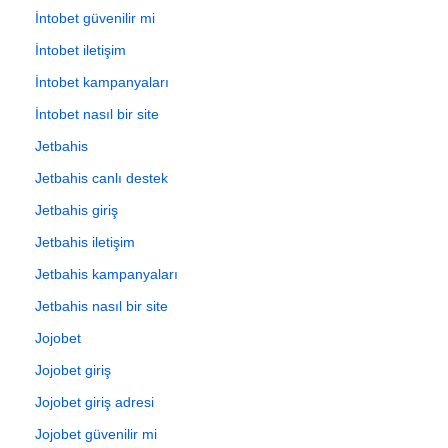
İntobet güvenilir mi
İntobet iletişim
İntobet kampanyaları
İntobet nasıl bir site
Jetbahis
Jetbahis canlı destek
Jetbahis giriş
Jetbahis iletişim
Jetbahis kampanyaları
Jetbahis nasıl bir site
Jojobet
Jojobet giriş
Jojobet giriş adresi
Jojobet güvenilir mi