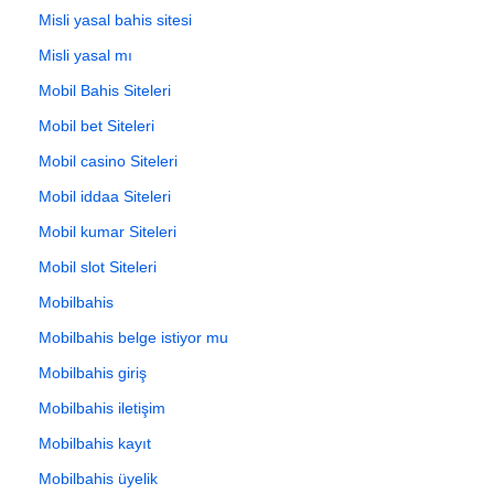
Misli yasal bahis sitesi
Misli yasal mı
Mobil Bahis Siteleri
Mobil bet Siteleri
Mobil casino Siteleri
Mobil iddaa Siteleri
Mobil kumar Siteleri
Mobil slot Siteleri
Mobilbahis
Mobilbahis belge istiyor mu
Mobilbahis giriş
Mobilbahis iletişim
Mobilbahis kayıt
Mobilbahis üyelik