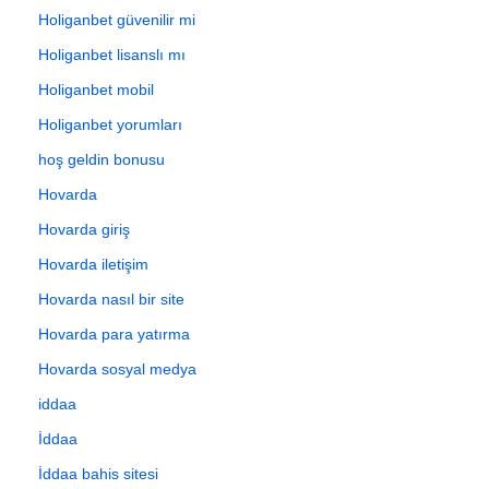
Holiganbet güvenilir mi
Holiganbet lisanslı mı
Holiganbet mobil
Holiganbet yorumları
hoş geldin bonusu
Hovarda
Hovarda giriş
Hovarda iletişim
Hovarda nasıl bir site
Hovarda para yatırma
Hovarda sosyal medya
iddaa
İddaa
İddaa bahis sitesi