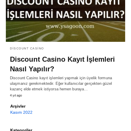
DISCOUNT CASINO
Discount Casino Kayıt İşlemleri
Nasıl Yapılır?
Discount Casino kayıt işlemleri yapmak için üyelik formuna
ulaşmanız gerekmektedir. Eğer kullanıcılar gerçekten güzel
kazanç elde etmek istiyorsa hemen buraya…
4 yıl ago
Arşivler
Kasım 2022
Kategoriler