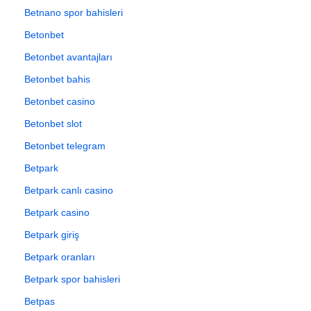
Betnano spor bahisleri
Betonbet
Betonbet avantajları
Betonbet bahis
Betonbet casino
Betonbet slot
Betonbet telegram
Betpark
Betpark canlı casino
Betpark casino
Betpark giriş
Betpark oranları
Betpark spor bahisleri
Betpas