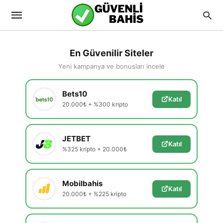
En Güvenilir Siteler
Yeni kampanya ve bonusları incele
Bets10
Katıl
20.000₺ + %300 kripto
JETBET
Katıl
%325 kripto + 20.000₺
Mobilbahis
Katıl
20.000₺ + %225 kripto