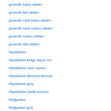
güvenilir bahis siteleri
güvenilir bet siteleri
güvenilir canlı bahis siteleri
güvenilir canlı casino siteleri
güvenilir casino siteleri
güvenilir slot siteleri
Hepsibahis
Hepsibahis belge istiyor mu
Hepsibahis canlı casino
Hepsibahis deneme bonusu
Hepsibahis giriş
Hepsibahis üyelik bonusu
Holiganbet
Holiganbet giriş