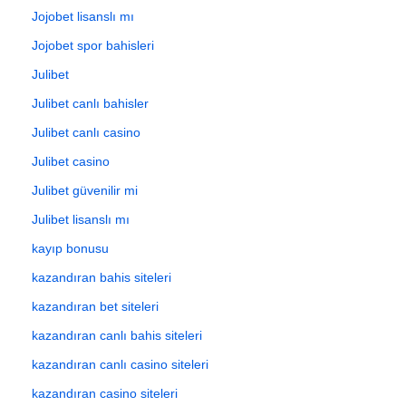
Jojobet lisanslı mı
Jojobet spor bahisleri
Julibet
Julibet canlı bahisler
Julibet canlı casino
Julibet casino
Julibet güvenilir mi
Julibet lisanslı mı
kayıp bonusu
kazandıran bahis siteleri
kazandıran bet siteleri
kazandıran canlı bahis siteleri
kazandıran canlı casino siteleri
kazandıran casino siteleri