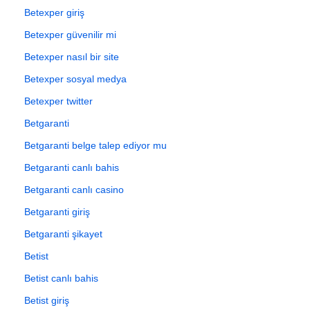
Betexper giriş
Betexper güvenilir mi
Betexper nasıl bir site
Betexper sosyal medya
Betexper twitter
Betgaranti
Betgaranti belge talep ediyor mu
Betgaranti canlı bahis
Betgaranti canlı casino
Betgaranti giriş
Betgaranti şikayet
Betist
Betist canlı bahis
Betist giriş