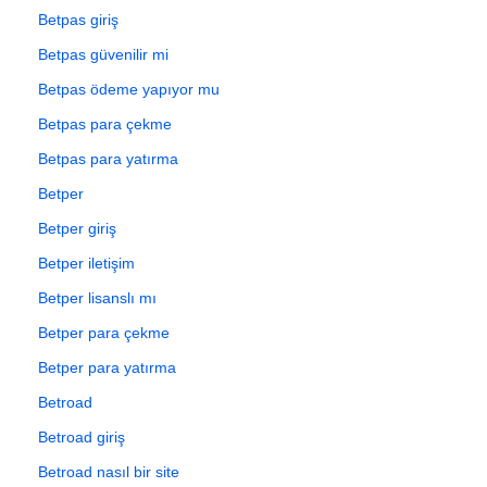
Betpas giriş
Betpas güvenilir mi
Betpas ödeme yapıyor mu
Betpas para çekme
Betpas para yatırma
Betper
Betper giriş
Betper iletişim
Betper lisanslı mı
Betper para çekme
Betper para yatırma
Betroad
Betroad giriş
Betroad nasıl bir site