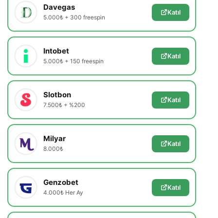
Davegas
Katıl
5.000₺ + 300 freespin
Intobet
Katıl
5.000₺ + 150 freespin
Slotbon
Katıl
7.500₺ + %200
Milyar
Katıl
8.000₺
Genzobet
Katıl
4.000₺ Her Ay