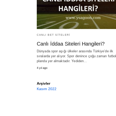
CANLI BET SITELERI
Canlı İddaa Siteleri Hangileri?
Dünyada spor aşığı ülkeler arasında Türkiye’de ilk
sıralarda yer alıyor. Spor denince çoğu zaman futbo
planda yer almaktadır. Yediden…
4 yıl ago
Arşivler
Kasım 2022