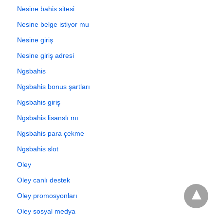
Nesine bahis sitesi
Nesine belge istiyor mu
Nesine giriş
Nesine giriş adresi
Ngsbahis
Ngsbahis bonus şartları
Ngsbahis giriş
Ngsbahis lisanslı mı
Ngsbahis para çekme
Ngsbahis slot
Oley
Oley canlı destek
Oley promosyonları
Oley sosyal medya