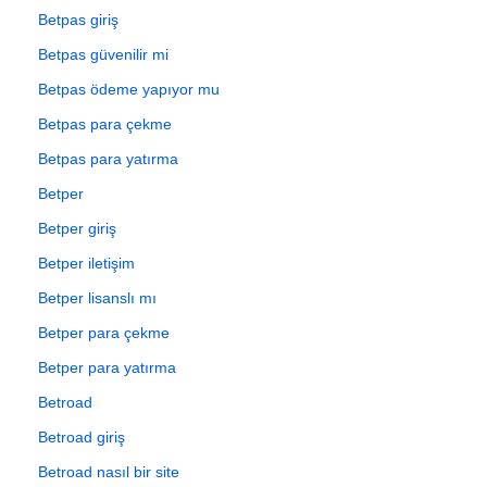
Betpas giriş
Betpas güvenilir mi
Betpas ödeme yapıyor mu
Betpas para çekme
Betpas para yatırma
Betper
Betper giriş
Betper iletişim
Betper lisanslı mı
Betper para çekme
Betper para yatırma
Betroad
Betroad giriş
Betroad nasıl bir site