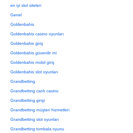
en iyi slot siteleri
Genel
Goldenbahis
Goldenbahis casino oyunları
Goldenbahis giriş
Goldenbahis güvenilir mi
Goldenbahis mobil giriş
Goldenbahis slot oyunları
Grandbetting
Grandbetting canlı casino
Grandbetting girişi
Grandbetting müşteri hizmetleri
Grandbetting slot oyunları
Grandbetting tombala oyunu