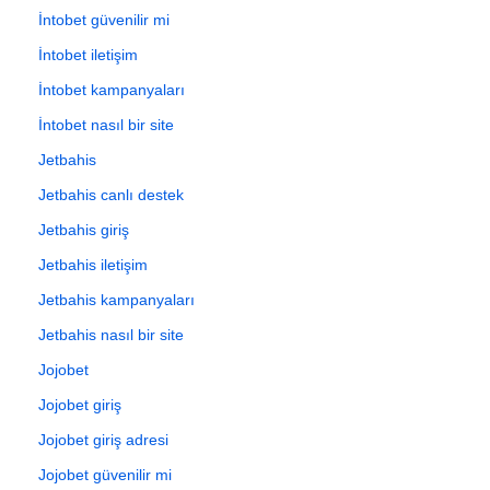
İntobet güvenilir mi
İntobet iletişim
İntobet kampanyaları
İntobet nasıl bir site
Jetbahis
Jetbahis canlı destek
Jetbahis giriş
Jetbahis iletişim
Jetbahis kampanyaları
Jetbahis nasıl bir site
Jojobet
Jojobet giriş
Jojobet giriş adresi
Jojobet güvenilir mi