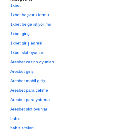
1xbet
1xbet başvuru formu
1xbet belge istiyor mu
1xbet giriş
1xbet giriş adresi
1xbet slot oyunları
Aresbet casino oyunları
Aresbet giriş
Aresbet mobil giriş
Aresbet para çekme
Aresbet para yatırma
Aresbet slot oyunları
bahis
bahis siteleri