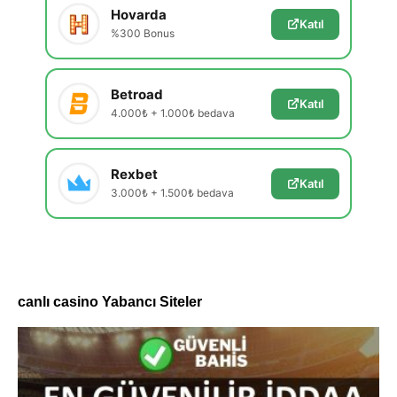
Hovarda
Katıl
%300 Bonus
Betroad
Katıl
4.000₺ + 1.000₺ bedava
Rexbet
Katıl
3.000₺ + 1.500₺ bedava
canlı casino Yabancı Siteler