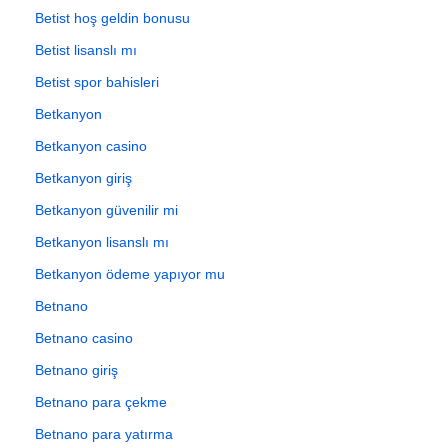
Betist hoş geldin bonusu
Betist lisanslı mı
Betist spor bahisleri
Betkanyon
Betkanyon casino
Betkanyon giriş
Betkanyon güvenilir mi
Betkanyon lisanslı mı
Betkanyon ödeme yapıyor mu
Betnano
Betnano casino
Betnano giriş
Betnano para çekme
Betnano para yatırma