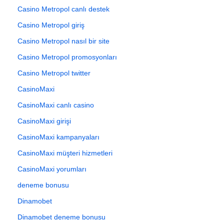
Casino Metropol canlı destek
Casino Metropol giriş
Casino Metropol nasıl bir site
Casino Metropol promosyonları
Casino Metropol twitter
CasinoMaxi
CasinoMaxi canlı casino
CasinoMaxi girişi
CasinoMaxi kampanyaları
CasinoMaxi müşteri hizmetleri
CasinoMaxi yorumları
deneme bonusu
Dinamobet
Dinamobet deneme bonusu