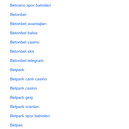
Betnano spor bahisleri
Betonbet
Betonbet avantajları
Betonbet bahis
Betonbet casino
Betonbet slot
Betonbet telegram
Betpark
Betpark canlı casino
Betpark casino
Betpark giriş
Betpark oranları
Betpark spor bahisleri
Betpas