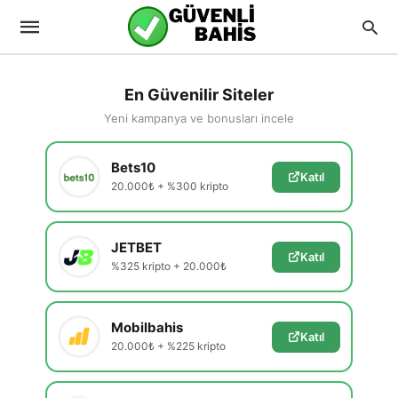
En Güvenilir Siteler
Yeni kampanya ve bonusları incele
Bets10
Katıl
20.000₺ + %300 kripto
JETBET
Katıl
%325 kripto + 20.000₺
Mobilbahis
Katıl
20.000₺ + %225 kripto