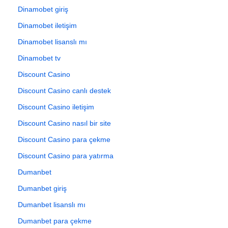
Dinamobet giriş
Dinamobet iletişim
Dinamobet lisanslı mı
Dinamobet tv
Discount Casino
Discount Casino canlı destek
Discount Casino iletişim
Discount Casino nasıl bir site
Discount Casino para çekme
Discount Casino para yatırma
Dumanbet
Dumanbet giriş
Dumanbet lisanslı mı
Dumanbet para çekme