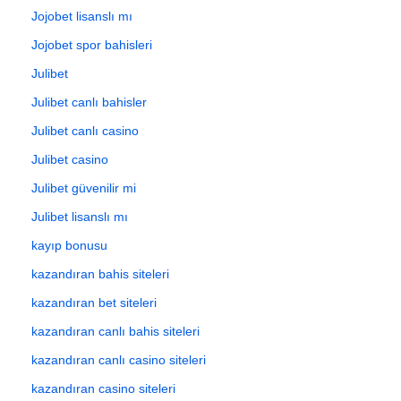
Jojobet lisanslı mı
Jojobet spor bahisleri
Julibet
Julibet canlı bahisler
Julibet canlı casino
Julibet casino
Julibet güvenilir mi
Julibet lisanslı mı
kayıp bonusu
kazandıran bahis siteleri
kazandıran bet siteleri
kazandıran canlı bahis siteleri
kazandıran canlı casino siteleri
kazandıran casino siteleri