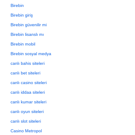
Birebin
Birebin giriş
Birebin güvenilir mi
Birebin lisanslı mı
Birebin mobil
Birebin sosyal medya
canlı bahis siteleri
canlı bet siteleri
canlı casino siteleri
canlı iddaa siteleri
canlı kumar siteleri
canlı oyun siteleri
canlı slot siteleri
Casino Metropol