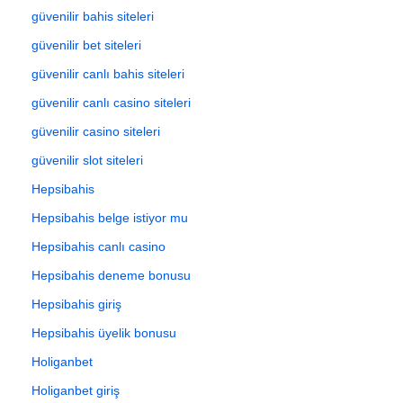
güvenilir bahis siteleri
güvenilir bet siteleri
güvenilir canlı bahis siteleri
güvenilir canlı casino siteleri
güvenilir casino siteleri
güvenilir slot siteleri
Hepsibahis
Hepsibahis belge istiyor mu
Hepsibahis canlı casino
Hepsibahis deneme bonusu
Hepsibahis giriş
Hepsibahis üyelik bonusu
Holiganbet
Holiganbet giriş