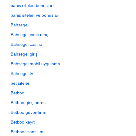
bahis siteleri bonusları
bahis siteleri ve bonusları
Bahsegel
Bahsegel canlı maç
Bahsegel casino
Bahsegel giriş
Bahsegel mobil uygulama
Bahsegel tv
bet siteleri
Betboo
Betboo giriş adresi
Betboo güvenilir mi
Betboo kayıt
Betboo lisanslı mı