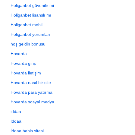
Holiganbet güvenilir mi
Holiganbet lisanslı mı
Holiganbet mobil
Holiganbet yorumları
hoş geldin bonusu
Hovarda
Hovarda giriş
Hovarda iletişim
Hovarda nasıl bir site
Hovarda para yatırma
Hovarda sosyal medya
iddaa
İddaa
İddaa bahis sitesi