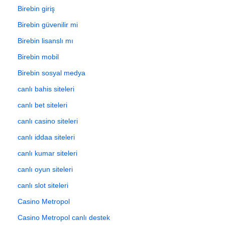
Birebin giriş
Birebin güvenilir mi
Birebin lisanslı mı
Birebin mobil
Birebin sosyal medya
canlı bahis siteleri
canlı bet siteleri
canlı casino siteleri
canlı iddaa siteleri
canlı kumar siteleri
canlı oyun siteleri
canlı slot siteleri
Casino Metropol
Casino Metropol canlı destek