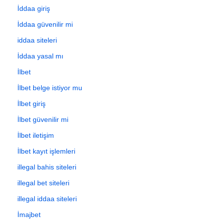
İddaa giriş
İddaa güvenilir mi
iddaa siteleri
İddaa yasal mı
İlbet
İlbet belge istiyor mu
İlbet giriş
İlbet güvenilir mi
İlbet iletişim
İlbet kayıt işlemleri
illegal bahis siteleri
illegal bet siteleri
illegal iddaa siteleri
İmajbet