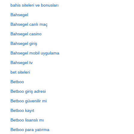
bahis siteleri ve bonusları
Bahsegel
Bahsegel canlı maç
Bahsegel casino
Bahsegel giriş
Bahsegel mobil uygulama
Bahsegel tv
bet siteleri
Betboo
Betboo giriş adresi
Betboo güvenilir mi
Betboo kayıt
Betboo lisanslı mı
Betboo para yatırma