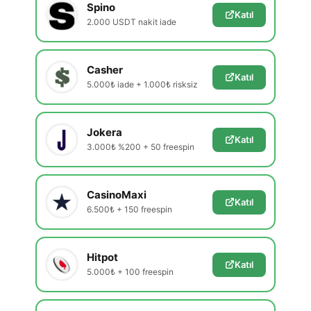
Spino
Katıl
2.000 USDT nakit iade
Casher
Katıl
5.000₺ iade + 1.000₺ risksiz
Jokera
Katıl
3.000₺ %200 + 50 freespin
CasinoMaxi
Katıl
6.500₺ + 150 freespin
Hitpot
Katıl
5.000₺ + 100 freespin