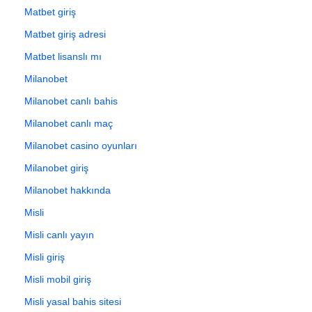
Matbet giriş
Matbet giriş adresi
Matbet lisanslı mı
Milanobet
Milanobet canlı bahis
Milanobet canlı maç
Milanobet casino oyunları
Milanobet giriş
Milanobet hakkında
Misli
Misli canlı yayın
Misli giriş
Misli mobil giriş
Misli yasal bahis sitesi