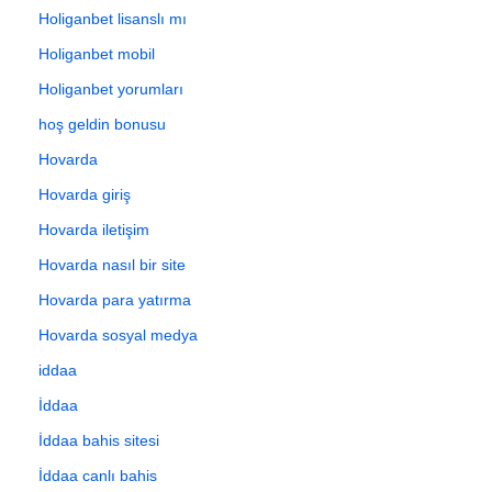
Holiganbet lisanslı mı
Holiganbet mobil
Holiganbet yorumları
hoş geldin bonusu
Hovarda
Hovarda giriş
Hovarda iletişim
Hovarda nasıl bir site
Hovarda para yatırma
Hovarda sosyal medya
iddaa
İddaa
İddaa bahis sitesi
İddaa canlı bahis