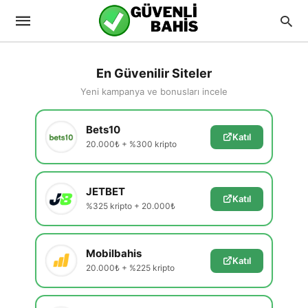
En Güvenilir Siteler
Yeni kampanya ve bonusları incele
Bets10
Katıl
20.000₺ + %300 kripto
JETBET
Katıl
%325 kripto + 20.000₺
Mobilbahis
Katıl
20.000₺ + %225 kripto