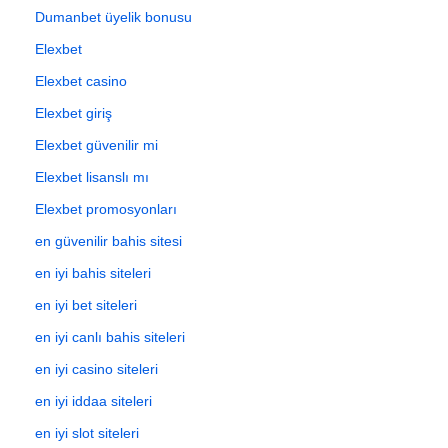
Dumanbet üyelik bonusu
Elexbet
Elexbet casino
Elexbet giriş
Elexbet güvenilir mi
Elexbet lisanslı mı
Elexbet promosyonları
en güvenilir bahis sitesi
en iyi bahis siteleri
en iyi bet siteleri
en iyi canlı bahis siteleri
en iyi casino siteleri
en iyi iddaa siteleri
en iyi slot siteleri