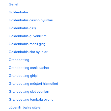
Genel
Goldenbahis
Goldenbahis casino oyunları
Goldenbahis giriş
Goldenbahis güvenilir mi
Goldenbahis mobil giriş
Goldenbahis slot oyunları
Grandbetting
Grandbetting canlı casino
Grandbetting girişi
Grandbetting müşteri hizmetleri
Grandbetting slot oyunları
Grandbetting tombala oyunu
güvenilir bahis siteleri