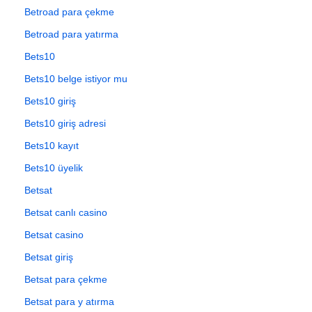
Betroad para çekme
Betroad para yatırma
Bets10
Bets10 belge istiyor mu
Bets10 giriş
Bets10 giriş adresi
Bets10 kayıt
Bets10 üyelik
Betsat
Betsat canlı casino
Betsat casino
Betsat giriş
Betsat para çekme
Betsat para y atırma