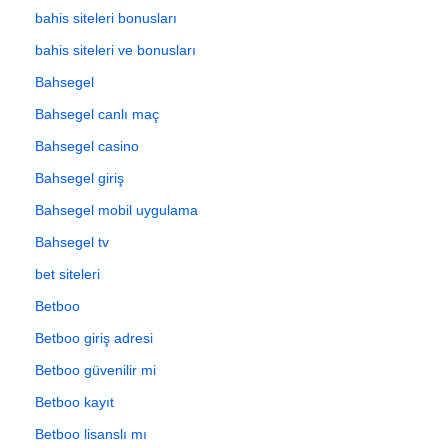
bahis siteleri bonusları
bahis siteleri ve bonusları
Bahsegel
Bahsegel canlı maç
Bahsegel casino
Bahsegel giriş
Bahsegel mobil uygulama
Bahsegel tv
bet siteleri
Betboo
Betboo giriş adresi
Betboo güvenilir mi
Betboo kayıt
Betboo lisanslı mı