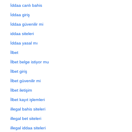
İddaa canlı bahis
İddaa giriş
İddaa güvenilir mi
iddaa siteleri
İddaa yasal mı
İlbet
İlbet belge istiyor mu
İlbet giriş
İlbet güvenilir mi
İlbet iletişim
İlbet kayıt işlemleri
illegal bahis siteleri
illegal bet siteleri
illegal iddaa siteleri