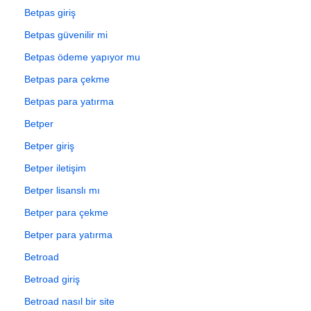
Betpas giriş
Betpas güvenilir mi
Betpas ödeme yapıyor mu
Betpas para çekme
Betpas para yatırma
Betper
Betper giriş
Betper iletişim
Betper lisanslı mı
Betper para çekme
Betper para yatırma
Betroad
Betroad giriş
Betroad nasıl bir site