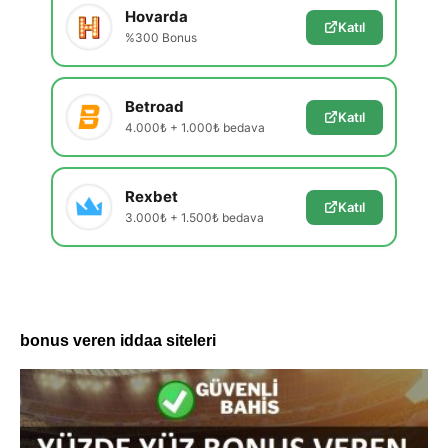
Hovarda
Katıl
%300 Bonus
Betroad
Katıl
4.000₺ + 1.000₺ bedava
Rexbet
Katıl
3.000₺ + 1.500₺ bedava
bonus veren iddaa siteleri