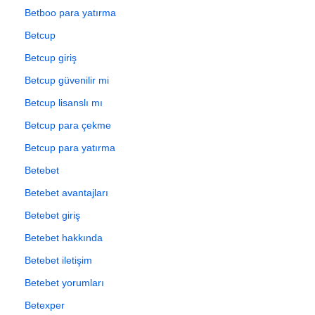
Betboo para yatırma
Betcup
Betcup giriş
Betcup güvenilir mi
Betcup lisanslı mı
Betcup para çekme
Betcup para yatırma
Betebet
Betebet avantajları
Betebet giriş
Betebet hakkında
Betebet iletişim
Betebet yorumları
Betexper