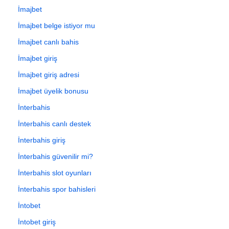
İmajbet
İmajbet belge istiyor mu
İmajbet canlı bahis
İmajbet giriş
İmajbet giriş adresi
İmajbet üyelik bonusu
İnterbahis
İnterbahis canlı destek
İnterbahis giriş
İnterbahis güvenilir mi?
İnterbahis slot oyunları
İnterbahis spor bahisleri
İntobet
İntobet giriş