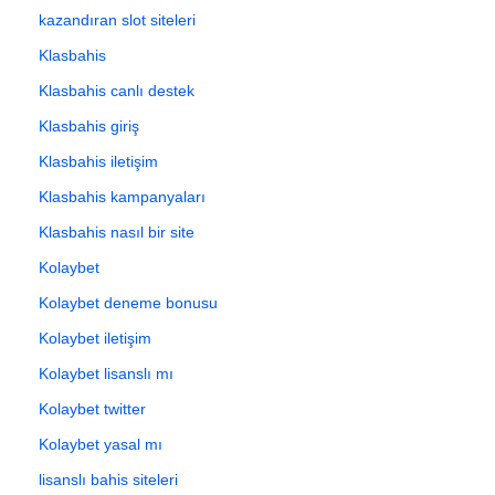
kazandıran slot siteleri
Klasbahis
Klasbahis canlı destek
Klasbahis giriş
Klasbahis iletişim
Klasbahis kampanyaları
Klasbahis nasıl bir site
Kolaybet
Kolaybet deneme bonusu
Kolaybet iletişim
Kolaybet lisanslı mı
Kolaybet twitter
Kolaybet yasal mı
lisanslı bahis siteleri