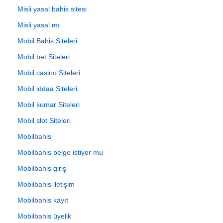
Misli yasal bahis sitesi
Misli yasal mı
Mobil Bahis Siteleri
Mobil bet Siteleri
Mobil casino Siteleri
Mobil iddaa Siteleri
Mobil kumar Siteleri
Mobil slot Siteleri
Mobilbahis
Mobilbahis belge istiyor mu
Mobilbahis giriş
Mobilbahis iletişim
Mobilbahis kayıt
Mobilbahis üyelik