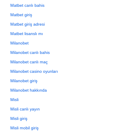
Matbet canlı bahis
Matbet giriş
Matbet giriş adresi
Matbet lisanslı mı
Milanobet
Milanobet canlı bahis
Milanobet canlı maç
Milanobet casino oyunları
Milanobet giriş
Milanobet hakkında
Misli
Misli canlı yayın
Misli giriş
Misli mobil giriş