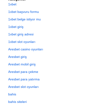
1xbet
1xbet başvuru formu
1xbet belge istiyor mu
1xbet giriş
1xbet giriş adresi
1xbet slot oyunları
Aresbet casino oyunları
Aresbet giriş
Aresbet mobil giriş
Aresbet para çekme
Aresbet para yatırma
Aresbet slot oyunları
bahis
bahis siteleri