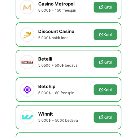
Casino Metropol
Katıl
8.000₺ + 150 freespin
Discount Casino
Katıl
5.000₺ nakit iade
Betelli
Katıl
5.050₺ + 500₺ bedava
Betchip
Katıl
6.000₺ + 80 freespin
Winnit
Katıl
5.000₺ + 500₺ bedava