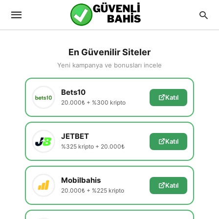
En Güvenilir Siteler
Yeni kampanya ve bonusları incele
Bets10
Katıl
20.000₺ + %300 kripto
JETBET
Katıl
%325 kripto + 20.000₺
Mobilbahis
Katıl
20.000₺ + %225 kripto