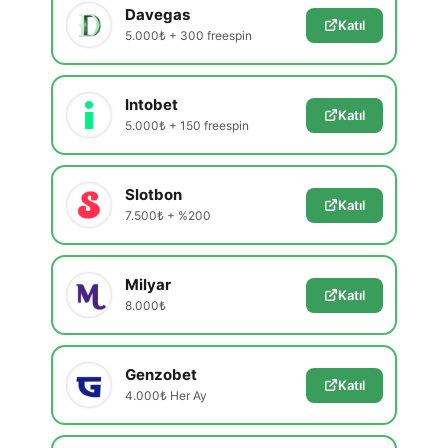
Davegas
Katıl
5.000₺ + 300 freespin
Intobet
Katıl
5.000₺ + 150 freespin
Slotbon
Katıl
7.500₺ + %200
Milyar
Katıl
8.000₺
Genzobet
Katıl
4.000₺ Her Ay