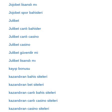
Jojobet lisanslı mı
Jojobet spor bahisleri
Julibet
Julibet canlı bahisler
Julibet canlı casino
Julibet casino
Julibet güvenilir mi
Julibet lisanslı mı
kayıp bonusu
kazandıran bahis siteleri
kazandıran bet siteleri
kazandıran canlı bahis siteleri
kazandıran canlı casino siteleri
kazandıran casino siteleri