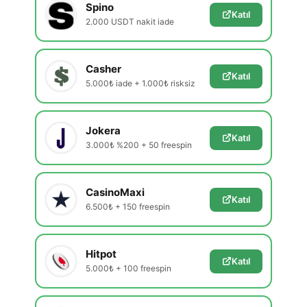
Spino
Katıl
2.000 USDT nakit iade
Casher
Katıl
5.000₺ iade + 1.000₺ risksiz
Jokera
Katıl
3.000₺ %200 + 50 freespin
CasinoMaxi
Katıl
6.500₺ + 150 freespin
Hitpot
Katıl
5.000₺ + 100 freespin