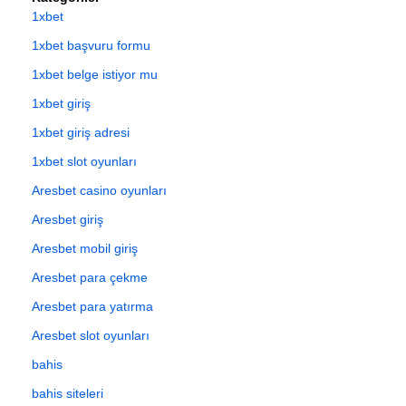
1xbet
1xbet başvuru formu
1xbet belge istiyor mu
1xbet giriş
1xbet giriş adresi
1xbet slot oyunları
Aresbet casino oyunları
Aresbet giriş
Aresbet mobil giriş
Aresbet para çekme
Aresbet para yatırma
Aresbet slot oyunları
bahis
bahis siteleri