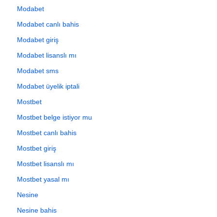
Modabet
Modabet canlı bahis
Modabet giriş
Modabet lisanslı mı
Modabet sms
Modabet üyelik iptali
Mostbet
Mostbet belge istiyor mu
Mostbet canlı bahis
Mostbet giriş
Mostbet lisanslı mı
Mostbet yasal mı
Nesine
Nesine bahis