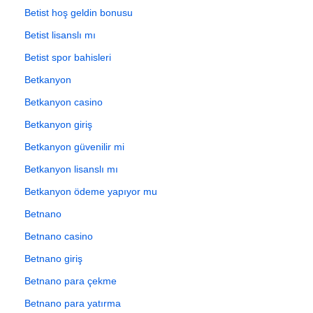
Betist hoş geldin bonusu
Betist lisanslı mı
Betist spor bahisleri
Betkanyon
Betkanyon casino
Betkanyon giriş
Betkanyon güvenilir mi
Betkanyon lisanslı mı
Betkanyon ödeme yapıyor mu
Betnano
Betnano casino
Betnano giriş
Betnano para çekme
Betnano para yatırma