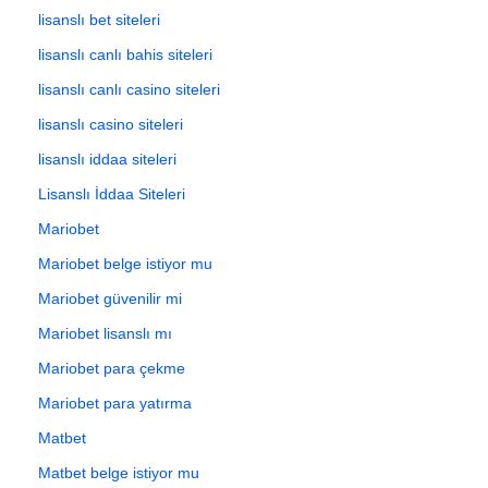
lisanslı bet siteleri
lisanslı canlı bahis siteleri
lisanslı canlı casino siteleri
lisanslı casino siteleri
lisanslı iddaa siteleri
Lisanslı İddaa Siteleri
Mariobet
Mariobet belge istiyor mu
Mariobet güvenilir mi
Mariobet lisanslı mı
Mariobet para çekme
Mariobet para yatırma
Matbet
Matbet belge istiyor mu