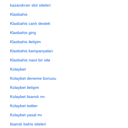
kazandıran slot siteleri
Klasbahis
Klasbahis canlı destek
Klasbahis giriş
Klasbahis iletişim
Klasbahis kampanyaları
Klasbahis nasıl bir site
Kolaybet
Kolaybet deneme bonusu
Kolaybet iletişim
Kolaybet lisanslı mı
Kolaybet twitter
Kolaybet yasal mı
lisanslı bahis siteleri