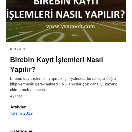
BIREBIN
Birebin Kayıt İşlemleri Nasıl
Yapılır?
Birebin kayıt işlemleri yapmak için yalnızca bu süreçte doğru
bilgi vermeniz gerekmektedir. Kullanıcılar çok daha iyi kazanç
elde etmek amacıyla…
4 yıl ago
Arşivler
Kasım 2022
Kategoriler