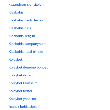
kazandıran slot siteleri
Klasbahis
Klasbahis canlı destek
Klasbahis giriş
Klasbahis iletişim
Klasbahis kampanyaları
Klasbahis nasıl bir site
Kolaybet
Kolaybet deneme bonusu
Kolaybet iletişim
Kolaybet lisanslı mı
Kolaybet twitter
Kolaybet yasal mı
lisanslı bahis siteleri