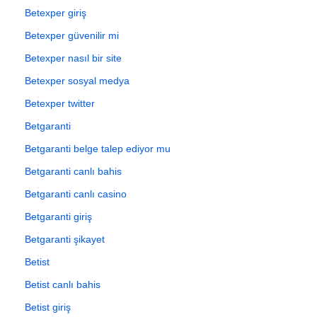
Betexper giriş
Betexper güvenilir mi
Betexper nasıl bir site
Betexper sosyal medya
Betexper twitter
Betgaranti
Betgaranti belge talep ediyor mu
Betgaranti canlı bahis
Betgaranti canlı casino
Betgaranti giriş
Betgaranti şikayet
Betist
Betist canlı bahis
Betist giriş