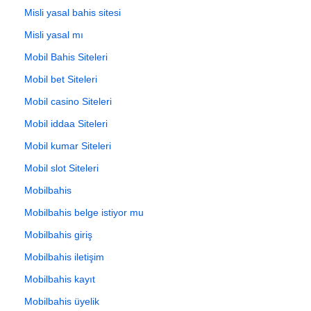
Misli yasal bahis sitesi
Misli yasal mı
Mobil Bahis Siteleri
Mobil bet Siteleri
Mobil casino Siteleri
Mobil iddaa Siteleri
Mobil kumar Siteleri
Mobil slot Siteleri
Mobilbahis
Mobilbahis belge istiyor mu
Mobilbahis giriş
Mobilbahis iletişim
Mobilbahis kayıt
Mobilbahis üyelik