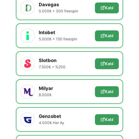
Davegas
Katıl
5.000₺ + 300 freespin
Intobet
Katıl
5.000₺ + 150 freespin
Slotbon
Katıl
7.500₺ + %200
Milyar
Katıl
8.000₺
Genzobet
Katıl
4.000₺ Her Ay