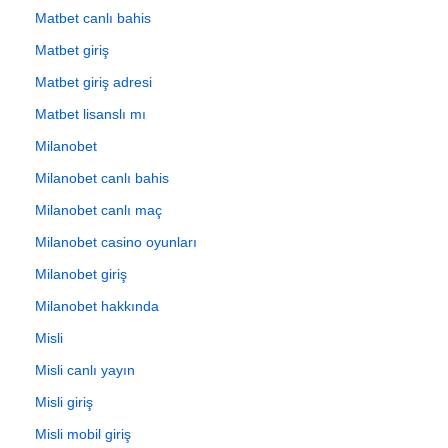
Matbet canlı bahis
Matbet giriş
Matbet giriş adresi
Matbet lisanslı mı
Milanobet
Milanobet canlı bahis
Milanobet canlı maç
Milanobet casino oyunları
Milanobet giriş
Milanobet hakkında
Misli
Misli canlı yayın
Misli giriş
Misli mobil giriş