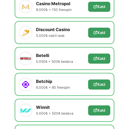
Casino Metropol
Katıl
8.000₺ + 150 freespin
Discount Casino
Katıl
5.000₺ nakit iade
Betelli
Katıl
5.050₺ + 500₺ bedava
Betchip
Katıl
6.000₺ + 80 freespin
Winnit
Katıl
5.000₺ + 500₺ bedava