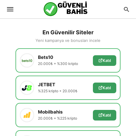
En Güvenilir Siteler
Yeni kampanya ve bonusları incele
Bets10
Katıl
20.000₺ + %300 kripto
JETBET
Katıl
%325 kripto + 20.000₺
Mobilbahis
Katıl
20.000₺ + %225 kripto