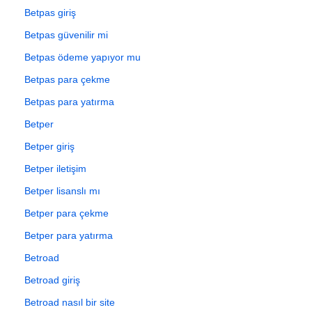
Betpas giriş
Betpas güvenilir mi
Betpas ödeme yapıyor mu
Betpas para çekme
Betpas para yatırma
Betper
Betper giriş
Betper iletişim
Betper lisanslı mı
Betper para çekme
Betper para yatırma
Betroad
Betroad giriş
Betroad nasıl bir site