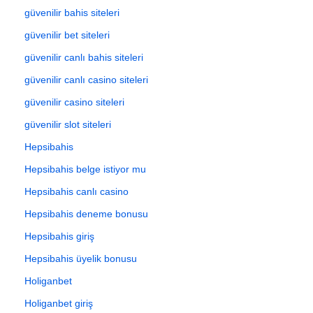
güvenilir bahis siteleri
güvenilir bet siteleri
güvenilir canlı bahis siteleri
güvenilir canlı casino siteleri
güvenilir casino siteleri
güvenilir slot siteleri
Hepsibahis
Hepsibahis belge istiyor mu
Hepsibahis canlı casino
Hepsibahis deneme bonusu
Hepsibahis giriş
Hepsibahis üyelik bonusu
Holiganbet
Holiganbet giriş