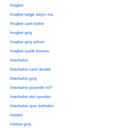
İmajbet
İmajbet belge istiyor mu
İmajbet canlı bahis
İmajbet giriş
İmajbet giriş adresi
İmajbet üyelik bonusu
İnterbahis
İnterbahis canlı destek
İnterbahis giriş
İnterbahis güvenilir mi?
İnterbahis slot oyunları
İnterbahis spor bahisleri
İntobet
İntobet giriş