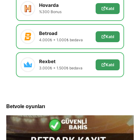
Hovarda
Katıl
%300 Bonus
Betroad
Katıl
4.000₺ + 1.000₺ bedava
Rexbet
Katıl
3.000₺ + 1.500₺ bedava
Betvole oyunları