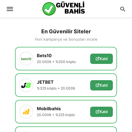
En Güvenilir Siteler
Yeni kampanya ve bonusları incele
Bets10
Katıl
20.000₺ + %300 kripto
JETBET
Katıl
%325 kripto + 20.000₺
Mobilbahis
Katıl
20.000₺ + %225 kripto