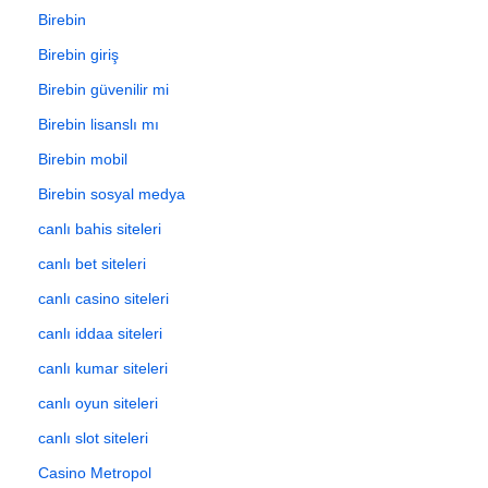
Birebin
Birebin giriş
Birebin güvenilir mi
Birebin lisanslı mı
Birebin mobil
Birebin sosyal medya
canlı bahis siteleri
canlı bet siteleri
canlı casino siteleri
canlı iddaa siteleri
canlı kumar siteleri
canlı oyun siteleri
canlı slot siteleri
Casino Metropol