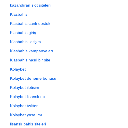
kazandıran slot siteleri
Klasbahis
Klasbahis canlı destek
Klasbahis giriş
Klasbahis iletişim
Klasbahis kampanyaları
Klasbahis nasıl bir site
Kolaybet
Kolaybet deneme bonusu
Kolaybet iletişim
Kolaybet lisanslı mı
Kolaybet twitter
Kolaybet yasal mı
lisanslı bahis siteleri