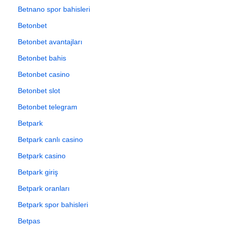
Betnano spor bahisleri
Betonbet
Betonbet avantajları
Betonbet bahis
Betonbet casino
Betonbet slot
Betonbet telegram
Betpark
Betpark canlı casino
Betpark casino
Betpark giriş
Betpark oranları
Betpark spor bahisleri
Betpas