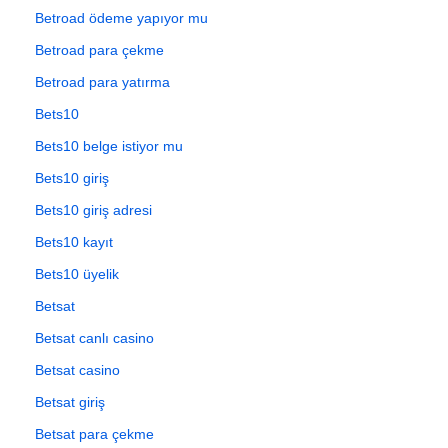
Betroad ödeme yapıyor mu
Betroad para çekme
Betroad para yatırma
Bets10
Bets10 belge istiyor mu
Bets10 giriş
Bets10 giriş adresi
Bets10 kayıt
Bets10 üyelik
Betsat
Betsat canlı casino
Betsat casino
Betsat giriş
Betsat para çekme