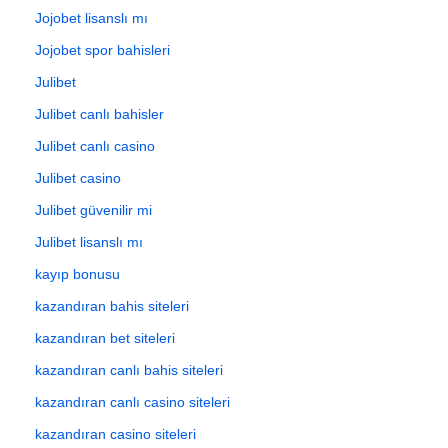
Jojobet lisanslı mı
Jojobet spor bahisleri
Julibet
Julibet canlı bahisler
Julibet canlı casino
Julibet casino
Julibet güvenilir mi
Julibet lisanslı mı
kayıp bonusu
kazandıran bahis siteleri
kazandıran bet siteleri
kazandıran canlı bahis siteleri
kazandıran canlı casino siteleri
kazandıran casino siteleri