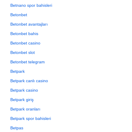
Betnano spor bahisleri
Betonbet
Betonbet avantajları
Betonbet bahis
Betonbet casino
Betonbet slot
Betonbet telegram
Betpark
Betpark canlı casino
Betpark casino
Betpark giriş
Betpark oranları
Betpark spor bahisleri
Betpas