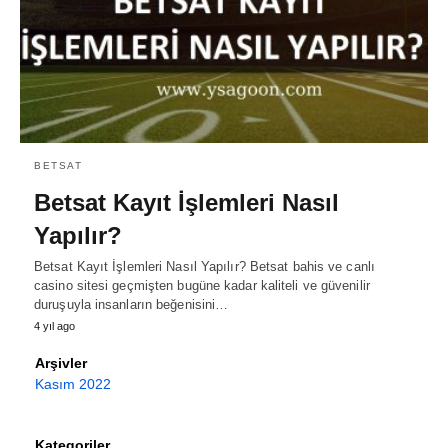
BETSAT
Betsat Kayıt İşlemleri Nasıl
Yapılır?
Betsat Kayıt İşlemleri Nasıl Yapılır? Betsat bahis ve canlı
casino sitesi geçmişten bugüne kadar kaliteli ve güvenilir
duruşuyla insanların beğenisini…
4 yıl ago
Arşivler
Kasım 2022
Kategoriler