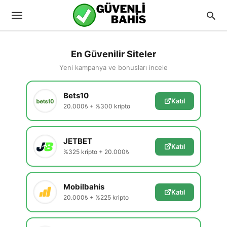
En Güvenilir Siteler
Yeni kampanya ve bonusları incele
Bets10
Katıl
20.000₺ + %300 kripto
JETBET
Katıl
%325 kripto + 20.000₺
Mobilbahis
Katıl
20.000₺ + %225 kripto