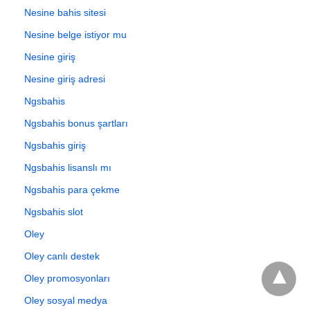
Nesine bahis sitesi
Nesine belge istiyor mu
Nesine giriş
Nesine giriş adresi
Ngsbahis
Ngsbahis bonus şartları
Ngsbahis giriş
Ngsbahis lisanslı mı
Ngsbahis para çekme
Ngsbahis slot
Oley
Oley canlı destek
Oley promosyonları
Oley sosyal medya