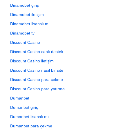
Dinamobet giriş
Dinamobet iletişim
Dinamobet lisanslı mı
Dinamobet tv
Discount Casino
Discount Casino canlı destek
Discount Casino iletişim
Discount Casino nasıl bir site
Discount Casino para çekme
Discount Casino para yatırma
Dumanbet
Dumanbet giriş
Dumanbet lisanslı mı
Dumanbet para çekme