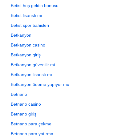
Betist hoş geldin bonusu
Betist lisanslı mı
Betist spor bahisleri
Betkanyon
Betkanyon casino
Betkanyon giriş
Betkanyon güvenilir mi
Betkanyon lisanslı mı
Betkanyon ödeme yapıyor mu
Betnano
Betnano casino
Betnano giriş
Betnano para çekme
Betnano para yatırma