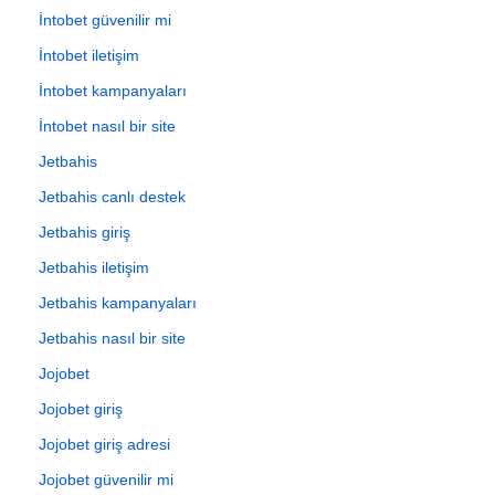
İntobet güvenilir mi
İntobet iletişim
İntobet kampanyaları
İntobet nasıl bir site
Jetbahis
Jetbahis canlı destek
Jetbahis giriş
Jetbahis iletişim
Jetbahis kampanyaları
Jetbahis nasıl bir site
Jojobet
Jojobet giriş
Jojobet giriş adresi
Jojobet güvenilir mi