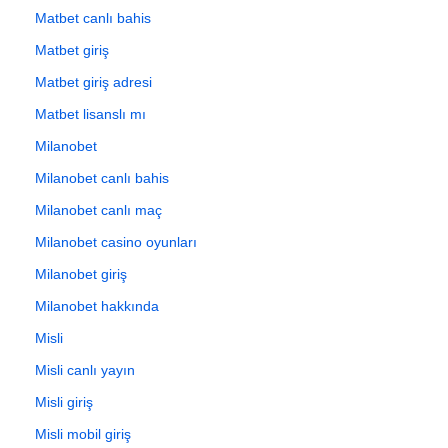
Matbet canlı bahis
Matbet giriş
Matbet giriş adresi
Matbet lisanslı mı
Milanobet
Milanobet canlı bahis
Milanobet canlı maç
Milanobet casino oyunları
Milanobet giriş
Milanobet hakkında
Misli
Misli canlı yayın
Misli giriş
Misli mobil giriş