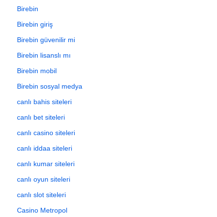
Birebin
Birebin giriş
Birebin güvenilir mi
Birebin lisanslı mı
Birebin mobil
Birebin sosyal medya
canlı bahis siteleri
canlı bet siteleri
canlı casino siteleri
canlı iddaa siteleri
canlı kumar siteleri
canlı oyun siteleri
canlı slot siteleri
Casino Metropol