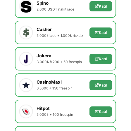
Spino
Katıl
2.000 USDT nakit iade
Casher
Katıl
5.000₺ iade + 1.000₺ risksiz
Jokera
Katıl
3.000₺ %200 + 50 freespin
CasinoMaxi
Katıl
6.500₺ + 150 freespin
Hitpot
Katıl
5.000₺ + 100 freespin