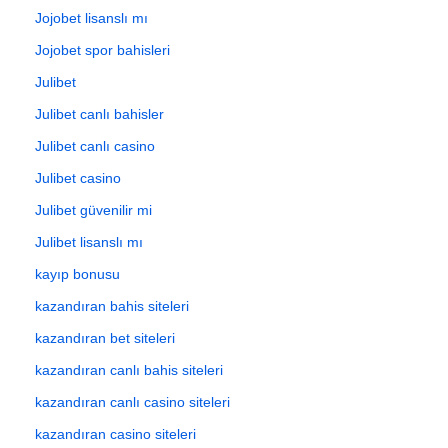
Jojobet lisanslı mı
Jojobet spor bahisleri
Julibet
Julibet canlı bahisler
Julibet canlı casino
Julibet casino
Julibet güvenilir mi
Julibet lisanslı mı
kayıp bonusu
kazandıran bahis siteleri
kazandıran bet siteleri
kazandıran canlı bahis siteleri
kazandıran canlı casino siteleri
kazandıran casino siteleri