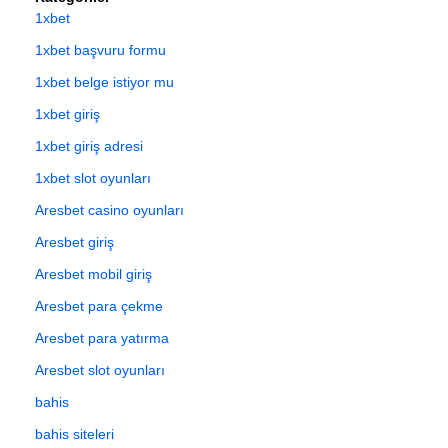
1xbet
1xbet başvuru formu
1xbet belge istiyor mu
1xbet giriş
1xbet giriş adresi
1xbet slot oyunları
Aresbet casino oyunları
Aresbet giriş
Aresbet mobil giriş
Aresbet para çekme
Aresbet para yatırma
Aresbet slot oyunları
bahis
bahis siteleri