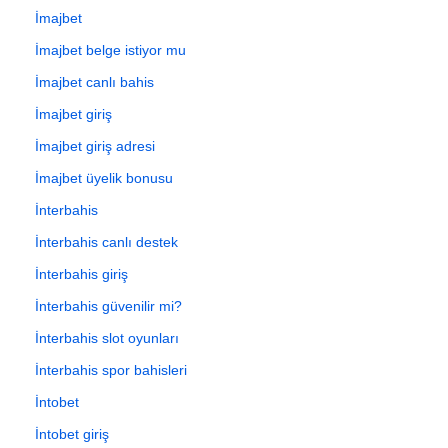
İmajbet
İmajbet belge istiyor mu
İmajbet canlı bahis
İmajbet giriş
İmajbet giriş adresi
İmajbet üyelik bonusu
İnterbahis
İnterbahis canlı destek
İnterbahis giriş
İnterbahis güvenilir mi?
İnterbahis slot oyunları
İnterbahis spor bahisleri
İntobet
İntobet giriş