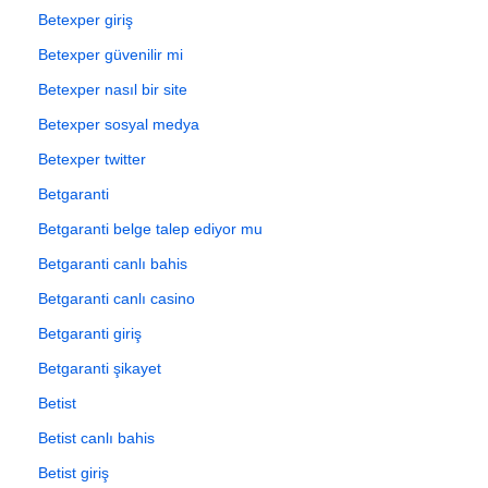
Betexper giriş
Betexper güvenilir mi
Betexper nasıl bir site
Betexper sosyal medya
Betexper twitter
Betgaranti
Betgaranti belge talep ediyor mu
Betgaranti canlı bahis
Betgaranti canlı casino
Betgaranti giriş
Betgaranti şikayet
Betist
Betist canlı bahis
Betist giriş