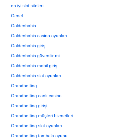
en iyi slot siteleri
Genel
Goldenbahis
Goldenbahis casino oyunları
Goldenbahis giriş
Goldenbahis güvenilir mi
Goldenbahis mobil giriş
Goldenbahis slot oyunları
Grandbetting
Grandbetting canlı casino
Grandbetting girişi
Grandbetting müşteri hizmetleri
Grandbetting slot oyunları
Grandbetting tombala oyunu