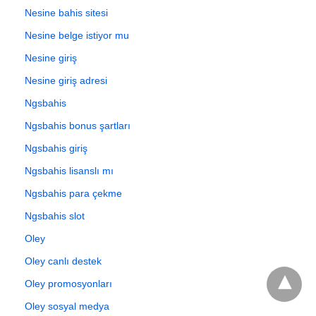
Nesine bahis sitesi
Nesine belge istiyor mu
Nesine giriş
Nesine giriş adresi
Ngsbahis
Ngsbahis bonus şartları
Ngsbahis giriş
Ngsbahis lisanslı mı
Ngsbahis para çekme
Ngsbahis slot
Oley
Oley canlı destek
Oley promosyonları
Oley sosyal medya