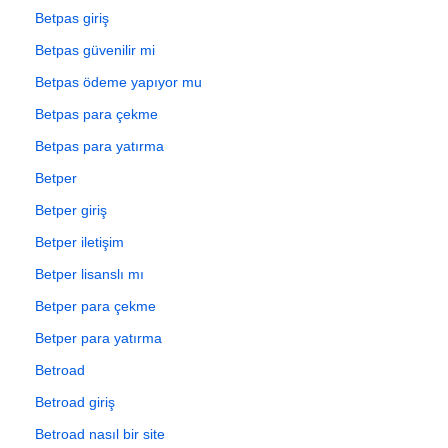
Betpas giriş
Betpas güvenilir mi
Betpas ödeme yapıyor mu
Betpas para çekme
Betpas para yatırma
Betper
Betper giriş
Betper iletişim
Betper lisanslı mı
Betper para çekme
Betper para yatırma
Betroad
Betroad giriş
Betroad nasıl bir site