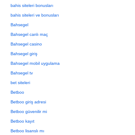
bahis siteleri bonusları
bahis siteleri ve bonusları
Bahsegel
Bahsegel canlı maç
Bahsegel casino
Bahsegel giriş
Bahsegel mobil uygulama
Bahsegel tv
bet siteleri
Betboo
Betboo giriş adresi
Betboo güvenilir mi
Betboo kayıt
Betboo lisanslı mı