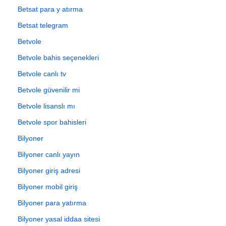
Betsat para y atırma
Betsat telegram
Betvole
Betvole bahis seçenekleri
Betvole canlı tv
Betvole güvenilir mi
Betvole lisanslı mı
Betvole spor bahisleri
Bilyoner
Bilyoner canlı yayın
Bilyoner giriş adresi
Bilyoner mobil giriş
Bilyoner para yatırma
Bilyoner yasal iddaa sitesi