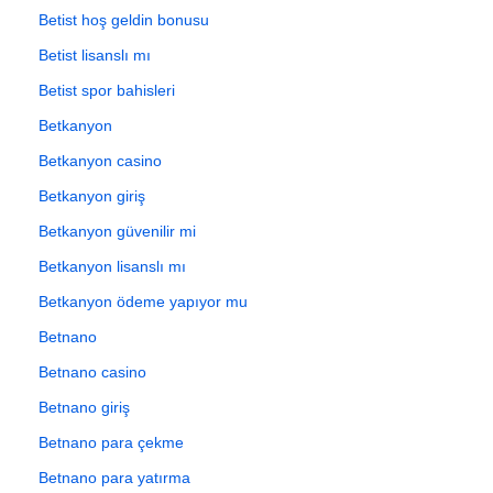
Betist hoş geldin bonusu
Betist lisanslı mı
Betist spor bahisleri
Betkanyon
Betkanyon casino
Betkanyon giriş
Betkanyon güvenilir mi
Betkanyon lisanslı mı
Betkanyon ödeme yapıyor mu
Betnano
Betnano casino
Betnano giriş
Betnano para çekme
Betnano para yatırma