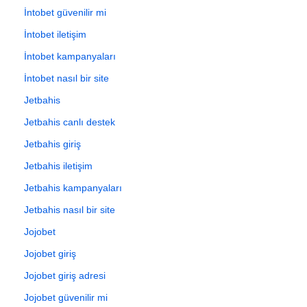
İntobet güvenilir mi
İntobet iletişim
İntobet kampanyaları
İntobet nasıl bir site
Jetbahis
Jetbahis canlı destek
Jetbahis giriş
Jetbahis iletişim
Jetbahis kampanyaları
Jetbahis nasıl bir site
Jojobet
Jojobet giriş
Jojobet giriş adresi
Jojobet güvenilir mi