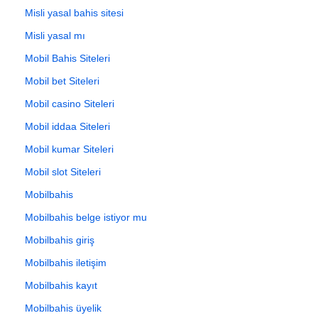
Misli yasal bahis sitesi
Misli yasal mı
Mobil Bahis Siteleri
Mobil bet Siteleri
Mobil casino Siteleri
Mobil iddaa Siteleri
Mobil kumar Siteleri
Mobil slot Siteleri
Mobilbahis
Mobilbahis belge istiyor mu
Mobilbahis giriş
Mobilbahis iletişim
Mobilbahis kayıt
Mobilbahis üyelik