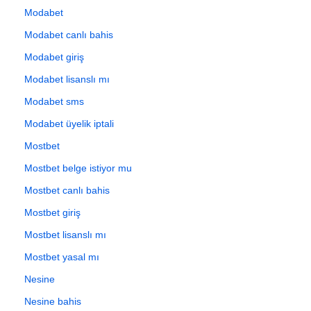
Modabet
Modabet canlı bahis
Modabet giriş
Modabet lisanslı mı
Modabet sms
Modabet üyelik iptali
Mostbet
Mostbet belge istiyor mu
Mostbet canlı bahis
Mostbet giriş
Mostbet lisanslı mı
Mostbet yasal mı
Nesine
Nesine bahis