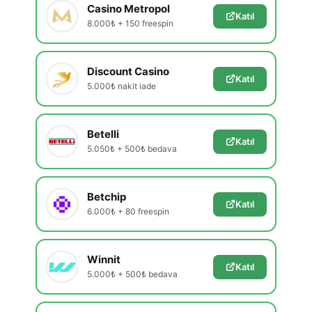
Casino Metropol
Katıl
8.000₺ + 150 freespin
Discount Casino
Katıl
5.000₺ nakit iade
Betelli
Katıl
5.050₺ + 500₺ bedava
Betchip
Katıl
6.000₺ + 80 freespin
Winnit
Katıl
5.000₺ + 500₺ bedava