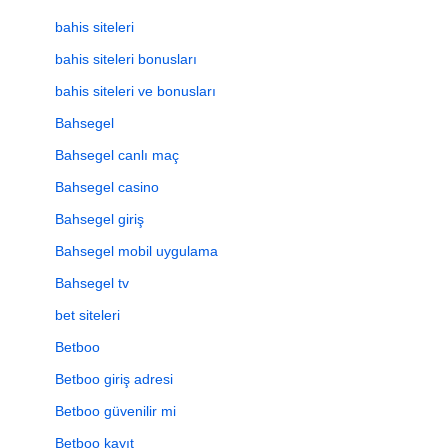
bahis siteleri
bahis siteleri bonusları
bahis siteleri ve bonusları
Bahsegel
Bahsegel canlı maç
Bahsegel casino
Bahsegel giriş
Bahsegel mobil uygulama
Bahsegel tv
bet siteleri
Betboo
Betboo giriş adresi
Betboo güvenilir mi
Betboo kayıt