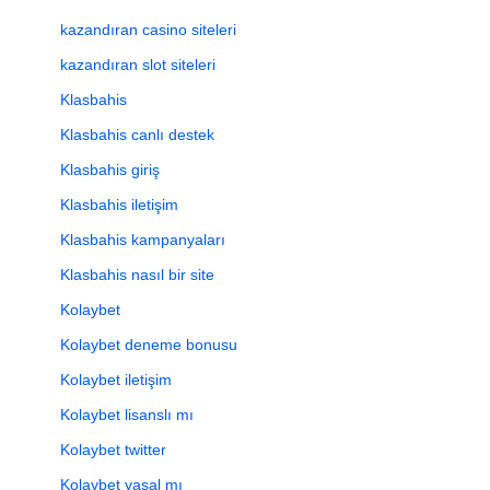
kazandıran casino siteleri
kazandıran slot siteleri
Klasbahis
Klasbahis canlı destek
Klasbahis giriş
Klasbahis iletişim
Klasbahis kampanyaları
Klasbahis nasıl bir site
Kolaybet
Kolaybet deneme bonusu
Kolaybet iletişim
Kolaybet lisanslı mı
Kolaybet twitter
Kolaybet yasal mı