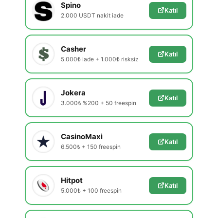
Spino
Katıl
2.000 USDT nakit iade
Casher
Katıl
5.000₺ iade + 1.000₺ risksiz
Jokera
Katıl
3.000₺ %200 + 50 freespin
CasinoMaxi
Katıl
6.500₺ + 150 freespin
Hitpot
Katıl
5.000₺ + 100 freespin