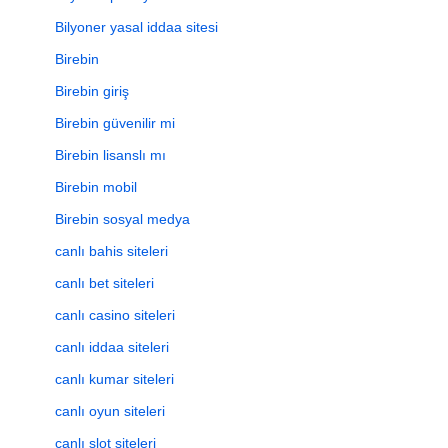
Bilyoner yasal iddaa sitesi
Birebin
Birebin giriş
Birebin güvenilir mi
Birebin lisanslı mı
Birebin mobil
Birebin sosyal medya
canlı bahis siteleri
canlı bet siteleri
canlı casino siteleri
canlı iddaa siteleri
canlı kumar siteleri
canlı oyun siteleri
canlı slot siteleri