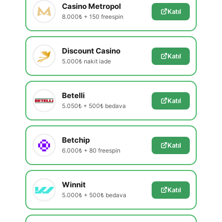
Casino Metropol
Katıl
8.000₺ + 150 freespin
Discount Casino
Katıl
5.000₺ nakit iade
Betelli
Katıl
5.050₺ + 500₺ bedava
Betchip
Katıl
6.000₺ + 80 freespin
Winnit
Katıl
5.000₺ + 500₺ bedava