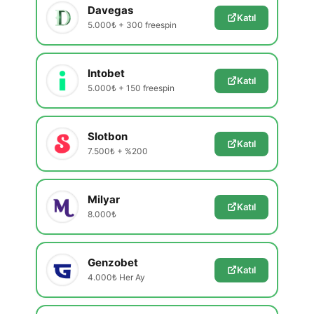
Davegas
Katıl
5.000₺ + 300 freespin
Intobet
Katıl
5.000₺ + 150 freespin
Slotbon
Katıl
7.500₺ + %200
Milyar
Katıl
8.000₺
Genzobet
Katıl
4.000₺ Her Ay