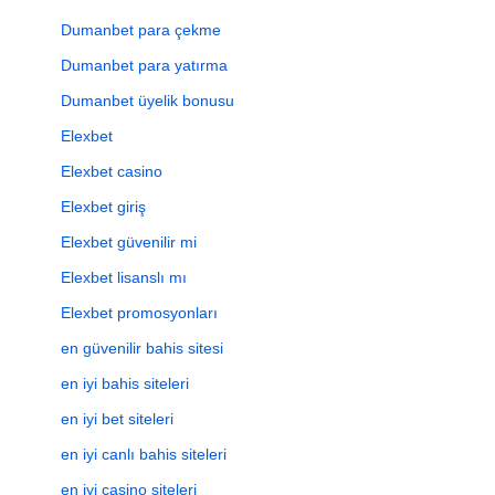
Dumanbet para çekme
Dumanbet para yatırma
Dumanbet üyelik bonusu
Elexbet
Elexbet casino
Elexbet giriş
Elexbet güvenilir mi
Elexbet lisanslı mı
Elexbet promosyonları
en güvenilir bahis sitesi
en iyi bahis siteleri
en iyi bet siteleri
en iyi canlı bahis siteleri
en iyi casino siteleri