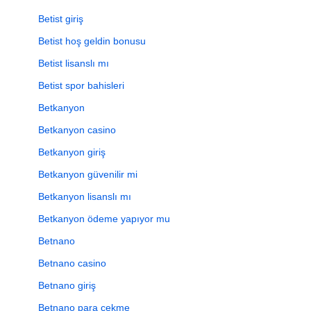
Betist giriş
Betist hoş geldin bonusu
Betist lisanslı mı
Betist spor bahisleri
Betkanyon
Betkanyon casino
Betkanyon giriş
Betkanyon güvenilir mi
Betkanyon lisanslı mı
Betkanyon ödeme yapıyor mu
Betnano
Betnano casino
Betnano giriş
Betnano para çekme