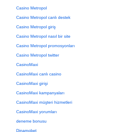
Casino Metropol
Casino Metropol canlı destek
Casino Metropol giriş
Casino Metropol nasıl bir site
Casino Metropol promosyonları
Casino Metropol twitter
CasinoMaxi
CasinoMaxi canlı casino
CasinoMaxi girişi
CasinoMaxi kampanyaları
CasinoMaxi müşteri hizmetleri
CasinoMaxi yorumları
deneme bonusu
Dinamobet