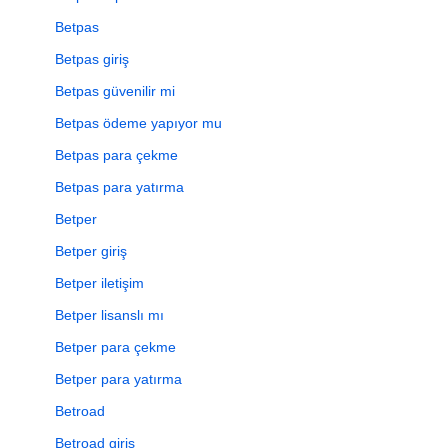
Betpas
Betpas giriş
Betpas güvenilir mi
Betpas ödeme yapıyor mu
Betpas para çekme
Betpas para yatırma
Betper
Betper giriş
Betper iletişim
Betper lisanslı mı
Betper para çekme
Betper para yatırma
Betroad
Betroad giriş