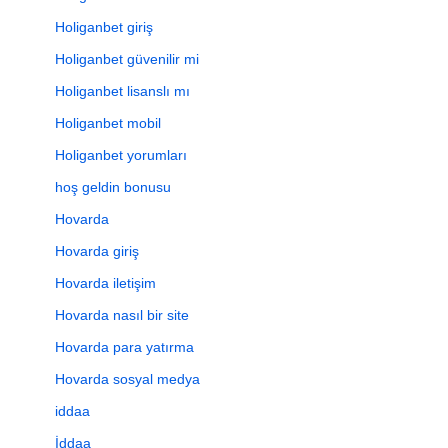
Holiganbet giriş
Holiganbet güvenilir mi
Holiganbet lisanslı mı
Holiganbet mobil
Holiganbet yorumları
hoş geldin bonusu
Hovarda
Hovarda giriş
Hovarda iletişim
Hovarda nasıl bir site
Hovarda para yatırma
Hovarda sosyal medya
iddaa
İddaa