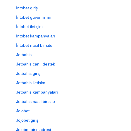
İntobet giriş
İntobet güvenilir mi
İntobet iletişim
İntobet kampanyaları
İntobet nasıl bir site
Jetbahis
Jetbahis canlı destek
Jetbahis giriş
Jetbahis iletişim
Jetbahis kampanyaları
Jetbahis nasıl bir site
Jojobet
Jojobet giriş
Jojobet giriş adresi