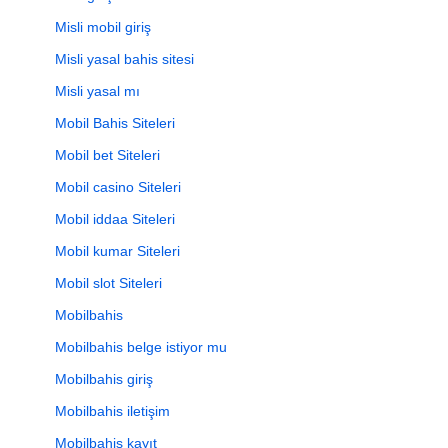
Misli mobil giriş
Misli yasal bahis sitesi
Misli yasal mı
Mobil Bahis Siteleri
Mobil bet Siteleri
Mobil casino Siteleri
Mobil iddaa Siteleri
Mobil kumar Siteleri
Mobil slot Siteleri
Mobilbahis
Mobilbahis belge istiyor mu
Mobilbahis giriş
Mobilbahis iletişim
Mobilbahis kayıt