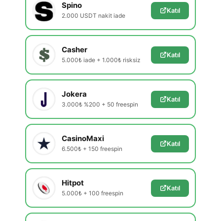
Spino
Katıl
2.000 USDT nakit iade
Casher
Katıl
5.000₺ iade + 1.000₺ risksiz
Jokera
Katıl
3.000₺ %200 + 50 freespin
CasinoMaxi
Katıl
6.500₺ + 150 freespin
Hitpot
Katıl
5.000₺ + 100 freespin