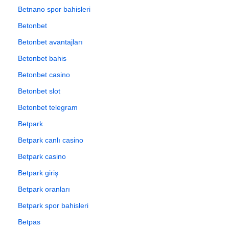
Betnano spor bahisleri
Betonbet
Betonbet avantajları
Betonbet bahis
Betonbet casino
Betonbet slot
Betonbet telegram
Betpark
Betpark canlı casino
Betpark casino
Betpark giriş
Betpark oranları
Betpark spor bahisleri
Betpas