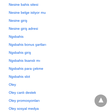
Nesine bahis sitesi
Nesine belge istiyor mu
Nesine giriş
Nesine giriş adresi
Ngsbahis
Ngsbahis bonus şartları
Ngsbahis giriş
Ngsbahis lisanslı mı
Ngsbahis para çekme
Ngsbahis slot
Oley
Oley canlı destek
Oley promosyonları
Oley sosyal medya