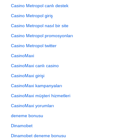
Casino Metropol canlı destek
Casino Metropol giriş
Casino Metropol nasıl bir site
Casino Metropol promosyonları
Casino Metropol twitter
CasinoMaxi
CasinoMaxi canlı casino
CasinoMaxi girişi
CasinoMaxi kampanyaları
CasinoMaxi müşteri hizmetleri
CasinoMaxi yorumları
deneme bonusu
Dinamobet
Dinamobet deneme bonusu