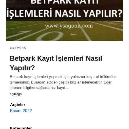
BETPARK
Betpark Kayıt İşlemleri Nasıl
Yapılır?
Betpark kayıt işlemleri yapmak için yalnızca kayıt ol bölümüne
girmelisiniz. Buradan sizden çeşitli bilgiler istenecektir. Eğer
istenen bilgileri sağlarsanız kayıt…
4 yıl ago
Arşivler
Kasım 2022
Kategoriler