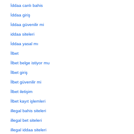
İddaa canlı bahis
İddaa giriş
İddaa güvenilir mi
iddaa siteleri
İddaa yasal mı
İlbet
İlbet belge istiyor mu
İlbet giriş
İlbet güvenilir mi
İlbet iletişim
İlbet kayıt işlemleri
illegal bahis siteleri
illegal bet siteleri
illegal iddaa siteleri