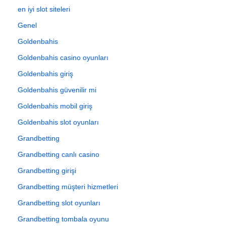
en iyi slot siteleri
Genel
Goldenbahis
Goldenbahis casino oyunları
Goldenbahis giriş
Goldenbahis güvenilir mi
Goldenbahis mobil giriş
Goldenbahis slot oyunları
Grandbetting
Grandbetting canlı casino
Grandbetting girişi
Grandbetting müşteri hizmetleri
Grandbetting slot oyunları
Grandbetting tombala oyunu