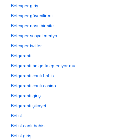
Betexper giriş
Betexper güvenilir mi
Betexper nasıl bir site
Betexper sosyal medya
Betexper twitter
Betgaranti
Betgaranti belge talep ediyor mu
Betgaranti canlı bahis
Betgaranti canlı casino
Betgaranti giriş
Betgaranti şikayet
Betist
Betist canlı bahis
Betist giriş