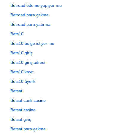
Betroad ödeme yapıyor mu
Betroad para çekme
Betroad para yatırma
Bets10
Bets10 belge istiyor mu
Bets10 giriş
Bets10 giriş adresi
Bets10 kayıt
Bets10 üyelik
Betsat
Betsat canlı casino
Betsat casino
Betsat giriş
Betsat para çekme