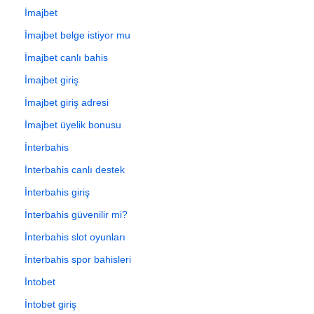
İmajbet
İmajbet belge istiyor mu
İmajbet canlı bahis
İmajbet giriş
İmajbet giriş adresi
İmajbet üyelik bonusu
İnterbahis
İnterbahis canlı destek
İnterbahis giriş
İnterbahis güvenilir mi?
İnterbahis slot oyunları
İnterbahis spor bahisleri
İntobet
İntobet giriş