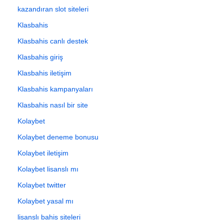
kazandıran slot siteleri
Klasbahis
Klasbahis canlı destek
Klasbahis giriş
Klasbahis iletişim
Klasbahis kampanyaları
Klasbahis nasıl bir site
Kolaybet
Kolaybet deneme bonusu
Kolaybet iletişim
Kolaybet lisanslı mı
Kolaybet twitter
Kolaybet yasal mı
lisanslı bahis siteleri