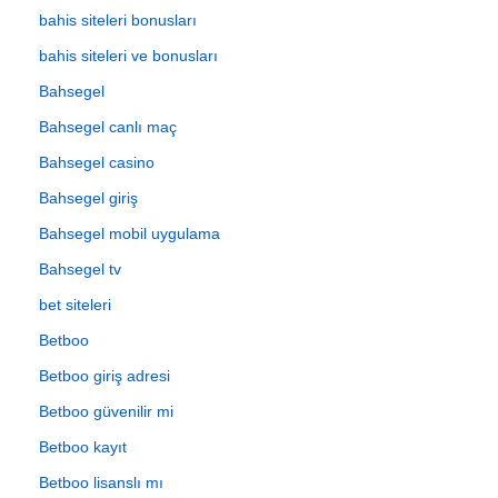
bahis siteleri bonusları
bahis siteleri ve bonusları
Bahsegel
Bahsegel canlı maç
Bahsegel casino
Bahsegel giriş
Bahsegel mobil uygulama
Bahsegel tv
bet siteleri
Betboo
Betboo giriş adresi
Betboo güvenilir mi
Betboo kayıt
Betboo lisanslı mı