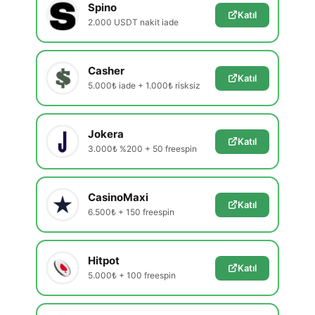
Spino
Katıl
2.000 USDT nakit iade
Casher
Katıl
5.000₺ iade + 1.000₺ risksiz
Jokera
Katıl
3.000₺ %200 + 50 freespin
CasinoMaxi
Katıl
6.500₺ + 150 freespin
Hitpot
Katıl
5.000₺ + 100 freespin