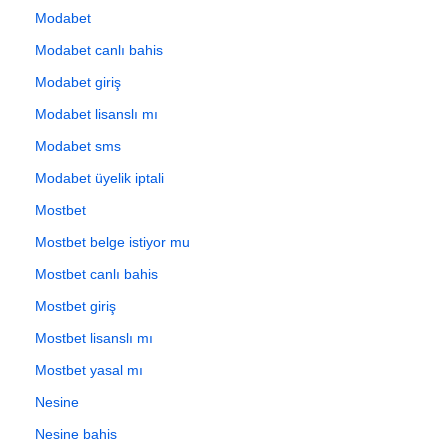
Modabet
Modabet canlı bahis
Modabet giriş
Modabet lisanslı mı
Modabet sms
Modabet üyelik iptali
Mostbet
Mostbet belge istiyor mu
Mostbet canlı bahis
Mostbet giriş
Mostbet lisanslı mı
Mostbet yasal mı
Nesine
Nesine bahis