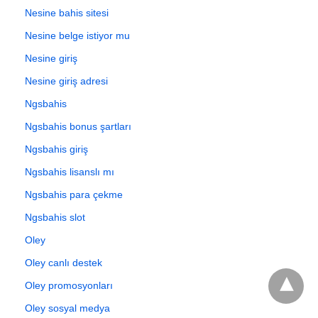
Nesine bahis sitesi
Nesine belge istiyor mu
Nesine giriş
Nesine giriş adresi
Ngsbahis
Ngsbahis bonus şartları
Ngsbahis giriş
Ngsbahis lisanslı mı
Ngsbahis para çekme
Ngsbahis slot
Oley
Oley canlı destek
Oley promosyonları
Oley sosyal medya