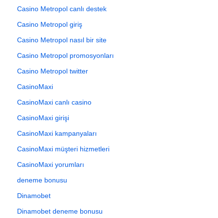
Casino Metropol canlı destek
Casino Metropol giriş
Casino Metropol nasıl bir site
Casino Metropol promosyonları
Casino Metropol twitter
CasinoMaxi
CasinoMaxi canlı casino
CasinoMaxi girişi
CasinoMaxi kampanyaları
CasinoMaxi müşteri hizmetleri
CasinoMaxi yorumları
deneme bonusu
Dinamobet
Dinamobet deneme bonusu