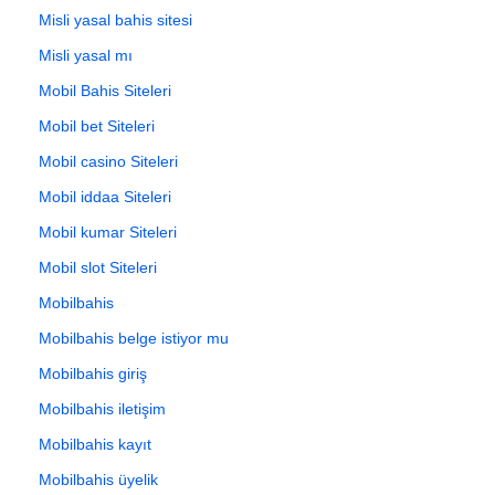
Misli yasal bahis sitesi
Misli yasal mı
Mobil Bahis Siteleri
Mobil bet Siteleri
Mobil casino Siteleri
Mobil iddaa Siteleri
Mobil kumar Siteleri
Mobil slot Siteleri
Mobilbahis
Mobilbahis belge istiyor mu
Mobilbahis giriş
Mobilbahis iletişim
Mobilbahis kayıt
Mobilbahis üyelik