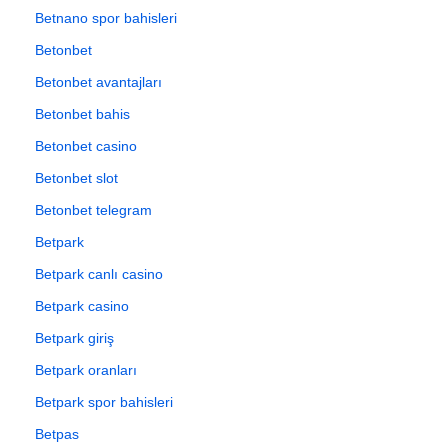
Betnano spor bahisleri
Betonbet
Betonbet avantajları
Betonbet bahis
Betonbet casino
Betonbet slot
Betonbet telegram
Betpark
Betpark canlı casino
Betpark casino
Betpark giriş
Betpark oranları
Betpark spor bahisleri
Betpas