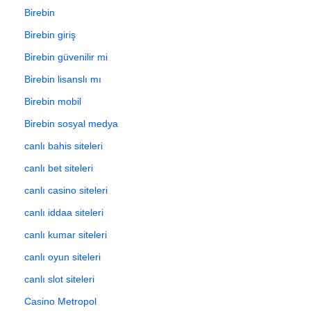
Birebin
Birebin giriş
Birebin güvenilir mi
Birebin lisanslı mı
Birebin mobil
Birebin sosyal medya
canlı bahis siteleri
canlı bet siteleri
canlı casino siteleri
canlı iddaa siteleri
canlı kumar siteleri
canlı oyun siteleri
canlı slot siteleri
Casino Metropol