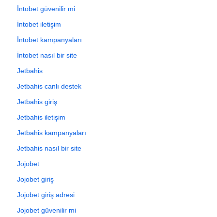
İntobet güvenilir mi
İntobet iletişim
İntobet kampanyaları
İntobet nasıl bir site
Jetbahis
Jetbahis canlı destek
Jetbahis giriş
Jetbahis iletişim
Jetbahis kampanyaları
Jetbahis nasıl bir site
Jojobet
Jojobet giriş
Jojobet giriş adresi
Jojobet güvenilir mi