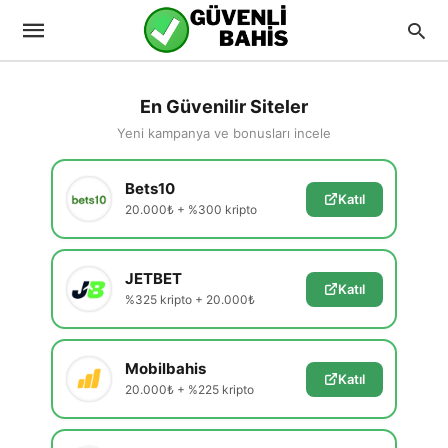
En Güvenilir Siteler
Yeni kampanya ve bonusları incele
Bets10
Katıl
20.000₺ + %300 kripto
JETBET
Katıl
%325 kripto + 20.000₺
Mobilbahis
Katıl
20.000₺ + %225 kripto