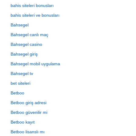
bahis siteleri bonusları
bahis siteleri ve bonusları
Bahsegel
Bahsegel canlı maç
Bahsegel casino
Bahsegel giriş
Bahsegel mobil uygulama
Bahsegel tv
bet siteleri
Betboo
Betboo giriş adresi
Betboo güvenilir mi
Betboo kayıt
Betboo lisanslı mı