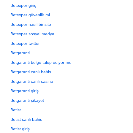
Betexper giriş
Betexper güvenilir mi
Betexper nasıl bir site
Betexper sosyal medya
Betexper twitter
Betgaranti
Betgaranti belge talep ediyor mu
Betgaranti canlı bahis
Betgaranti canlı casino
Betgaranti giriş
Betgaranti şikayet
Betist
Betist canlı bahis
Betist giriş