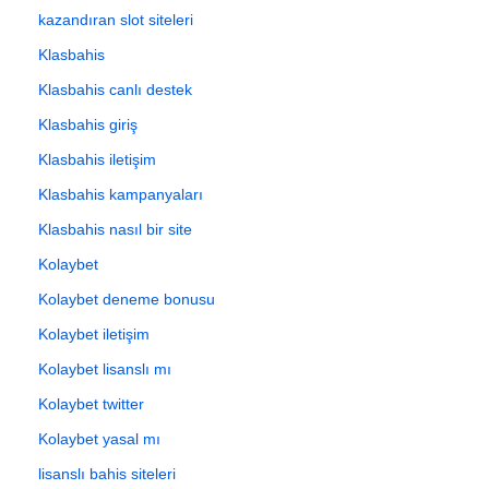
kazandıran slot siteleri
Klasbahis
Klasbahis canlı destek
Klasbahis giriş
Klasbahis iletişim
Klasbahis kampanyaları
Klasbahis nasıl bir site
Kolaybet
Kolaybet deneme bonusu
Kolaybet iletişim
Kolaybet lisanslı mı
Kolaybet twitter
Kolaybet yasal mı
lisanslı bahis siteleri