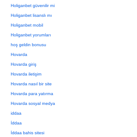
Holiganbet güvenilir mi
Holiganbet lisanslı mı
Holiganbet mobil
Holiganbet yorumları
hoş geldin bonusu
Hovarda
Hovarda giriş
Hovarda iletişim
Hovarda nasıl bir site
Hovarda para yatırma
Hovarda sosyal medya
iddaa
İddaa
İddaa bahis sitesi