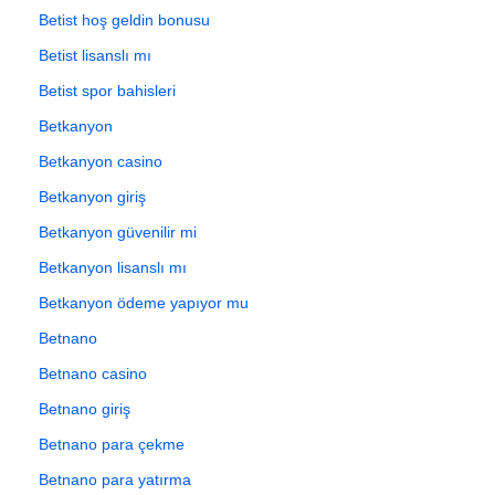
Betist hoş geldin bonusu
Betist lisanslı mı
Betist spor bahisleri
Betkanyon
Betkanyon casino
Betkanyon giriş
Betkanyon güvenilir mi
Betkanyon lisanslı mı
Betkanyon ödeme yapıyor mu
Betnano
Betnano casino
Betnano giriş
Betnano para çekme
Betnano para yatırma