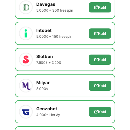
Davegas
Katıl
5.000₺ + 300 freespin
Intobet
Katıl
5.000₺ + 150 freespin
Slotbon
Katıl
7.500₺ + %200
Milyar
Katıl
8.000₺
Genzobet
Katıl
4.000₺ Her Ay