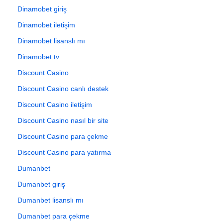
Dinamobet giriş
Dinamobet iletişim
Dinamobet lisanslı mı
Dinamobet tv
Discount Casino
Discount Casino canlı destek
Discount Casino iletişim
Discount Casino nasıl bir site
Discount Casino para çekme
Discount Casino para yatırma
Dumanbet
Dumanbet giriş
Dumanbet lisanslı mı
Dumanbet para çekme