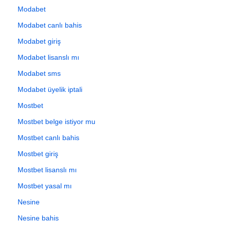
Modabet
Modabet canlı bahis
Modabet giriş
Modabet lisanslı mı
Modabet sms
Modabet üyelik iptali
Mostbet
Mostbet belge istiyor mu
Mostbet canlı bahis
Mostbet giriş
Mostbet lisanslı mı
Mostbet yasal mı
Nesine
Nesine bahis