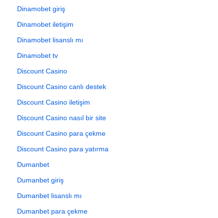
Dinamobet giriş
Dinamobet iletişim
Dinamobet lisanslı mı
Dinamobet tv
Discount Casino
Discount Casino canlı destek
Discount Casino iletişim
Discount Casino nasıl bir site
Discount Casino para çekme
Discount Casino para yatırma
Dumanbet
Dumanbet giriş
Dumanbet lisanslı mı
Dumanbet para çekme