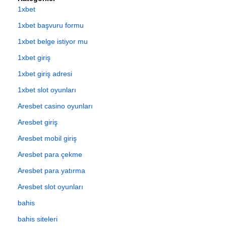
1xbet
1xbet başvuru formu
1xbet belge istiyor mu
1xbet giriş
1xbet giriş adresi
1xbet slot oyunları
Aresbet casino oyunları
Aresbet giriş
Aresbet mobil giriş
Aresbet para çekme
Aresbet para yatırma
Aresbet slot oyunları
bahis
bahis siteleri