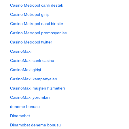
Casino Metropol canlı destek
Casino Metropol giriş
Casino Metropol nasıl bir site
Casino Metropol promosyonları
Casino Metropol twitter
CasinoMaxi
CasinoMaxi canlı casino
CasinoMaxi girişi
CasinoMaxi kampanyaları
CasinoMaxi müşteri hizmetleri
CasinoMaxi yorumları
deneme bonusu
Dinamobet
Dinamobet deneme bonusu