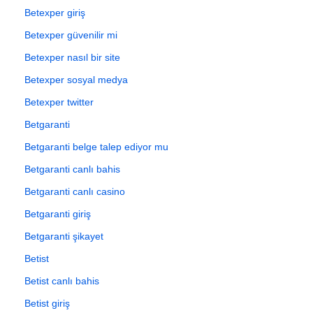
Betexper giriş
Betexper güvenilir mi
Betexper nasıl bir site
Betexper sosyal medya
Betexper twitter
Betgaranti
Betgaranti belge talep ediyor mu
Betgaranti canlı bahis
Betgaranti canlı casino
Betgaranti giriş
Betgaranti şikayet
Betist
Betist canlı bahis
Betist giriş