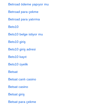
Betroad ödeme yapıyor mu
Betroad para çekme
Betroad para yatırma
Bets10
Bets10 belge istiyor mu
Bets10 giriş
Bets10 giriş adresi
Bets10 kayıt
Bets10 üyelik
Betsat
Betsat canlı casino
Betsat casino
Betsat giriş
Betsat para çekme