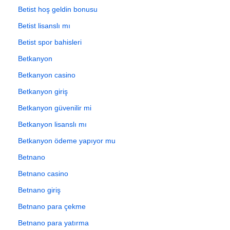
Betist hoş geldin bonusu
Betist lisanslı mı
Betist spor bahisleri
Betkanyon
Betkanyon casino
Betkanyon giriş
Betkanyon güvenilir mi
Betkanyon lisanslı mı
Betkanyon ödeme yapıyor mu
Betnano
Betnano casino
Betnano giriş
Betnano para çekme
Betnano para yatırma