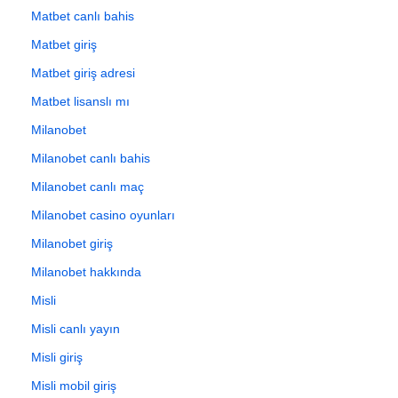
Matbet canlı bahis
Matbet giriş
Matbet giriş adresi
Matbet lisanslı mı
Milanobet
Milanobet canlı bahis
Milanobet canlı maç
Milanobet casino oyunları
Milanobet giriş
Milanobet hakkında
Misli
Misli canlı yayın
Misli giriş
Misli mobil giriş