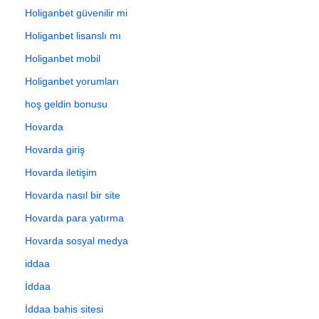
Holiganbet güvenilir mi
Holiganbet lisanslı mı
Holiganbet mobil
Holiganbet yorumları
hoş geldin bonusu
Hovarda
Hovarda giriş
Hovarda iletişim
Hovarda nasıl bir site
Hovarda para yatırma
Hovarda sosyal medya
iddaa
İddaa
İddaa bahis sitesi