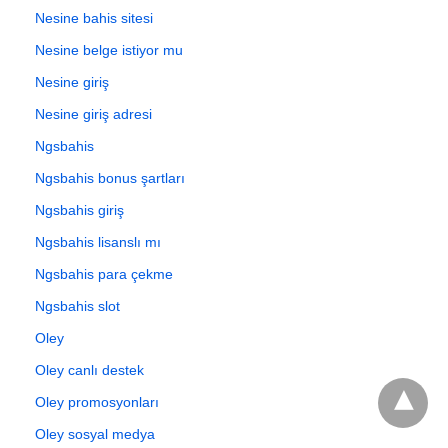
Nesine bahis sitesi
Nesine belge istiyor mu
Nesine giriş
Nesine giriş adresi
Ngsbahis
Ngsbahis bonus şartları
Ngsbahis giriş
Ngsbahis lisanslı mı
Ngsbahis para çekme
Ngsbahis slot
Oley
Oley canlı destek
Oley promosyonları
Oley sosyal medya