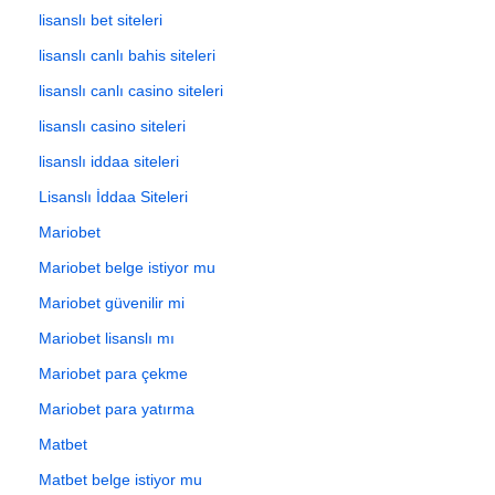
lisanslı bet siteleri
lisanslı canlı bahis siteleri
lisanslı canlı casino siteleri
lisanslı casino siteleri
lisanslı iddaa siteleri
Lisanslı İddaa Siteleri
Mariobet
Mariobet belge istiyor mu
Mariobet güvenilir mi
Mariobet lisanslı mı
Mariobet para çekme
Mariobet para yatırma
Matbet
Matbet belge istiyor mu