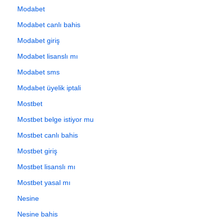
Modabet
Modabet canlı bahis
Modabet giriş
Modabet lisanslı mı
Modabet sms
Modabet üyelik iptali
Mostbet
Mostbet belge istiyor mu
Mostbet canlı bahis
Mostbet giriş
Mostbet lisanslı mı
Mostbet yasal mı
Nesine
Nesine bahis