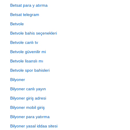
Betsat para y atırma
Betsat telegram
Betvole
Betvole bahis seçenekleri
Betvole canlı tv
Betvole güvenilir mi
Betvole lisanslı mı
Betvole spor bahisleri
Bilyoner
Bilyoner canlı yayın
Bilyoner giriş adresi
Bilyoner mobil giriş
Bilyoner para yatırma
Bilyoner yasal iddaa sitesi