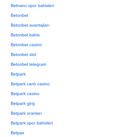
Betnano spor bahisleri
Betonbet
Betonbet avantajları
Betonbet bahis
Betonbet casino
Betonbet slot
Betonbet telegram
Betpark
Betpark canlı casino
Betpark casino
Betpark giriş
Betpark oranları
Betpark spor bahisleri
Betpas