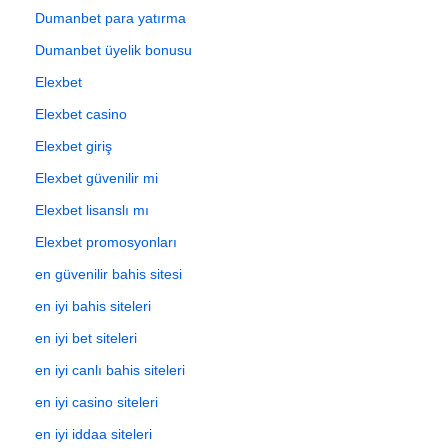
Dumanbet para yatırma
Dumanbet üyelik bonusu
Elexbet
Elexbet casino
Elexbet giriş
Elexbet güvenilir mi
Elexbet lisanslı mı
Elexbet promosyonları
en güvenilir bahis sitesi
en iyi bahis siteleri
en iyi bet siteleri
en iyi canlı bahis siteleri
en iyi casino siteleri
en iyi iddaa siteleri