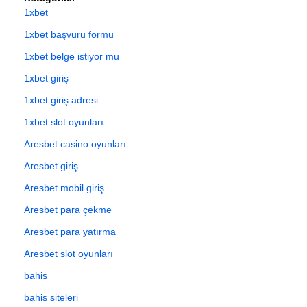
1xbet
1xbet başvuru formu
1xbet belge istiyor mu
1xbet giriş
1xbet giriş adresi
1xbet slot oyunları
Aresbet casino oyunları
Aresbet giriş
Aresbet mobil giriş
Aresbet para çekme
Aresbet para yatırma
Aresbet slot oyunları
bahis
bahis siteleri