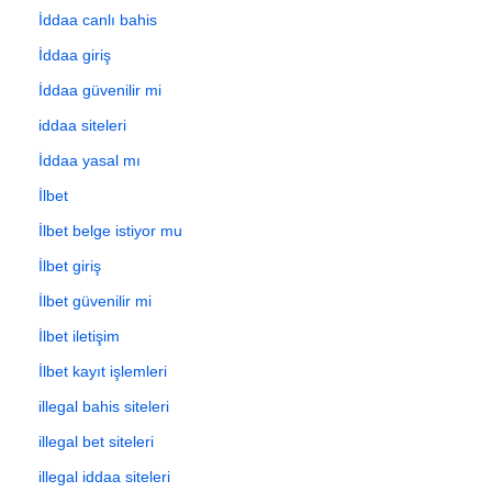
İddaa canlı bahis
İddaa giriş
İddaa güvenilir mi
iddaa siteleri
İddaa yasal mı
İlbet
İlbet belge istiyor mu
İlbet giriş
İlbet güvenilir mi
İlbet iletişim
İlbet kayıt işlemleri
illegal bahis siteleri
illegal bet siteleri
illegal iddaa siteleri