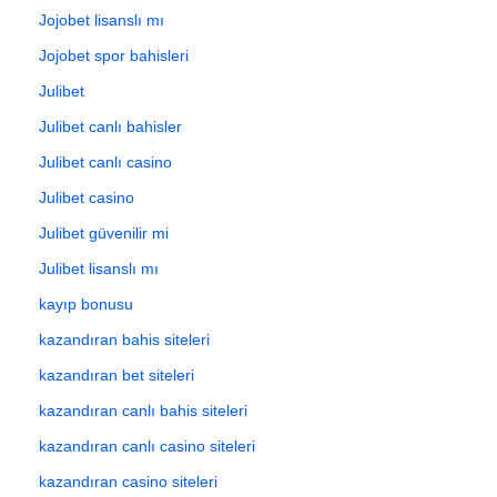
Jojobet lisanslı mı
Jojobet spor bahisleri
Julibet
Julibet canlı bahisler
Julibet canlı casino
Julibet casino
Julibet güvenilir mi
Julibet lisanslı mı
kayıp bonusu
kazandıran bahis siteleri
kazandıran bet siteleri
kazandıran canlı bahis siteleri
kazandıran canlı casino siteleri
kazandıran casino siteleri