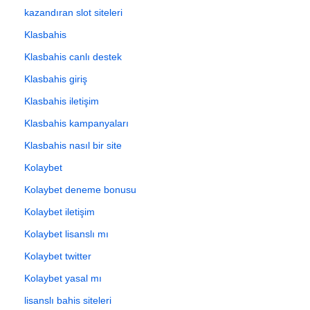
kazandıran slot siteleri
Klasbahis
Klasbahis canlı destek
Klasbahis giriş
Klasbahis iletişim
Klasbahis kampanyaları
Klasbahis nasıl bir site
Kolaybet
Kolaybet deneme bonusu
Kolaybet iletişim
Kolaybet lisanslı mı
Kolaybet twitter
Kolaybet yasal mı
lisanslı bahis siteleri