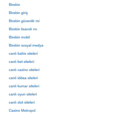
Birebin
Birebin giriş
Birebin güvenilir mi
Birebin lisanslı mı
Birebin mobil
Birebin sosyal medya
canlı bahis siteleri
canlı bet siteleri
canlı casino siteleri
canlı iddaa siteleri
canlı kumar siteleri
canlı oyun siteleri
canlı slot siteleri
Casino Metropol