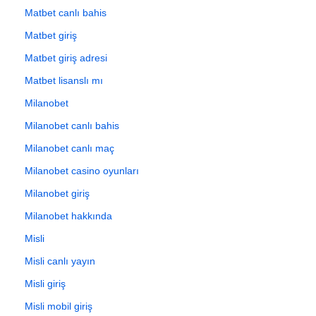
Matbet canlı bahis
Matbet giriş
Matbet giriş adresi
Matbet lisanslı mı
Milanobet
Milanobet canlı bahis
Milanobet canlı maç
Milanobet casino oyunları
Milanobet giriş
Milanobet hakkında
Misli
Misli canlı yayın
Misli giriş
Misli mobil giriş