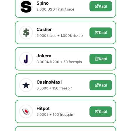
Spino
Katıl
2.000 USDT nakit iade
Casher
Katıl
5.000₺ iade + 1.000₺ risksiz
Jokera
Katıl
3.000₺ %200 + 50 freespin
CasinoMaxi
Katıl
6.500₺ + 150 freespin
Hitpot
Katıl
5.000₺ + 100 freespin