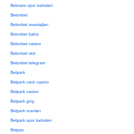
Betnano spor bahisleri
Betonbet
Betonbet avantajları
Betonbet bahis
Betonbet casino
Betonbet slot
Betonbet telegram
Betpark
Betpark canlı casino
Betpark casino
Betpark giriş
Betpark oranları
Betpark spor bahisleri
Betpas