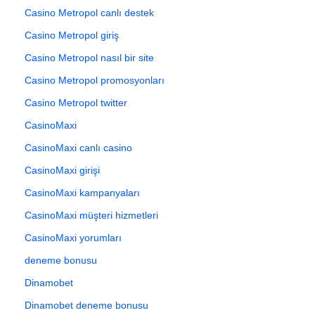
Casino Metropol canlı destek
Casino Metropol giriş
Casino Metropol nasıl bir site
Casino Metropol promosyonları
Casino Metropol twitter
CasinoMaxi
CasinoMaxi canlı casino
CasinoMaxi girişi
CasinoMaxi kampanyaları
CasinoMaxi müşteri hizmetleri
CasinoMaxi yorumları
deneme bonusu
Dinamobet
Dinamobet deneme bonusu