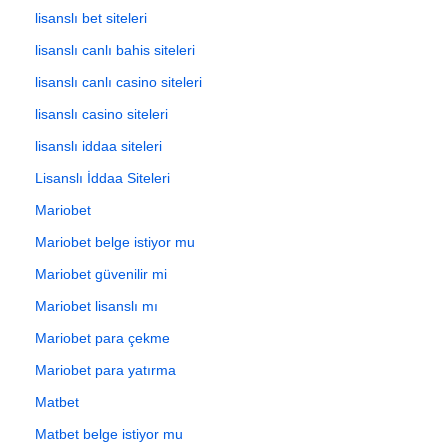
lisanslı bet siteleri
lisanslı canlı bahis siteleri
lisanslı canlı casino siteleri
lisanslı casino siteleri
lisanslı iddaa siteleri
Lisanslı İddaa Siteleri
Mariobet
Mariobet belge istiyor mu
Mariobet güvenilir mi
Mariobet lisanslı mı
Mariobet para çekme
Mariobet para yatırma
Matbet
Matbet belge istiyor mu