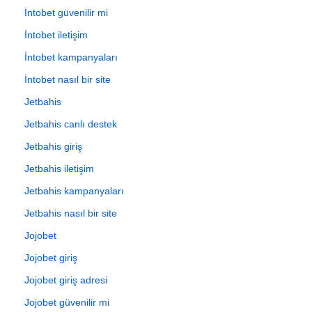
İntobet güvenilir mi
İntobet iletişim
İntobet kampanyaları
İntobet nasıl bir site
Jetbahis
Jetbahis canlı destek
Jetbahis giriş
Jetbahis iletişim
Jetbahis kampanyaları
Jetbahis nasıl bir site
Jojobet
Jojobet giriş
Jojobet giriş adresi
Jojobet güvenilir mi