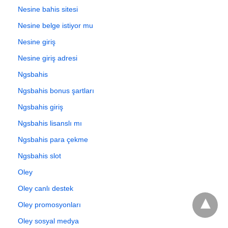
Nesine bahis sitesi
Nesine belge istiyor mu
Nesine giriş
Nesine giriş adresi
Ngsbahis
Ngsbahis bonus şartları
Ngsbahis giriş
Ngsbahis lisanslı mı
Ngsbahis para çekme
Ngsbahis slot
Oley
Oley canlı destek
Oley promosyonları
Oley sosyal medya