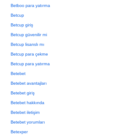
Betboo para yatırma
Betcup
Betcup giriş
Betcup güvenilir mi
Betcup lisanslı mı
Betcup para çekme
Betcup para yatırma
Betebet
Betebet avantajları
Betebet giriş
Betebet hakkında
Betebet iletişim
Betebet yorumları
Betexper