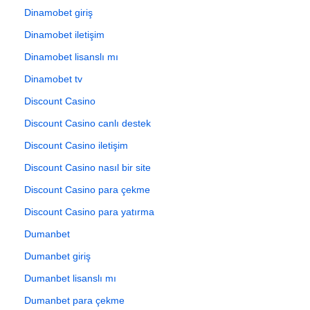
Dinamobet giriş
Dinamobet iletişim
Dinamobet lisanslı mı
Dinamobet tv
Discount Casino
Discount Casino canlı destek
Discount Casino iletişim
Discount Casino nasıl bir site
Discount Casino para çekme
Discount Casino para yatırma
Dumanbet
Dumanbet giriş
Dumanbet lisanslı mı
Dumanbet para çekme