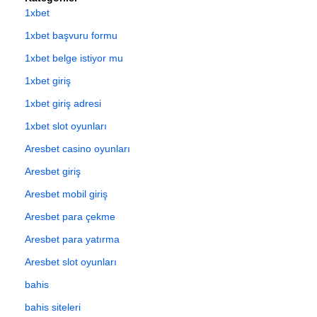
1xbet
1xbet başvuru formu
1xbet belge istiyor mu
1xbet giriş
1xbet giriş adresi
1xbet slot oyunları
Aresbet casino oyunları
Aresbet giriş
Aresbet mobil giriş
Aresbet para çekme
Aresbet para yatırma
Aresbet slot oyunları
bahis
bahis siteleri