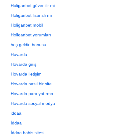
Holiganbet güvenilir mi
Holiganbet lisanslı mı
Holiganbet mobil
Holiganbet yorumları
hoş geldin bonusu
Hovarda
Hovarda giriş
Hovarda iletişim
Hovarda nasıl bir site
Hovarda para yatırma
Hovarda sosyal medya
iddaa
İddaa
İddaa bahis sitesi