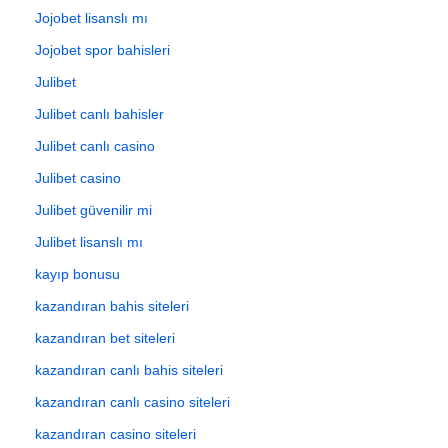
Jojobet lisanslı mı
Jojobet spor bahisleri
Julibet
Julibet canlı bahisler
Julibet canlı casino
Julibet casino
Julibet güvenilir mi
Julibet lisanslı mı
kayıp bonusu
kazandıran bahis siteleri
kazandıran bet siteleri
kazandıran canlı bahis siteleri
kazandıran canlı casino siteleri
kazandıran casino siteleri