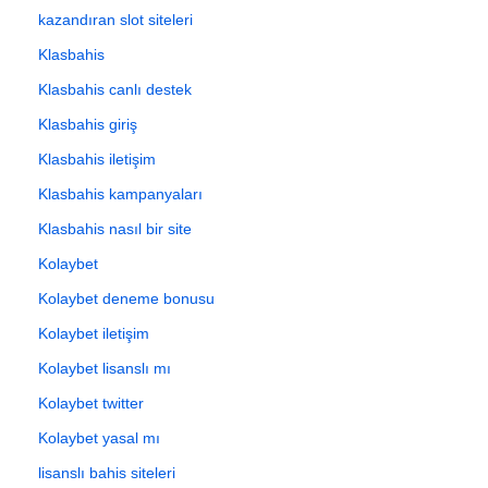
kazandıran slot siteleri
Klasbahis
Klasbahis canlı destek
Klasbahis giriş
Klasbahis iletişim
Klasbahis kampanyaları
Klasbahis nasıl bir site
Kolaybet
Kolaybet deneme bonusu
Kolaybet iletişim
Kolaybet lisanslı mı
Kolaybet twitter
Kolaybet yasal mı
lisanslı bahis siteleri