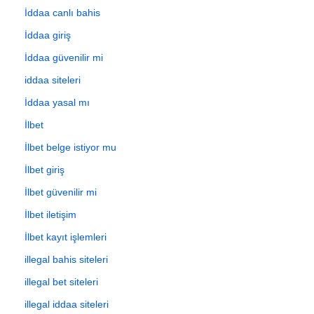
İddaa canlı bahis
İddaa giriş
İddaa güvenilir mi
iddaa siteleri
İddaa yasal mı
İlbet
İlbet belge istiyor mu
İlbet giriş
İlbet güvenilir mi
İlbet iletişim
İlbet kayıt işlemleri
illegal bahis siteleri
illegal bet siteleri
illegal iddaa siteleri