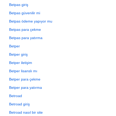
Betpas giriş
Betpas güvenilir mi
Betpas ödeme yapıyor mu
Betpas para çekme
Betpas para yatırma
Betper
Betper giriş
Betper iletişim
Betper lisanslı mı
Betper para çekme
Betper para yatırma
Betroad
Betroad giriş
Betroad nasıl bir site