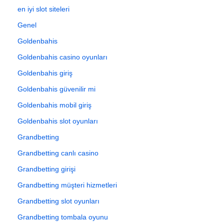
en iyi slot siteleri
Genel
Goldenbahis
Goldenbahis casino oyunları
Goldenbahis giriş
Goldenbahis güvenilir mi
Goldenbahis mobil giriş
Goldenbahis slot oyunları
Grandbetting
Grandbetting canlı casino
Grandbetting girişi
Grandbetting müşteri hizmetleri
Grandbetting slot oyunları
Grandbetting tombala oyunu