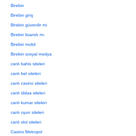
Birebin
Birebin giriş
Birebin güvenilir mi
Birebin lisanslı mı
Birebin mobil
Birebin sosyal medya
canlı bahis siteleri
canlı bet siteleri
canlı casino siteleri
canlı iddaa siteleri
canlı kumar siteleri
canlı oyun siteleri
canlı slot siteleri
Casino Metropol