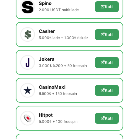
Spino
Katıl
2.000 USDT nakit iade
Casher
Katıl
5.000₺ iade + 1.000₺ risksiz
Jokera
Katıl
3.000₺ %200 + 50 freespin
CasinoMaxi
Katıl
6.500₺ + 150 freespin
Hitpot
Katıl
5.000₺ + 100 freespin