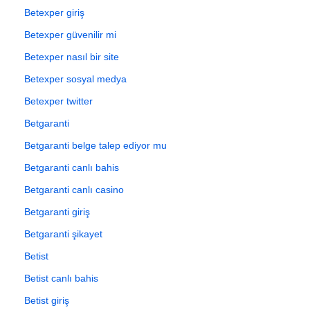
Betexper giriş
Betexper güvenilir mi
Betexper nasıl bir site
Betexper sosyal medya
Betexper twitter
Betgaranti
Betgaranti belge talep ediyor mu
Betgaranti canlı bahis
Betgaranti canlı casino
Betgaranti giriş
Betgaranti şikayet
Betist
Betist canlı bahis
Betist giriş