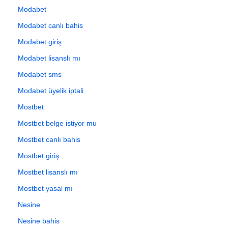
Modabet
Modabet canlı bahis
Modabet giriş
Modabet lisanslı mı
Modabet sms
Modabet üyelik iptali
Mostbet
Mostbet belge istiyor mu
Mostbet canlı bahis
Mostbet giriş
Mostbet lisanslı mı
Mostbet yasal mı
Nesine
Nesine bahis