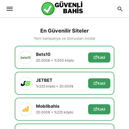
En Güvenilir Siteler
Yeni kampanya ve bonusları incele
Bets10
Katıl
20.000₺ + %300 kripto
JETBET
Katıl
%325 kripto + 20.000₺
Mobilbahis
Katıl
20.000₺ + %225 kripto