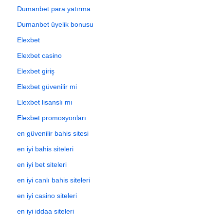
Dumanbet para yatırma
Dumanbet üyelik bonusu
Elexbet
Elexbet casino
Elexbet giriş
Elexbet güvenilir mi
Elexbet lisanslı mı
Elexbet promosyonları
en güvenilir bahis sitesi
en iyi bahis siteleri
en iyi bet siteleri
en iyi canlı bahis siteleri
en iyi casino siteleri
en iyi iddaa siteleri