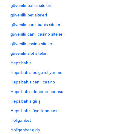
güvenilir bahis siteleri
güvenilir bet siteleri
güvenilir canlı bahis siteleri
güvenilir canlı casino siteleri
güvenilir casino siteleri
güvenilir slot siteleri
Hepsibahis
Hepsibahis belge istiyor mu
Hepsibahis canlı casino
Hepsibahis deneme bonusu
Hepsibahis giriş
Hepsibahis üyelik bonusu
Holiganbet
Holiganbet giriş