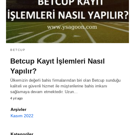
BETCUP
Betcup Kayıt İşlemleri Nasıl
Yapılır?
Ülkemizin değerli bahis firmalarından biri olan Betcup sunduğu
kaliteli ve güvenli hizmet ile müşterilerine bahis imkanı
sağlamaya devam etmektedir. Uzun…
4 yıl ago
Arşivler
Kasım 2022
Kategoriler