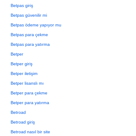
Betpas giriş
Betpas güvenilir mi
Betpas ödeme yapıyor mu
Betpas para çekme
Betpas para yatırma
Betper
Betper giriş
Betper iletişim
Betper lisanslı mı
Betper para çekme
Betper para yatırma
Betroad
Betroad giriş
Betroad nasıl bir site