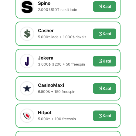
Spino
Katıl
2.000 USDT nakit iade
Casher
Katıl
5.000₺ iade + 1.000₺ risksiz
Jokera
Katıl
3.000₺ %200 + 50 freespin
CasinoMaxi
Katıl
6.500₺ + 150 freespin
Hitpot
Katıl
5.000₺ + 100 freespin