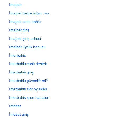
İmajbet
İmajbet belge istiyor mu
İmajbet canlı bahis
İmajbet giriş
İmajbet giriş adresi
İmajbet üyelik bonusu
İnterbahis
İnterbahis canlı destek
İnterbahis giriş
İnterbahis güvenilir mi?
İnterbahis slot oyunları
İnterbahis spor bahisleri
İntobet
İntobet giriş