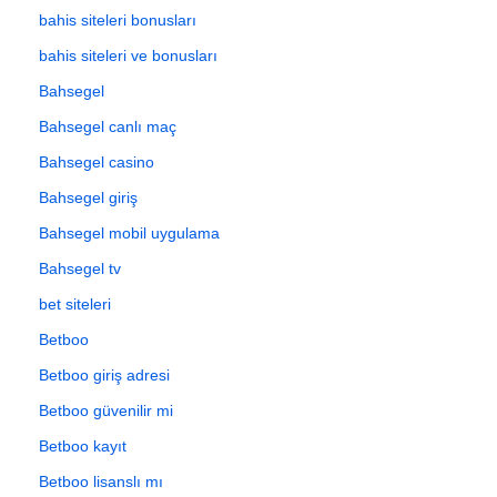
bahis siteleri bonusları
bahis siteleri ve bonusları
Bahsegel
Bahsegel canlı maç
Bahsegel casino
Bahsegel giriş
Bahsegel mobil uygulama
Bahsegel tv
bet siteleri
Betboo
Betboo giriş adresi
Betboo güvenilir mi
Betboo kayıt
Betboo lisanslı mı