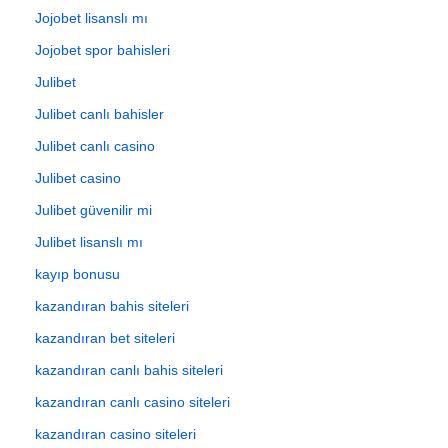
Jojobet lisanslı mı
Jojobet spor bahisleri
Julibet
Julibet canlı bahisler
Julibet canlı casino
Julibet casino
Julibet güvenilir mi
Julibet lisanslı mı
kayıp bonusu
kazandıran bahis siteleri
kazandıran bet siteleri
kazandıran canlı bahis siteleri
kazandıran canlı casino siteleri
kazandıran casino siteleri