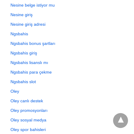
Nesine belge istiyor mu
Nesine giriş
Nesine giriş adresi
Ngsbahis
Ngsbahis bonus şartları
Ngsbahis giriş
Ngsbahis lisanslı mı
Ngsbahis para çekme
Ngsbahis slot
Oley
Oley canlı destek
Oley promosyonları
Oley sosyal medya
Oley spor bahisleri