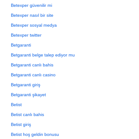
Betexper güvenilir mi
Betexper nasıl bir site
Betexper sosyal medya
Betexper twitter
Betgaranti
Betgaranti belge talep ediyor mu
Betgaranti canlı bahis
Betgaranti canlı casino
Betgaranti giriş
Betgaranti şikayet
Betist
Betist canlı bahis
Betist giriş
Betist hoş geldin bonusu