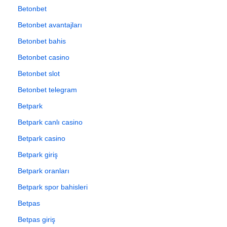
Betonbet
Betonbet avantajları
Betonbet bahis
Betonbet casino
Betonbet slot
Betonbet telegram
Betpark
Betpark canlı casino
Betpark casino
Betpark giriş
Betpark oranları
Betpark spor bahisleri
Betpas
Betpas giriş