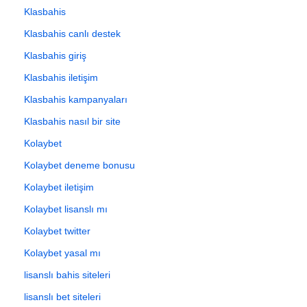
Klasbahis
Klasbahis canlı destek
Klasbahis giriş
Klasbahis iletişim
Klasbahis kampanyaları
Klasbahis nasıl bir site
Kolaybet
Kolaybet deneme bonusu
Kolaybet iletişim
Kolaybet lisanslı mı
Kolaybet twitter
Kolaybet yasal mı
lisanslı bahis siteleri
lisanslı bet siteleri