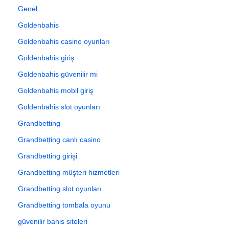
Genel
Goldenbahis
Goldenbahis casino oyunları
Goldenbahis giriş
Goldenbahis güvenilir mi
Goldenbahis mobil giriş
Goldenbahis slot oyunları
Grandbetting
Grandbetting canlı casino
Grandbetting girişi
Grandbetting müşteri hizmetleri
Grandbetting slot oyunları
Grandbetting tombala oyunu
güvenilir bahis siteleri