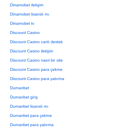
Dinamobet iletişim
Dinamobet lisanslı mı
Dinamobet tv
Discount Casino
Discount Casino canlı destek
Discount Casino iletişim
Discount Casino nasıl bir site
Discount Casino para çekme
Discount Casino para yatırma
Dumanbet
Dumanbet giriş
Dumanbet lisanslı mı
Dumanbet para çekme
Dumanbet para yatırma