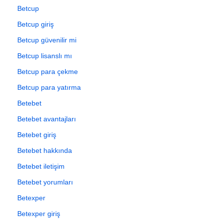
Betcup
Betcup giriş
Betcup güvenilir mi
Betcup lisanslı mı
Betcup para çekme
Betcup para yatırma
Betebet
Betebet avantajları
Betebet giriş
Betebet hakkında
Betebet iletişim
Betebet yorumları
Betexper
Betexper giriş