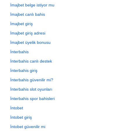
İmajbet belge istiyor mu
İmajbet canlı bahis
İmajbet giriş
İmajbet giriş adresi
İmajbet üyelik bonusu
İnterbahis
İnterbahis canlı destek
İnterbahis giriş
İnterbahis güvenilir mi?
İnterbahis slot oyunları
İnterbahis spor bahisleri
İntobet
İntobet giriş
İntobet güvenilir mi