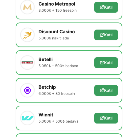
Casino Metropol
Katıl
8.000₺ + 150 freespin
Discount Casino
Katıl
5.000₺ nakit iade
Betelli
Katıl
5.050₺ + 500₺ bedava
Betchip
Katıl
6.000₺ + 80 freespin
Winnit
Katıl
5.000₺ + 500₺ bedava