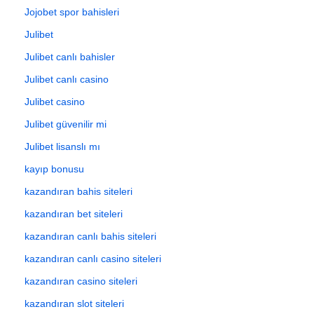
Jojobet spor bahisleri
Julibet
Julibet canlı bahisler
Julibet canlı casino
Julibet casino
Julibet güvenilir mi
Julibet lisanslı mı
kayıp bonusu
kazandıran bahis siteleri
kazandıran bet siteleri
kazandıran canlı bahis siteleri
kazandıran canlı casino siteleri
kazandıran casino siteleri
kazandıran slot siteleri