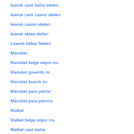
lisanslı canlı bahis siteleri
lisanslı canlı casino siteleri
lisanslı casino siteleri
lisanslı iddaa siteleri
Lisanslı İddaa Siteleri
Mariobet
Mariobet belge istiyor mu
Mariobet güvenilir mi
Mariobet lisanslı mı
Mariobet para çekme
Mariobet para yatırma
Matbet
Matbet belge istiyor mu
Matbet canlı bahis