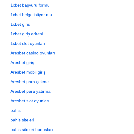
1xbet başvuru formu
1xbet belge istiyor mu
1xbet giriş
1xbet giriş adresi
1xbet slot oyunları
Aresbet casino oyunları
Aresbet giriş
Aresbet mobil giriş
Aresbet para çekme
Aresbet para yatırma
Aresbet slot oyunları
bahis
bahis siteleri
bahis siteleri bonusları