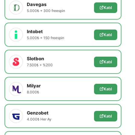
Davegas
Katıl
5.000₺ + 300 freespin
Intobet
Katıl
5.000₺ + 150 freespin
Slotbon
Katıl
7.500₺ + %200
Milyar
Katıl
8.000₺
Genzobet
Katıl
4.000₺ Her Ay