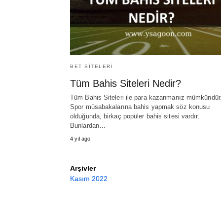
BET SITELERI
Tüm Bahis Siteleri Nedir?
Tüm Bahis Siteleri ile para kazanmanız mümkündür
Spor müsabakalarına bahis yapmak söz konusu
olduğunda, birkaç popüler bahis sitesi vardır.
Bunlardan…
4 yıl ago
Arşivler
Kasım 2022