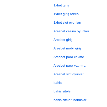
1xbet giriş
1xbet giriş adresi
1xbet slot oyunları
Aresbet casino oyunları
Aresbet giriş
Aresbet mobil giriş
Aresbet para çekme
Aresbet para yatırma
Aresbet slot oyunları
bahis
bahis siteleri
bahis siteleri bonusları