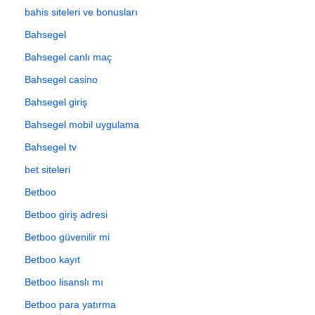
bahis siteleri ve bonusları
Bahsegel
Bahsegel canlı maç
Bahsegel casino
Bahsegel giriş
Bahsegel mobil uygulama
Bahsegel tv
bet siteleri
Betboo
Betboo giriş adresi
Betboo güvenilir mi
Betboo kayıt
Betboo lisanslı mı
Betboo para yatırma