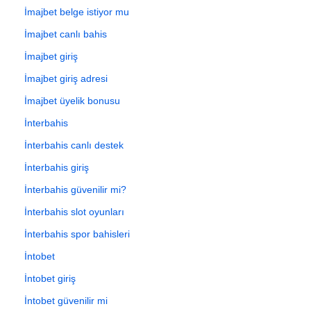
İmajbet belge istiyor mu
İmajbet canlı bahis
İmajbet giriş
İmajbet giriş adresi
İmajbet üyelik bonusu
İnterbahis
İnterbahis canlı destek
İnterbahis giriş
İnterbahis güvenilir mi?
İnterbahis slot oyunları
İnterbahis spor bahisleri
İntobet
İntobet giriş
İntobet güvenilir mi