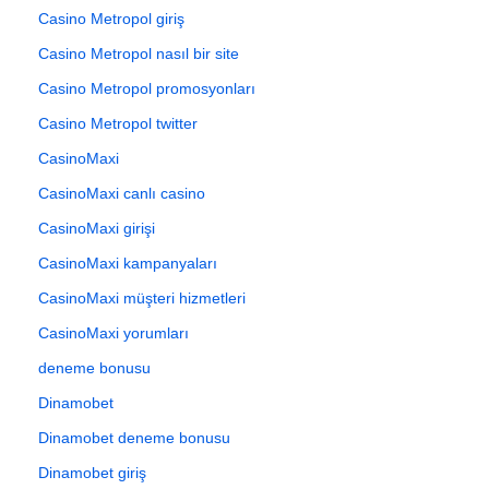
Casino Metropol giriş
Casino Metropol nasıl bir site
Casino Metropol promosyonları
Casino Metropol twitter
CasinoMaxi
CasinoMaxi canlı casino
CasinoMaxi girişi
CasinoMaxi kampanyaları
CasinoMaxi müşteri hizmetleri
CasinoMaxi yorumları
deneme bonusu
Dinamobet
Dinamobet deneme bonusu
Dinamobet giriş