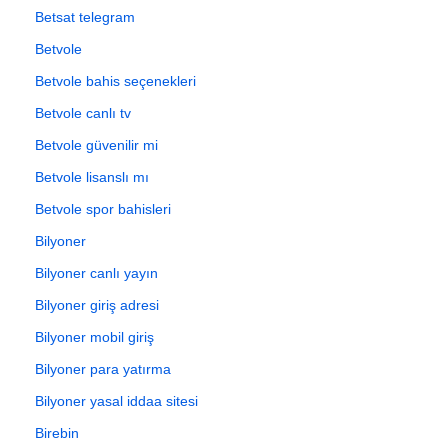
Betsat telegram
Betvole
Betvole bahis seçenekleri
Betvole canlı tv
Betvole güvenilir mi
Betvole lisanslı mı
Betvole spor bahisleri
Bilyoner
Bilyoner canlı yayın
Bilyoner giriş adresi
Bilyoner mobil giriş
Bilyoner para yatırma
Bilyoner yasal iddaa sitesi
Birebin