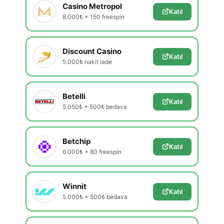
Casino Metropol
Katıl
8.000₺ + 150 freespin
Discount Casino
Katıl
5.000₺ nakit iade
Betelli
Katıl
5.050₺ + 500₺ bedava
Betchip
Katıl
6.000₺ + 80 freespin
Winnit
Katıl
5.000₺ + 500₺ bedava