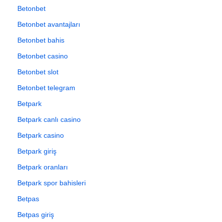
Betonbet
Betonbet avantajları
Betonbet bahis
Betonbet casino
Betonbet slot
Betonbet telegram
Betpark
Betpark canlı casino
Betpark casino
Betpark giriş
Betpark oranları
Betpark spor bahisleri
Betpas
Betpas giriş