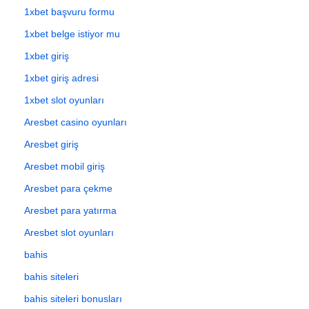
1xbet başvuru formu
1xbet belge istiyor mu
1xbet giriş
1xbet giriş adresi
1xbet slot oyunları
Aresbet casino oyunları
Aresbet giriş
Aresbet mobil giriş
Aresbet para çekme
Aresbet para yatırma
Aresbet slot oyunları
bahis
bahis siteleri
bahis siteleri bonusları