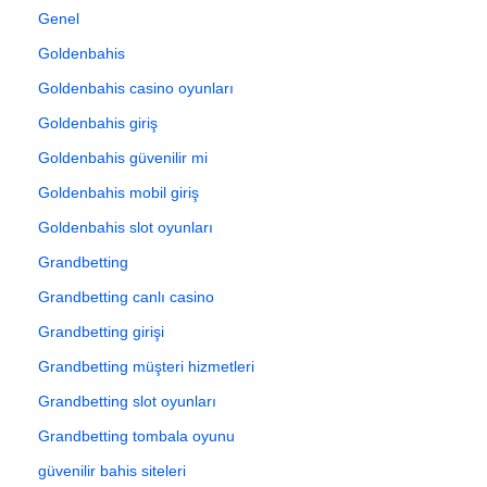
Genel
Goldenbahis
Goldenbahis casino oyunları
Goldenbahis giriş
Goldenbahis güvenilir mi
Goldenbahis mobil giriş
Goldenbahis slot oyunları
Grandbetting
Grandbetting canlı casino
Grandbetting girişi
Grandbetting müşteri hizmetleri
Grandbetting slot oyunları
Grandbetting tombala oyunu
güvenilir bahis siteleri