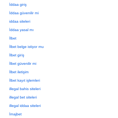
İddaa giriş
İddaa güvenilir mi
iddaa siteleri
İddaa yasal mı
İlbet
İlbet belge istiyor mu
İlbet giriş
İlbet güvenilir mi
İlbet iletişim
İlbet kayıt işlemleri
illegal bahis siteleri
illegal bet siteleri
illegal iddaa siteleri
İmajbet