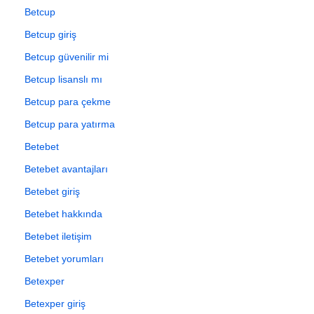
Betcup
Betcup giriş
Betcup güvenilir mi
Betcup lisanslı mı
Betcup para çekme
Betcup para yatırma
Betebet
Betebet avantajları
Betebet giriş
Betebet hakkında
Betebet iletişim
Betebet yorumları
Betexper
Betexper giriş