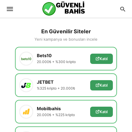
En Güvenilir Siteler
Yeni kampanya ve bonusları incele
Bets10
Katıl
20.000₺ + %300 kripto
JETBET
Katıl
%325 kripto + 20.000₺
Mobilbahis
Katıl
20.000₺ + %225 kripto