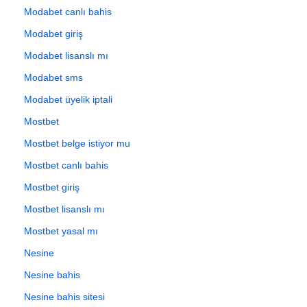
Modabet canlı bahis
Modabet giriş
Modabet lisanslı mı
Modabet sms
Modabet üyelik iptali
Mostbet
Mostbet belge istiyor mu
Mostbet canlı bahis
Mostbet giriş
Mostbet lisanslı mı
Mostbet yasal mı
Nesine
Nesine bahis
Nesine bahis sitesi