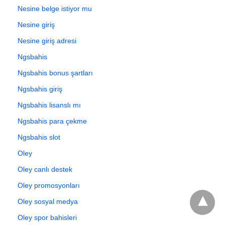
Nesine belge istiyor mu
Nesine giriş
Nesine giriş adresi
Ngsbahis
Ngsbahis bonus şartları
Ngsbahis giriş
Ngsbahis lisanslı mı
Ngsbahis para çekme
Ngsbahis slot
Oley
Oley canlı destek
Oley promosyonları
Oley sosyal medya
Oley spor bahisleri