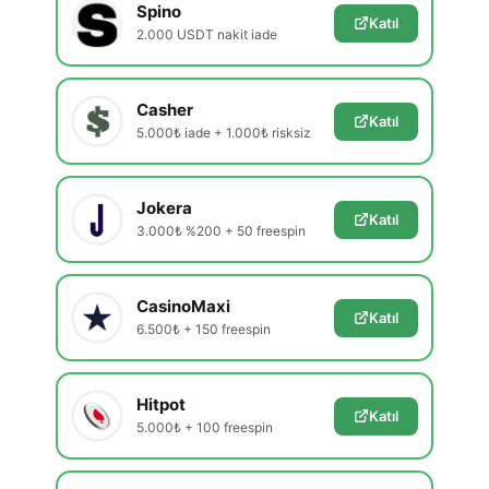
Spino
Katıl
2.000 USDT nakit iade
Casher
Katıl
5.000₺ iade + 1.000₺ risksiz
Jokera
Katıl
3.000₺ %200 + 50 freespin
CasinoMaxi
Katıl
6.500₺ + 150 freespin
Hitpot
Katıl
5.000₺ + 100 freespin