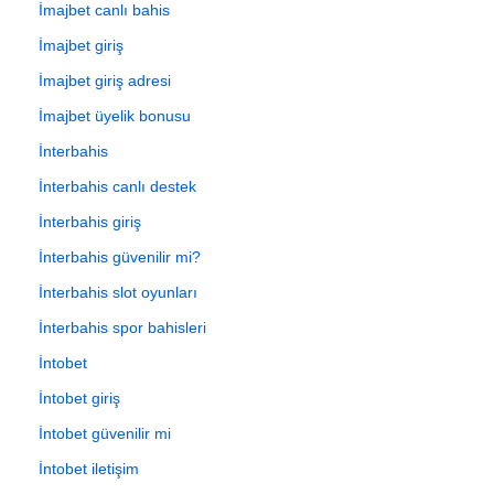
İmajbet canlı bahis
İmajbet giriş
İmajbet giriş adresi
İmajbet üyelik bonusu
İnterbahis
İnterbahis canlı destek
İnterbahis giriş
İnterbahis güvenilir mi?
İnterbahis slot oyunları
İnterbahis spor bahisleri
İntobet
İntobet giriş
İntobet güvenilir mi
İntobet iletişim