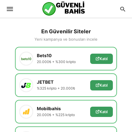
En Güvenilir Siteler
Yeni kampanya ve bonusları incele
Bets10
Katıl
20.000₺ + %300 kripto
JETBET
Katıl
%325 kripto + 20.000₺
Mobilbahis
Katıl
20.000₺ + %225 kripto