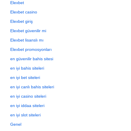
Elexbet
Elexbet casino
Elexbet giriş
Elexbet güvenilir mi
Elexbet lisanslı mı
Elexbet promosyonları
en güvenilir bahis sitesi
en iyi bahis siteleri
en iyi bet siteleri
en iyi canlı bahis siteleri
en iyi casino siteleri
en iyi iddaa siteleri
en iyi slot siteleri
Genel