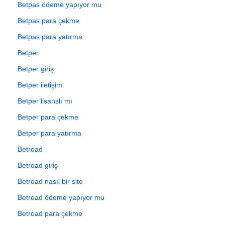
Betpas ödeme yapıyor mu
Betpas para çekme
Betpas para yatırma
Betper
Betper giriş
Betper iletişim
Betper lisanslı mı
Betper para çekme
Betper para yatırma
Betroad
Betroad giriş
Betroad nasıl bir site
Betroad ödeme yapıyor mu
Betroad para çekme