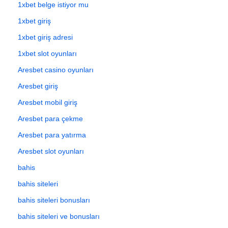
1xbet belge istiyor mu
1xbet giriş
1xbet giriş adresi
1xbet slot oyunları
Aresbet casino oyunları
Aresbet giriş
Aresbet mobil giriş
Aresbet para çekme
Aresbet para yatırma
Aresbet slot oyunları
bahis
bahis siteleri
bahis siteleri bonusları
bahis siteleri ve bonusları