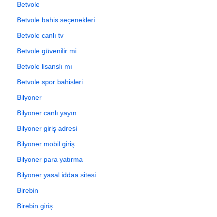
Betvole
Betvole bahis seçenekleri
Betvole canlı tv
Betvole güvenilir mi
Betvole lisanslı mı
Betvole spor bahisleri
Bilyoner
Bilyoner canlı yayın
Bilyoner giriş adresi
Bilyoner mobil giriş
Bilyoner para yatırma
Bilyoner yasal iddaa sitesi
Birebin
Birebin giriş