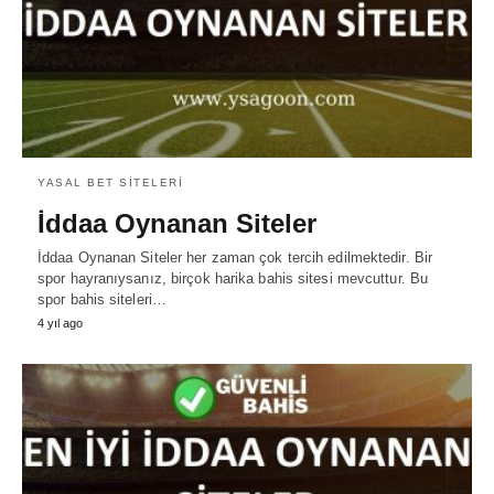
YASAL BET SITELERI
İddaa Oynanan Siteler
İddaa Oynanan Siteler her zaman çok tercih edilmektedir. Bir
spor hayranıysanız, birçok harika bahis sitesi mevcuttur. Bu
spor bahis siteleri…
4 yıl ago