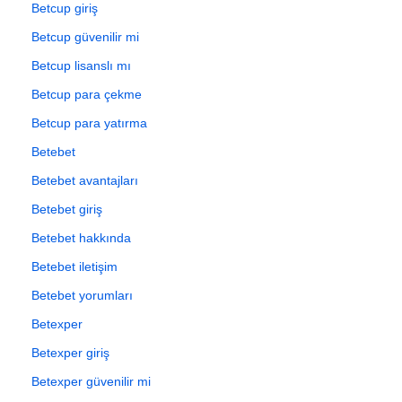
Betcup giriş
Betcup güvenilir mi
Betcup lisanslı mı
Betcup para çekme
Betcup para yatırma
Betebet
Betebet avantajları
Betebet giriş
Betebet hakkında
Betebet iletişim
Betebet yorumları
Betexper
Betexper giriş
Betexper güvenilir mi