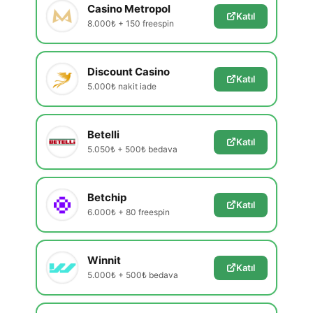
Casino Metropol
Katıl
8.000₺ + 150 freespin
Discount Casino
Katıl
5.000₺ nakit iade
Betelli
Katıl
5.050₺ + 500₺ bedava
Betchip
Katıl
6.000₺ + 80 freespin
Winnit
Katıl
5.000₺ + 500₺ bedava