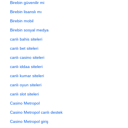
Birebin güvenilir mi
Birebin lisanslı mı
Birebin mobil
Birebin sosyal medya
canlı bahis siteleri
canlı bet siteleri
canlı casino siteleri
canlı iddaa siteleri
canlı kumar siteleri
canlı oyun siteleri
canlı slot siteleri
Casino Metropol
Casino Metropol canlı destek
Casino Metropol giriş