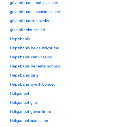
güvenilir canlı bahis siteleri
güvenilir canlı casino siteleri
güvenilir casino siteleri
güvenilir slot siteleri
Hepsibahis
Hepsibahis belge istiyor mu
Hepsibahis canlı casino
Hepsibahis deneme bonusu
Hepsibahis giriş
Hepsibahis üyelik bonusu
Holiganbet
Holiganbet giriş
Holiganbet güvenilir mi
Holiganbet lisanslı mı