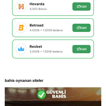
Hovarda
Katıl
%300 Bonus
Betroad
Katıl
4.000₺ + 1.000₺ bedava
Rexbet
Katıl
3.000₺ + 1.500₺ bedava
bahis oynanan siteler