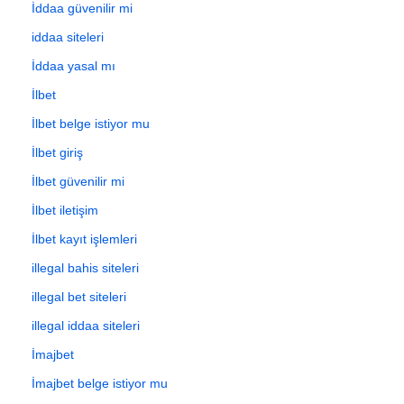
İddaa güvenilir mi
iddaa siteleri
İddaa yasal mı
İlbet
İlbet belge istiyor mu
İlbet giriş
İlbet güvenilir mi
İlbet iletişim
İlbet kayıt işlemleri
illegal bahis siteleri
illegal bet siteleri
illegal iddaa siteleri
İmajbet
İmajbet belge istiyor mu