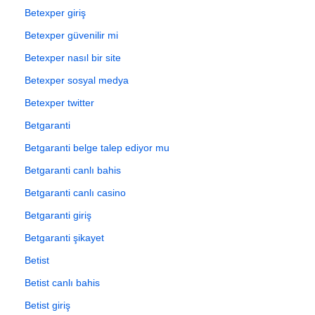
Betexper giriş
Betexper güvenilir mi
Betexper nasıl bir site
Betexper sosyal medya
Betexper twitter
Betgaranti
Betgaranti belge talep ediyor mu
Betgaranti canlı bahis
Betgaranti canlı casino
Betgaranti giriş
Betgaranti şikayet
Betist
Betist canlı bahis
Betist giriş