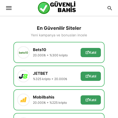
En Güvenilir Siteler
Yeni kampanya ve bonusları incele
Bets10
Katıl
20.000₺ + %300 kripto
JETBET
Katıl
%325 kripto + 20.000₺
Mobilbahis
Katıl
20.000₺ + %225 kripto