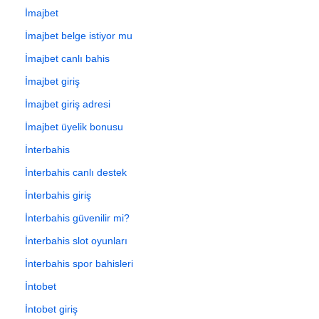
İmajbet
İmajbet belge istiyor mu
İmajbet canlı bahis
İmajbet giriş
İmajbet giriş adresi
İmajbet üyelik bonusu
İnterbahis
İnterbahis canlı destek
İnterbahis giriş
İnterbahis güvenilir mi?
İnterbahis slot oyunları
İnterbahis spor bahisleri
İntobet
İntobet giriş