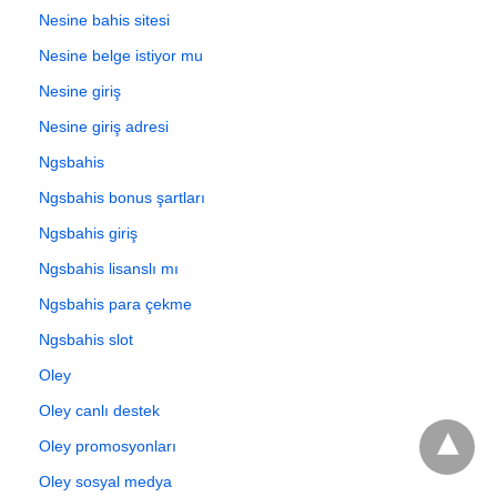
Nesine bahis sitesi
Nesine belge istiyor mu
Nesine giriş
Nesine giriş adresi
Ngsbahis
Ngsbahis bonus şartları
Ngsbahis giriş
Ngsbahis lisanslı mı
Ngsbahis para çekme
Ngsbahis slot
Oley
Oley canlı destek
Oley promosyonları
Oley sosyal medya