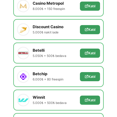
Casino Metropol
Katıl
8.000₺ + 150 freespin
Discount Casino
Katıl
5.000₺ nakit iade
Betelli
Katıl
5.050₺ + 500₺ bedava
Betchip
Katıl
6.000₺ + 80 freespin
Winnit
Katıl
5.000₺ + 500₺ bedava