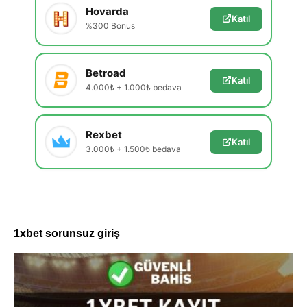
Hovarda
Katıl
%300 Bonus
Betroad
Katıl
4.000₺ + 1.000₺ bedava
Rexbet
Katıl
3.000₺ + 1.500₺ bedava
1xbet sorunsuz giriş