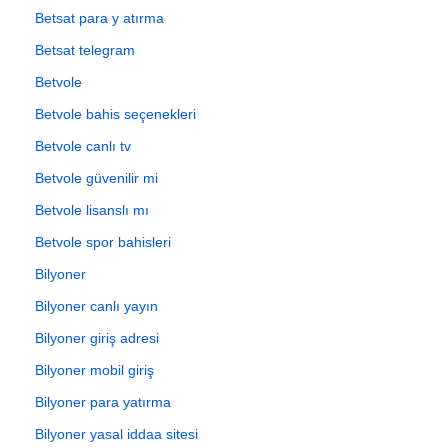
Betsat para y atırma
Betsat telegram
Betvole
Betvole bahis seçenekleri
Betvole canlı tv
Betvole güvenilir mi
Betvole lisanslı mı
Betvole spor bahisleri
Bilyoner
Bilyoner canlı yayın
Bilyoner giriş adresi
Bilyoner mobil giriş
Bilyoner para yatırma
Bilyoner yasal iddaa sitesi