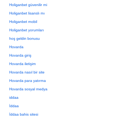
Holiganbet güvenilir mi
Holiganbet lisanslı mı
Holiganbet mobil
Holiganbet yorumları
hoş geldin bonusu
Hovarda
Hovarda giriş
Hovarda iletişim
Hovarda nasıl bir site
Hovarda para yatırma
Hovarda sosyal medya
iddaa
İddaa
İddaa bahis sitesi