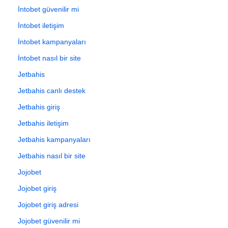
İntobet güvenilir mi
İntobet iletişim
İntobet kampanyaları
İntobet nasıl bir site
Jetbahis
Jetbahis canlı destek
Jetbahis giriş
Jetbahis iletişim
Jetbahis kampanyaları
Jetbahis nasıl bir site
Jojobet
Jojobet giriş
Jojobet giriş adresi
Jojobet güvenilir mi