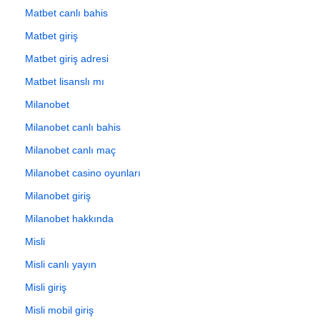
Matbet canlı bahis
Matbet giriş
Matbet giriş adresi
Matbet lisanslı mı
Milanobet
Milanobet canlı bahis
Milanobet canlı maç
Milanobet casino oyunları
Milanobet giriş
Milanobet hakkında
Misli
Misli canlı yayın
Misli giriş
Misli mobil giriş