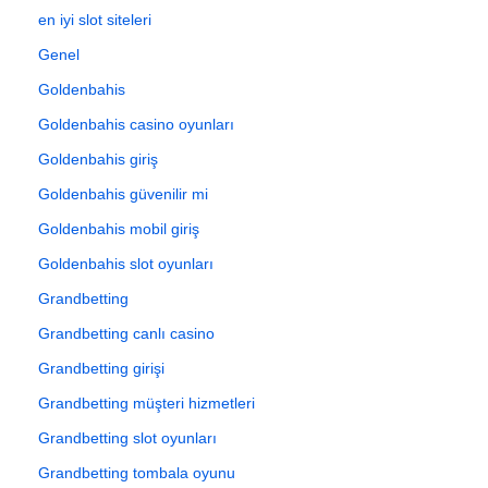
en iyi slot siteleri
Genel
Goldenbahis
Goldenbahis casino oyunları
Goldenbahis giriş
Goldenbahis güvenilir mi
Goldenbahis mobil giriş
Goldenbahis slot oyunları
Grandbetting
Grandbetting canlı casino
Grandbetting girişi
Grandbetting müşteri hizmetleri
Grandbetting slot oyunları
Grandbetting tombala oyunu