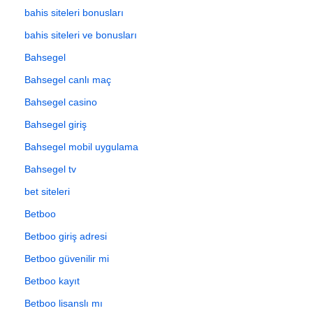
bahis siteleri bonusları
bahis siteleri ve bonusları
Bahsegel
Bahsegel canlı maç
Bahsegel casino
Bahsegel giriş
Bahsegel mobil uygulama
Bahsegel tv
bet siteleri
Betboo
Betboo giriş adresi
Betboo güvenilir mi
Betboo kayıt
Betboo lisanslı mı