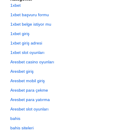
1xbet
1xbet başvuru formu
1xbet belge istiyor mu
1xbet giriş
1xbet giriş adresi
1xbet slot oyunları
Aresbet casino oyunları
Aresbet giriş
Aresbet mobil giriş
Aresbet para çekme
Aresbet para yatırma
Aresbet slot oyunları
bahis
bahis siteleri