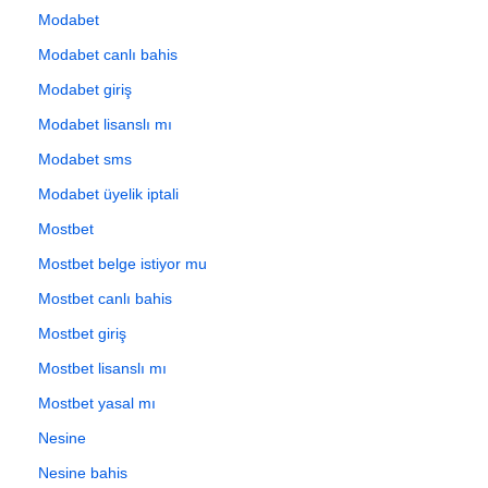
Modabet
Modabet canlı bahis
Modabet giriş
Modabet lisanslı mı
Modabet sms
Modabet üyelik iptali
Mostbet
Mostbet belge istiyor mu
Mostbet canlı bahis
Mostbet giriş
Mostbet lisanslı mı
Mostbet yasal mı
Nesine
Nesine bahis