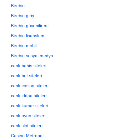
Birebin
Birebin giriş
Birebin güvenilir mi
Birebin lisanslı mı
Birebin mobil
Birebin sosyal medya
canlı bahis siteleri
canlı bet siteleri
canlı casino siteleri
canlı iddaa siteleri
canlı kumar siteleri
canlı oyun siteleri
canlı slot siteleri
Casino Metropol