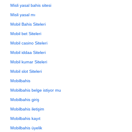
Misli yasal bahis sitesi
Misli yasal mı
Mobil Bahis Siteleri
Mobil bet Siteleri
Mobil casino Siteleri
Mobil iddaa Siteleri
Mobil kumar Siteleri
Mobil slot Siteleri
Mobilbahis
Mobilbahis belge istiyor mu
Mobilbahis giriş
Mobilbahis iletişim
Mobilbahis kayıt
Mobilbahis üyelik