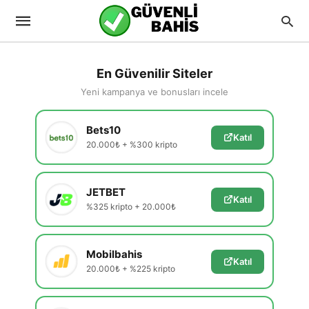
En Güvenilir Siteler
Yeni kampanya ve bonusları incele
Bets10
Katıl
20.000₺ + %300 kripto
JETBET
Katıl
%325 kripto + 20.000₺
Mobilbahis
Katıl
20.000₺ + %225 kripto