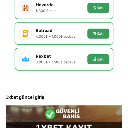
Hovarda
Katıl
%300 Bonus
Betroad
Katıl
4.000₺ + 1.000₺ bedava
Rexbet
Katıl
3.000₺ + 1.500₺ bedava
1xbet güncel giriş