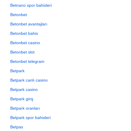
Betnano spor bahisleri
Betonbet
Betonbet avantajları
Betonbet bahis
Betonbet casino
Betonbet slot
Betonbet telegram
Betpark
Betpark canlı casino
Betpark casino
Betpark giriş
Betpark oranları
Betpark spor bahisleri
Betpas