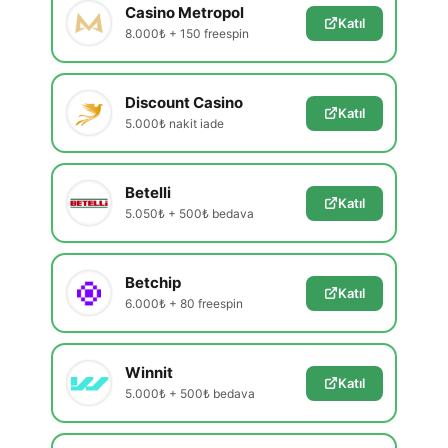
Casino Metropol
Katıl
8.000₺ + 150 freespin
Discount Casino
Katıl
5.000₺ nakit iade
Betelli
Katıl
5.050₺ + 500₺ bedava
Betchip
Katıl
6.000₺ + 80 freespin
Winnit
Katıl
5.000₺ + 500₺ bedava