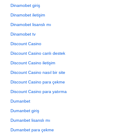
Dinamobet giriş
Dinamobet iletişim
Dinamobet lisanslı mı
Dinamobet tv
Discount Casino
Discount Casino canlı destek
Discount Casino iletişim
Discount Casino nasıl bir site
Discount Casino para çekme
Discount Casino para yatırma
Dumanbet
Dumanbet giriş
Dumanbet lisanslı mı
Dumanbet para çekme