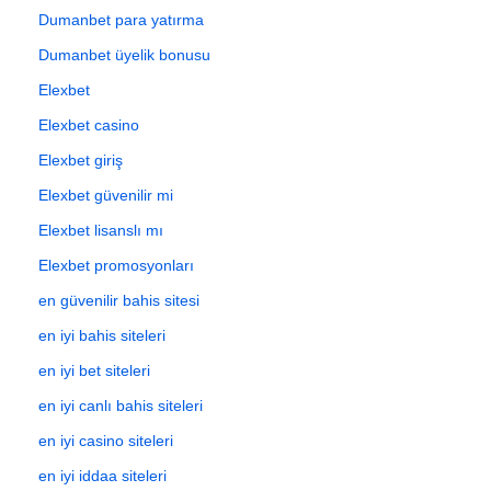
Dumanbet para yatırma
Dumanbet üyelik bonusu
Elexbet
Elexbet casino
Elexbet giriş
Elexbet güvenilir mi
Elexbet lisanslı mı
Elexbet promosyonları
en güvenilir bahis sitesi
en iyi bahis siteleri
en iyi bet siteleri
en iyi canlı bahis siteleri
en iyi casino siteleri
en iyi iddaa siteleri