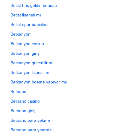
Betist hoş geldin bonusu
Betist lisanslı mı
Betist spor bahisleri
Betkanyon
Betkanyon casino
Betkanyon giriş
Betkanyon güvenilir mi
Betkanyon lisanslı mı
Betkanyon ödeme yapıyor mu
Betnano
Betnano casino
Betnano giriş
Betnano para çekme
Betnano para yatırma