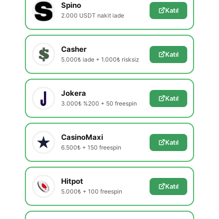
Spino
Katıl
2.000 USDT nakit iade
Casher
Katıl
5.000₺ iade + 1.000₺ risksiz
Jokera
Katıl
3.000₺ %200 + 50 freespin
CasinoMaxi
Katıl
6.500₺ + 150 freespin
Hitpot
Katıl
5.000₺ + 100 freespin